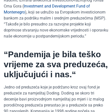
Radović izvršna direktorica Investiciono-razvojnog fonda
Crna Gora (
Investment and Development Fund of
Montenegro
)
, koji se udružio sa Evropskom investicionom
bankom za podršku malim i srednjim preduzećima (MSP).
“Takođe je bilo presudno za razvojne projekte koji
doprinose stvaranju nove ekonomske vrijednosti i oporavku
naše ekonomije u postpandemijskom periodu.”
“Pandemija je bila teško
vrijeme za sva preduzeća,
uključujući i nas.“
Jedno od preduzeća koje je podržano kroz ovaj fond je
preduzeće za namještaj Doding. Doding se skoro tri
decenije bavi proizvodnjom namještaj po mjeri i iz malog
porodičnog preduzeća prerastao je u preduzeće sa preko
90 zaposlenih. Kompanija je 1998.godine počela sa