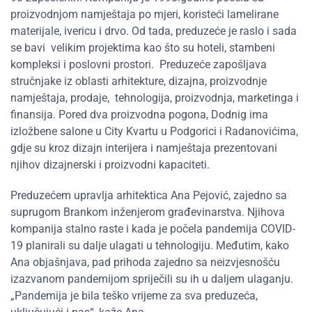
proizvodnjom namještaja po mjeri, koristeći lamelirane
materijale, ivericu i drvo. Od tada, preduzeće je raslo i sada
se bavi velikim projektima kao što su hoteli, stambeni
kompleksi i poslovni prostori. Preduzeće zapošljava
stručnjake iz oblasti arhitekture, dizajna, proizvodnje
namještaja, prodaje, tehnologija, proizvodnja, marketinga i
finansija. Pored dva proizvodna pogona, Dodnig ima
izložbene salone u City Kvartu u Podgorici i Radanovićima,
gdje su kroz dizajn interijera i namještaja prezentovani
njihov dizajnerski i proizvodni kapaciteti.
Preduzećem upravlja arhitektica Ana Pejović, zajedno sa
suprugom Brankom inženjerom građevinarstva. Njihova
kompanija stalno raste i kada je počela pandemija COVID-
19 planirali su dalje ulagati u tehnologiju. Međutim, kako
Ana objašnjava, pad prihoda zajedno sa neizvjesnošću
izazvanom pandemijom spriječili su ih u daljem ulaganju.
„Pandemija je bila teško vrijeme za sva preduzeća,