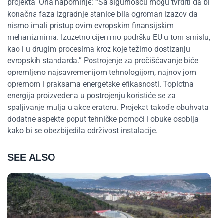
projekta. Ona napominje: “Sa sigurnošću mogu tvrditi da bi
konačna faza izgradnje stanice bila ogroman izazov da
nismo imali pristup ovim evropskim finansijskim
mehanizmima. Izuzetno cijenimo podršku EU u tom smislu,
kao i u drugim procesima kroz koje težimo dostizanju
evropskih standarda.” Postrojenje za pročišćavanje biće
opremljeno najsavremenijom tehnologijom, najnovijom
opremom i praksama energetske efikasnosti. Toplotna
energija proizvedena u postrojenju koristiće se za
spaljivanje mulja u akceleratoru. Projekat takođe obuhvata
dodatne aspekte poput tehničke pomoći i obuke osoblja
kako bi se obezbijedila održivost instalacije.
SEE ALSO