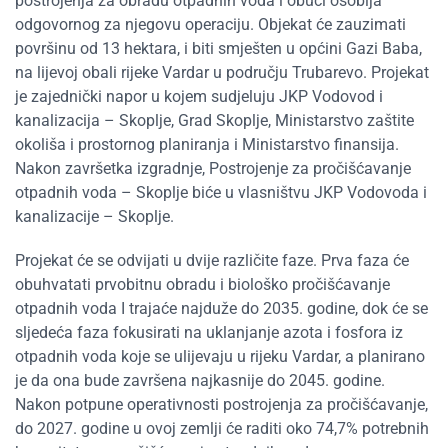
postrojenja za obradu otpadnih voda i obuci osoblja
odgovornog za njegovu operaciju. Objekat će zauzimati
površinu od 13 hektara, i biti smješten u općini Gazi Baba,
na lijevoj obali rijeke Vardar u području Trubarevo. Projekat
je zajednički napor u kojem sudjeluju JKP Vodovod i
kanalizacija – Skoplje, Grad Skoplje, Ministarstvo zaštite
okoliša i prostornog planiranja i Ministarstvo finansija.
Nakon završetka izgradnje, Postrojenje za pročišćavanje
otpadnih voda – Skoplje biće u vlasništvu JKP Vodovoda i
kanalizacije – Skoplje.
Projekat će se odvijati u dvije različite faze. Prva faza će
obuhvatati prvobitnu obradu i biološko pročišćavanje
otpadnih voda I trajaće najduže do 2035. godine, dok će se
sljedeća faza fokusirati na uklanjanje azota i fosfora iz
otpadnih voda koje se ulijevaju u rijeku Vardar, a planirano
je da ona bude završena najkasnije do 2045. godine.
Nakon potpune operativnosti postrojenja za pročišćavanje,
do 2027. godine u ovoj zemlji će raditi oko 74,7% potrebnih