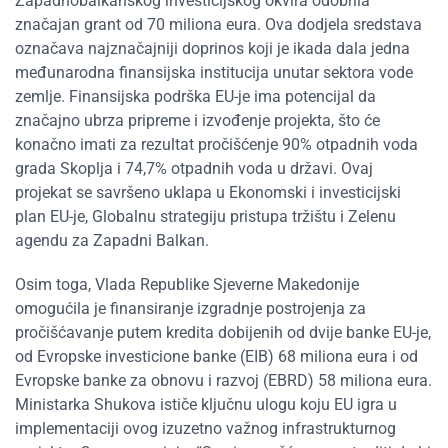
Zapadnobalkanskog investicijskog okvira odobrila
značajan grant od 70 miliona eura. Ova dodjela sredstava
označava najznačajniji doprinos koji je ikada dala jedna
međunarodna finansijska institucija unutar sektora vode
zemlje. Finansijska podrška EU-je ima potencijal da
značajno ubrza pripreme i izvođenje projekta, što će
konačno imati za rezultat pročišćenje 90% otpadnih voda
grada Skoplja i 74,7% otpadnih voda u državi. Ovaj
projekat se savršeno uklapa u Ekonomski i investicijski
plan EU-je, Globalnu strategiju pristupa tržištu i Zelenu
agendu za Zapadni Balkan.
Osim toga, Vlada Republike Sjeverne Makedonije
omogućila je finansiranje izgradnje postrojenja za
pročišćavanje putem kredita dobijenih od dvije banke EU-je,
od Evropske investicione banke (EIB) 68 miliona eura i od
Evropske banke za obnovu i razvoj (EBRD) 58 miliona eura.
Ministarka Shukova ističe ključnu ulogu koju EU igra u
implementaciji ovog izuzetno važnog infrastrukturnog