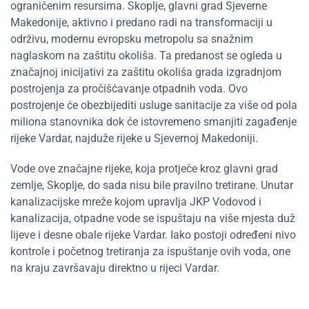
ograničenim resursima. Skoplje, glavni grad Sjeverne
Makedonije, aktivno i predano radi na transformaciji u
održivu, modernu evropsku metropolu sa snažnim
naglaskom na zaštitu okoliša. Ta predanost se ogleda u
značajnoj inicijativi za zaštitu okoliša grada izgradnjom
postrojenja za pročišćavanje otpadnih voda. Ovo
postrojenje će obezbijediti usluge sanitacije za više od pola
miliona stanovnika dok će istovremeno smanjiti zagađenje
rijeke Vardar, najduže rijeke u Sjevernoj Makedoniji.
Vode ove značajne rijeke, koja protječe kroz glavni grad
zemlje, Skoplje, do sada nisu bile pravilno tretirane. Unutar
kanalizacijske mreže kojom upravlja JKP Vodovod i
kanalizacija, otpadne vode se ispuštaju na više mjesta duž
lijeve i desne obale rijeke Vardar. Iako postoji određeni nivo
kontrole i početnog tretiranja za ispuštanje ovih voda, one
na kraju završavaju direktno u rijeci Vardar.