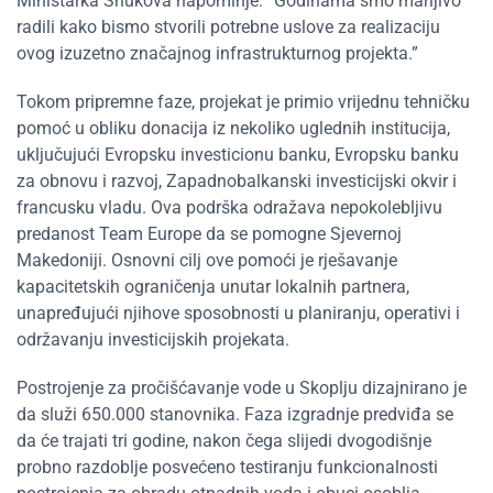
Ministarka Shukova napominje: “Godinama smo marljivo
radili kako bismo stvorili potrebne uslove za realizaciju
ovog izuzetno značajnog infrastrukturnog projekta.”
Tokom pripremne faze, projekat je primio vrijednu tehničku
pomoć u obliku donacija iz nekoliko uglednih institucija,
uključujući Evropsku investicionu banku, Evropsku banku
za obnovu i razvoj, Zapadnobalkanski investicijski okvir i
francusku vladu. Ova podrška odražava nepokolebljivu
predanost Team Europe da se pomogne Sjevernoj
Makedoniji. Osnovni cilj ove pomoći je rješavanje
kapacitetskih ograničenja unutar lokalnih partnera,
unapređujući njihove sposobnosti u planiranju, operativi i
održavanju investicijskih projekata.
Postrojenje za pročišćavanje vode u Skoplju dizajnirano je
da služi 650.000 stanovnika. Faza izgradnje predviđa se
da će trajati tri godine, nakon čega slijedi dvogodišnje
probno razdoblje posvećeno testiranju funkcionalnosti