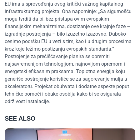
EU ima u sprovođenju ovog kritički važnog kapitalnog
infrastrukturnog projekta. Ona napominje: „Sa sigurnošću
mogu tvrditi da bi, bez pristupa ovim evropskim
finansijskim mehanizmima, dostizanje ove krajnje faze –
izgradnje postrojenja – bilo izuzetno izazovno. Duboko
cenimo podršku EU u vezi s tim, kao i u drugim procesima
kroz koje težimo postizanju evropskih standarda.“
Postrojenje za prečišćavanje planira se opremiti
najsavremenijom tehnologijom, najnovijom opremom i
energetski efikasnim praksama. Toplotna energija koju
generiše postrojenje koristiće se za sagorevanje mulja u
akceleratoru. Projekat obuhvata i dodatne aspekte poput
tehničke pomoći i obuke osoblja kako bi se osigurala
održivost instalacije.
SEE ALSO