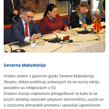
Severna Makedonija
Vodeni sistem u glavnom gradu Severne Makedonije,
Skoplju, dobija podsticaj, pokazujući da se razvoj odvija
paralelno sa integracijom u EU
Gradovi moraju neprestano prilagođavati se kako bi se
pružio smeštaj rastućem urbanom stanovništvu, suočili se
s izazovima klimatskih promena i upravljali ograničenim