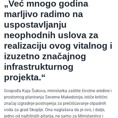
„Već mnogo godina
marljivo radimo na
uspostavljanju
neophodnih uslova za
realizaciju ovog vitalnog i
izuzetno značajnog
infrastrukturnog
projekta.“
Gospođa Kaja Šukova, ministarka zaštite životne sredine i
prostornog planiranja Severne Makedonije, ističe kritični
značaj izgradnje postrojenja za prečišćavanje otpadnih
voda za grad Skoplje. Ona naglašava da je ovo, i dalje,
jedno od najhitnijih pitanja, ne samo za Ministarstvo i