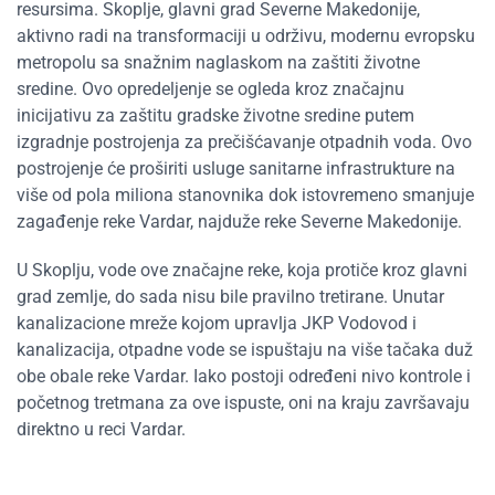
resursima. Skoplje, glavni grad Severne Makedonije,
aktivno radi na transformaciji u održivu, modernu evropsku
metropolu sa snažnim naglaskom na zaštiti životne
sredine. Ovo opredeljenje se ogleda kroz značajnu
inicijativu za zaštitu gradske životne sredine putem
izgradnje postrojenja za prečišćavanje otpadnih voda. Ovo
postrojenje će proširiti usluge sanitarne infrastrukture na
više od pola miliona stanovnika dok istovremeno smanjuje
zagađenje reke Vardar, najduže reke Severne Makedonije.
U Skoplju, vode ove značajne reke, koja protiče kroz glavni
grad zemlje, do sada nisu bile pravilno tretirane. Unutar
kanalizacione mreže kojom upravlja JKP Vodovod i
kanalizacija, otpadne vode se ispuštaju na više tačaka duž
obe obale reke Vardar. Iako postoji određeni nivo kontrole i
početnog tretmana za ove ispuste, oni na kraju završavaju
direktno u reci Vardar.