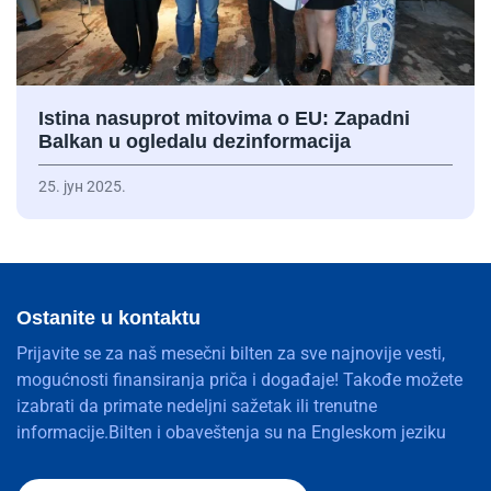
Istina nasuprot mitovima o EU: Zapadni
Balkan u ogledalu dezinformacija
25. јун 2025.
Ostanite u kontaktu
Prijavite se za naš mesečni bilten za sve najnovije vesti,
mogućnosti finansiranja priča i događaje! Takođe možete
izabrati da primate nedeljni sažetak ili trenutne
informacije.Bilten i obaveštenja su na Engleskom jeziku