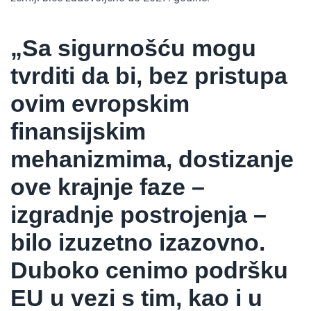
„Sa sigurnošću mogu
tvrditi da bi, bez pristupa
ovim evropskim
finansijskim
mehanizmima, dostizanje
ove krajnje faze –
izgradnje postrojenja –
bilo izuzetno izazovno.
Duboko cenimo podršku
EU u vezi s tim, kao i u