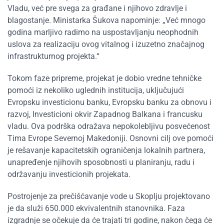
Vladu, već pre svega za građane i njihovo zdravlje i
blagostanje. Ministarka Šukova napominje: „Već mnogo
godina marljivo radimo na uspostavljanju neophodnih
uslova za realizaciju ovog vitalnog i izuzetno značajnog
infrastrukturnog projekta.“
Tokom faze pripreme, projekat je dobio vredne tehničke
pomoći iz nekoliko uglednih institucija, uključujući
Evropsku investicionu banku, Evropsku banku za obnovu i
razvoj, Investicioni okvir Zapadnog Balkana i francusku
vladu. Ova podrška odražava nepokolebljivu posvećenost
Tima Evrope Severnoj Makedoniji. Osnovni cilj ove pomoći
je rešavanje kapacitetskih ograničenja lokalnih partnera,
unapređenje njihovih sposobnosti u planiranju, radu i
održavanju investicionih projekata.
Postrojenje za prečišćavanje vode u Skoplju projektovano
je da služi 650.000 ekvivalentnih stanovnika. Faza
izgradnje se očekuje da će trajati tri godine, nakon čega će