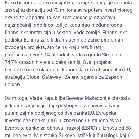
Kako bi podržala ovu inicijativu, Evropska unija je odobrila
značajnu donaciju od 70 miliona evra putem Investicionog
okvira za Zapadni Balkan. Ova alokacija označava
najznačajniji doprinos koji je ikada dao međunarodna
finansijska institucija u sektoru vode zemlje. Finansijska
podrška EU ima za cilj dramatično ubrzanje priprema i
izvođenja projekta, što će na kraju rezultirati
pročišćavanjem 90% otpadnih voda u gradu Skoplju i
74,7% otpadnih voda u celoj zemlji. Ovaj projekat
besprekorno se uklapa u Ekonomski i investicioni plan EU,
strategiju Global Gateway i Zelenu agendu za Zapadni
Balkan.
Osim toga, Vlada Republike Severne Makedonije olakšala
je finansiranje izgradnje postrojenja za prečišćavanje
putem zajma dobijenog od dve banke EU, Evropske
investicione banke (EIB) u iznosu od 68 miliona evra i
Evropske banke za obnovu i razvoj (EBRD) u iznosu od 58
miliona evra. Ministarka Šukova ističe ključnu ulogu koju