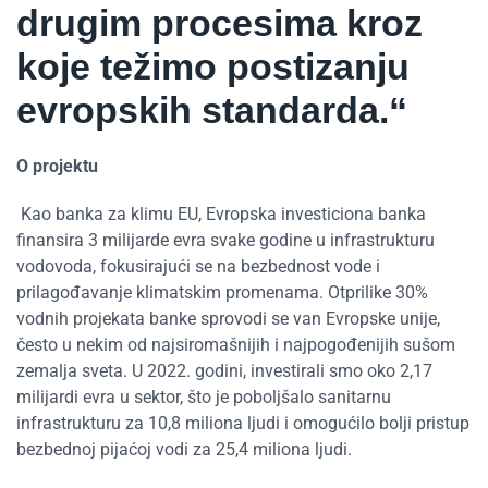
drugim procesima kroz
koje težimo postizanju
evropskih standarda.“
O projektu
Kao banka za klimu EU, Evropska investiciona banka
finansira 3 milijarde evra svake godine u infrastrukturu
vodovoda, fokusirajući se na bezbednost vode i
prilagođavanje klimatskim promenama. Otprilike 30%
vodnih projekata banke sprovodi se van Evropske unije,
često u nekim od najsiromašnijih i najpogođenijih sušom
zemalja sveta. U 2022. godini, investirali smo oko 2,17
milijardi evra u sektor, što je poboljšalo sanitarnu
infrastrukturu za 10,8 miliona ljudi i omogućilo bolji pristup
bezbednoj pijaćoj vodi za 25,4 miliona ljudi.