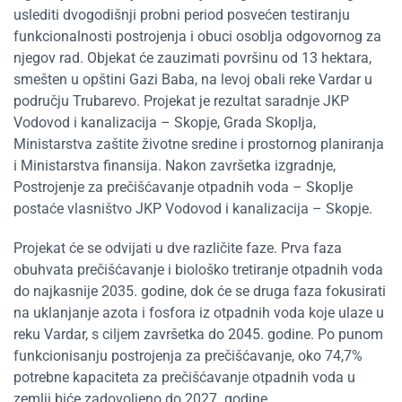
uslediti dvogodišnji probni period posvećen testiranju
funkcionalnosti postrojenja i obuci osoblja odgovornog za
njegov rad. Objekat će zauzimati površinu od 13 hektara,
smešten u opštini Gazi Baba, na levoj obali reke Vardar u
području Trubarevo. Projekat je rezultat saradnje JKP
Vodovod i kanalizacija – Skopje, Grada Skoplja,
Ministarstva zaštite životne sredine i prostornog planiranja
i Ministarstva finansija. Nakon završetka izgradnje,
Postrojenje za prečišćavanje otpadnih voda – Skoplje
postaće vlasništvo JKP Vodovod i kanalizacija – Skopje.
Projekat će se odvijati u dve različite faze. Prva faza
obuhvata prečišćavanje i biološko tretiranje otpadnih voda
do najkasnije 2035. godine, dok će se druga faza fokusirati
na uklanjanje azota i fosfora iz otpadnih voda koje ulaze u
reku Vardar, s ciljem završetka do 2045. godine. Po punom
funkcionisanju postrojenja za prečišćavanje, oko 74,7%
potrebne kapaciteta za prečišćavanje otpadnih voda u
zemlji biće zadovoljeno do 2027. godine.