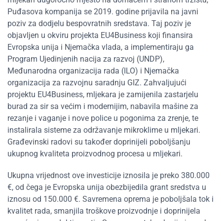
Puđasova kompanija se 2019. godine prijavila na javni
poziv za dodjelu bespovratnih sredstava. Taj poziv je
objavljen u okviru projekta EU4Business koji finansira
Evropska unija i Njemačka vlada, a implementiraju ga
Program Ujedinjenih nacija za razvoj (UNDP),
Međunarodna organizacija rada (ILO) i Njemačka
organizacija za razvojnu saradnju GIZ. Zahvaljujući
projektu EU4Business, mljekara je zamijenila zastarjelu
burad za sir sa većim i modernijim, nabavila mašine za
rezanje i vaganje i nove police u pogonima za zrenje, te
instalirala sisteme za održavanje mikroklime u mljekari.
Građevinski radovi su također doprinijeli poboljšanju
ukupnog kvaliteta proizvodnog procesa u mljekari.
Ukupna vrijednost ove investicije iznosila je preko 380.000
€, od čega je Evropska unija obezbijedila grant sredstva u
iznosu od 150.000 €. Savremena oprema je poboljšala tok i
kvalitet rada, smanjila troškove proizvodnje i doprinijela