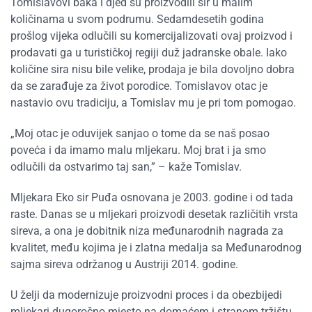
Tomislavovi baka i djed su proizvodili sir u malim
količinama u svom podrumu. Sedamdesetih godina
prošlog vijeka odlučili su komercijalizovati ovaj proizvod i
prodavati ga u turističkoj regiji duž jadranske obale. Iako
količine sira nisu bile velike, prodaja je bila dovoljno dobra
da se zarađuje za život porodice. Tomislavov otac je
nastavio ovu tradiciju, a Tomislav mu je pri tom pomogao.
„Moj otac je oduvijek sanjao o tome da se naš posao
poveća i da imamo malu mljekaru. Moj brat i ja smo
odlučili da ostvarimo taj san,” – kaže Tomislav.
Mljekara Eko sir Puđa osnovana je 2003. godine i od tada
raste. Danas se u mljekari proizvodi desetak različitih vrsta
sireva, a ona je dobitnik niza međunarodnih nagrada za
kvalitet, među kojima je i zlatna medalja sa Međunarodnog
sajma sireva održanog u Austriji 2014. godine.
U želji da modernizuje proizvodni proces i da obezbijedi
mljekari dugoročno mjesto na domaćem i stranom tržištu,