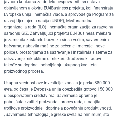
javnom konkursu za dodelu bespovratnih sredstava
objavljenom u okviru EU4Business projekta, koji finansiraju
Evropska unija i nemačka vlada, a sprovode ga Program za
razvoj Ujedinjenih nacija (UNDP), Međunarodna
organizacija rada (ILO) i nemačka organizacija za razvojnu
saradnju GIZ. Zahvaljujući projektu EU4Business, mlekara
je zamenila zastarele bačve za sir sa većim, savremenim
bačvama, nabavila mašine za sečenje i merenje i nove
police u prostorijama za sazrevanje i instalirala sisteme za
održavanje mikroklime u mlekari. Građevinski radovi
takođe su doprineli poboljšanju ukupnog kvaliteta
proizvodnog procesa.
Ukupna vrednost ove investicije iznosila je preko 380.000
evra, od čega je Evropska unija obezbedila gotovo 150.000
u bespovratnim sredstvima. Savremena oprema je
poboljšala kvalitet proizvoda i proces rada, smanjila
troškove proizvodnje i doprinela povećanju produktivnosti.
„Savremena tehnologija je greške svela na minimum, što