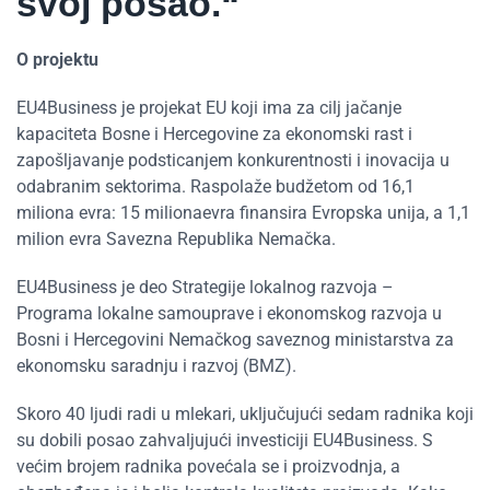
svoj posao.“
O projektu
EU4Business je projekat EU koji ima za cilj jačanje
kapaciteta Bosne i Hercegovine za ekonomski rast i
zapošljavanje podsticanjem konkurentnosti i inovacija u
odabranim sektorima. Raspolaže budžetom od 16,1
miliona evra: 15 milionaevra finansira Evropska unija, a 1,1
milion evra Savezna Republika Nemačka.
EU4Business je deo Strategije lokalnog razvoja –
Programa lokalne samouprave i ekonomskog razvoja u
Bosni i Hercegovini Nemačkog saveznog ministarstva za
ekonomsku saradnju i razvoj (BMZ).
Skoro 40 ljudi radi u mlekari, uključujući sedam radnika koji
su dobili posao zahvaljujući investiciji EU4Business. S
većim brojem radnika povećala se i proizvodnja, a