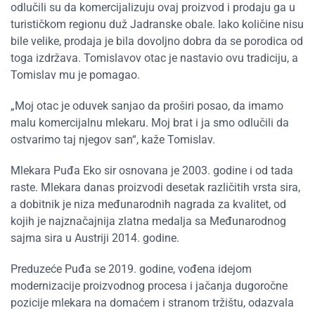
odlučili su da komercijalizuju ovaj proizvod i prodaju ga u
turističkom regionu duž Jadranske obale. Iako količine nisu
bile velike, prodaja je bila dovoljno dobra da se porodica od
toga izdržava. Tomislavov otac je nastavio ovu tradiciju, a
Tomislav mu je pomagao.
„Moj otac je oduvek sanjao da proširi posao, da imamo
malu komercijalnu mlekaru. Moj brat i ja smo odlučili da
ostvarimo taj njegov san“, kaže Tomislav.
Mlekara Puđa Eko sir osnovana je 2003. godine i od tada
raste. Mlekara danas proizvodi desetak različitih vrsta sira,
a dobitnik je niza međunarodnih nagrada za kvalitet, od
kojih je najznačajnija zlatna medalja sa Međunarodnog
sajma sira u Austriji 2014. godine.
Preduzeće Puđa se 2019. godine, vođena idejom
modernizacije proizvodnog procesa i jačanja dugoročne
pozicije mlekara na domaćem i stranom tržištu, odazvala