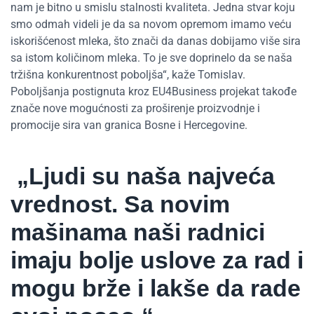
nam je bitno u smislu stalnosti kvaliteta. Jedna stvar koju
smo odmah videli je da sa novom opremom imamo veću
iskorišćenost mleka, što znači da danas dobijamo više sira
sa istom količinom mleka. To je sve doprinelo da se naša
tržišna konkurentnost poboljša“, kaže Tomislav.
Poboljšanja postignuta kroz EU4Business projekat takođe
znače nove mogućnosti za proširenje proizvodnje i
promocije sira van granica Bosne i Hercegovine.
„Ljudi su naša najveća
vrednost. Sa novim
mašinama naši radnici
imaju bolje uslove za rad i
mogu brže i lakše da rade