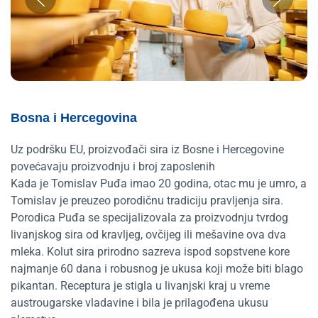
Bosna i Hercegovina
Uz podršku EU, proizvođači sira iz Bosne i Hercegovine
povećavaju proizvodnju i broj zaposlenih
Kada je Tomislav Puđa imao 20 godina, otac mu je umro, a
Tomislav je preuzeo porodičnu tradiciju pravljenja sira.
Porodica Puđa se specijalizovala za proizvodnju tvrdog
livanjskog sira od kravljeg, ovčijeg ili mešavine ova dva
mleka. Kolut sira prirodno sazreva ispod sopstvene kore
najmanje 60 dana i robusnog je ukusa koji može biti blago
pikantan. Receptura je stigla u livanjski kraj u vreme
austrougarske vladavine i bila je prilagođena ukusu