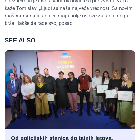
obezbeđena je i bolja kontrola kvaliteta proizvoda. Kako
kaže Tomislav: „Ljudi su naša najveća vrednost. Sa novim
mašinama naši radnici imaju bolje uslove za rad i mogu
brže i lakše da rade svoj posao.“
SEE ALSO
Od policijskih stanica do tajnih letova,