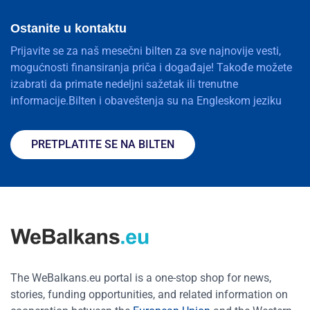
Ostanite u kontaktu
Prijavite se za naš mesečni bilten za sve najnovije vesti,
mogućnosti finansiranja priča i događaje! Takođe možete
izabrati da primate nedeljni sažetak ili trenutne
informacije.Bilten i obaveštenja su na Engleskom jeziku
PRETPLATITE SE NA BILTEN
The WeBalkans.eu portal is a one-stop shop for news,
stories, funding opportunities, and related information on