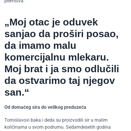
plemstva.
„Moj otac je oduvek
sanjao da proširi posao,
da imamo malu
komercijalnu mlekaru.
Moj brat i ja smo odlučili
da ostvarimo taj njegov
san.“
Od domaćeg sira do velikog preduzeća
Tomislavovi baka i deda su proizvodili sir u malim
količinama u svom podrumu. Sedamdesetih godina