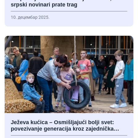
srpski novinari prate trag
10. децембар 2025.
Ježeva kućica – Osmišljajući bolji svet:
povezivanje generacija kroz zajednička…