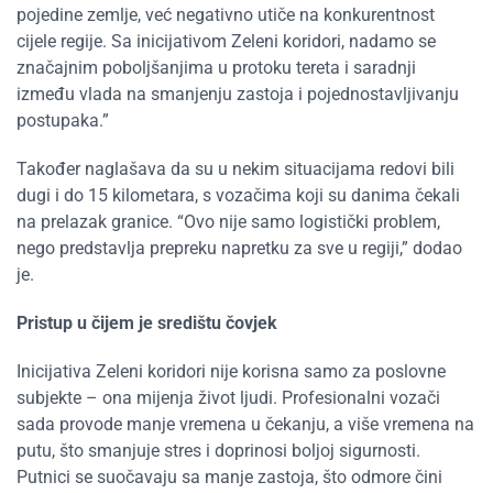
pojedine zemlje, već negativno utiče na konkurentnost
cijele regije. Sa inicijativom Zeleni koridori, nadamo se
značajnim poboljšanjima u protoku tereta i saradnji
između vlada na smanjenju zastoja i pojednostavljivanju
postupaka.”
Također naglašava da su u nekim situacijama redovi bili
dugi i do 15 kilometara, s vozačima koji su danima čekali
na prelazak granice. “Ovo nije samo logistički problem,
nego predstavlja prepreku napretku za sve u regiji,” dodao
je.
Pristup u čijem je središtu čovjek
Inicijativa Zeleni koridori nije korisna samo za poslovne
subjekte – ona mijenja život ljudi. Profesionalni vozači
sada provode manje vremena u čekanju, a više vremena na
putu, što smanjuje stres i doprinosi boljoj sigurnosti.
Putnici se suočavaju sa manje zastoja, što odmore čini