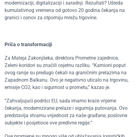
modernizaciji, digitalizaciji i saradnji. Rezultati? Ušteda
kumulativnog vremena od gotovo 20 godina čekanja na
granici i osnov za otporniju mrežu trgovine.
Priča o transformaciji
Za Mateja Zakonjšeka, direktora Prometne zajednice,
Zeleni koridori su značili osjetnu razliku. “Kamioni poput
ovog ranije su predugo čekali na graničnim prelazima na
Zapadnom Balkanu. Ovo je negativno uticalo na trgovinu,
emisije CO2, kao i sigurnost u prometu,” kazao je.
“
Zahvaljujući podršci EU, sada imamo kraće vrijeme
čekanja
, modernizirane prelaze i sigurnija putovanja. Ovo
predstavlja stvarnu vrijednost za naše građane, poslovne
subjekte i posjetioce ove predivne regije.
“
Ove promjene su mnogo više od ublažavanja logističkih