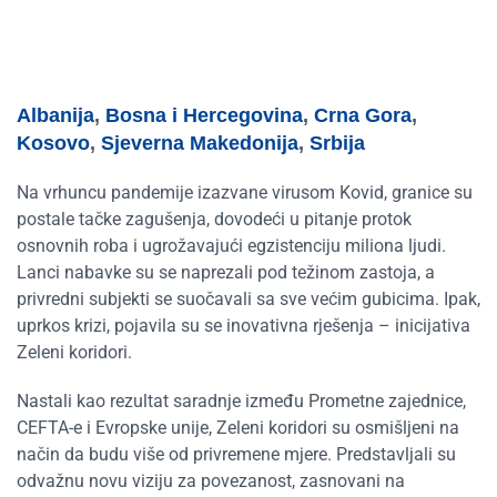
Albanija
,
Bosna i Hercegovina
,
Crna Gora
,
Kosovo
,
Sjeverna Makedonija
,
Srbija
Na vrhuncu pandemije izazvane virusom Kovid, granice su
postale tačke zagušenja, dovodeći u pitanje protok
osnovnih roba i ugrožavajući egzistenciju miliona ljudi.
Lanci nabavke su se naprezali pod težinom zastoja, a
privredni subjekti se suočavali sa sve većim gubicima. Ipak,
uprkos krizi, pojavila su se inovativna rješenja – inicijativa
Zeleni koridori.
Nastali kao rezultat saradnje između Prometne zajednice,
CEFTA-e i Evropske unije, Zeleni koridori su osmišljeni na
način da budu više od privremene mjere. Predstavljali su
odvažnu novu viziju za povezanost, zasnovani na