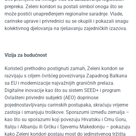
prepreka. Zeleni koridori su postali simbol onoga što se
može postići unapređenjem regionalne saradnje. Vlade,
carinske uprave i privrednici su se okupili i pokazali snagu
kolektivnog djelovanja na rješavanju zajedničkih izazova.
Vizija za budućnost
Koristeći prethodno postignuti zamah, Zeleni koridori se
razvijaju s ciljem čvršćeg povezivanja Zapadnog Balkana
sa EU i modernizacije najvažnijih graničnih prelaza.
Digitalne inovacije kao što su sistem SEED+ i program
Ovlašteni privredni subjekti (AEO) doprinose
pojednostavljivanju carinskih postupaka, skraćuju vrijeme
zastoja i smanjuju troškove. Sporazumi između zemalja –
kao što su sporazumi koji povezuju Hrvatsku i Crnu Goru,
Italiju i Albaniju ili Grčku i Sjevernu Makedoniju – pokazuju
kako Zeleni koridori postaju most do jedinstvenog tržišta