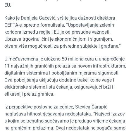
EU.
Kako je Danijela Gačević, vršiteljica dužnosti direktora
CEFTA-e, spretno formulisala, “Uspostavljanje zelenih
koridora između regije i EU je od presudne važnosti.
Ubrzava trgovinu, čini je ekonomičnijom i sigurnijom,
otvara više mogućnosti za privredne subjekte i građane.”
U međuvremenu je uloženo 50 miliona eura u unapređenje
11 najvažnijih graničnih prelaza sa novom infrastrukturom,
digitalnim sistemima i poboljšanim mjerama sigurnosti.
Ova poboljšanja uključuju dodatne trake, kolne vage i
elektronske sisteme lista čekanja, osiguravajući brži i
efikasniji prelaz granica.
Iz perspektive poslovne zajednice, Stevica Čarapić
naglašava hitnost rješavanja nedostataka. “Najveći izazov
s kojim se trenutno suočavamo je predugo vrijeme čekanja
na graničnim prelazima. Ovaj nedostatak ne pogađa samo