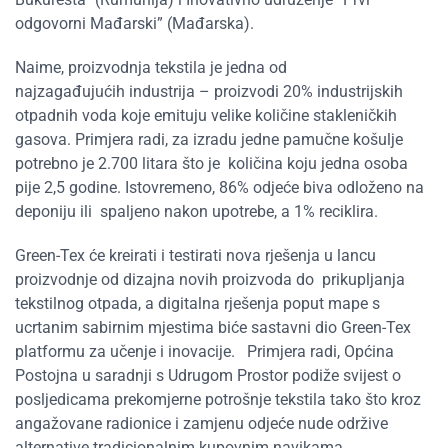
odgovorni Mađarski” (Mađarska).
Naime, proizvodnja tekstila je jedna od
najzagađujućih industrija – proizvodi 20% industrijskih
otpadnih voda koje emituju velike količine stakleničkih
gasova. Primjera radi, za izradu jedne pamučne košulje
potrebno je 2.700 litara što je količina koju jedna osoba
pije 2,5 godine. Istovremeno, 86% odjeće biva odloženo na
deponiju ili spaljeno nakon upotrebe, a 1% reciklira.
Green-Tex će kreirati i testirati nova rješenja u lancu
proizvodnje od dizajna novih proizvoda do prikupljanja
tekstilnog otpada, a digitalna rješenja poput mape s
ucrtanim sabirnim mjestima biće sastavni dio Green-Tex
platformu za učenje i inovacije. Primjera radi, Općina
Postojna u saradnji s Udrugom Prostor podiže svijest o
posljedicama prekomjerne potrošnje tekstila tako što kroz
angažovane radionice i zamjenu odjeće nude održive
alternative tradicionalnim kupovnim navikama.