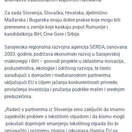
Za sada Slovenija, Slovačka, Hrvatska, djelimično
Mađarska i Bugarska imaju dobre prakse koje mogu biti
prenesene u zemlje koje kaskaju poput Rumunije i
kandidatkinja BiH, Crne Gore i Srbije.
Sarajevska regionalna razvojna agencija SERDA, osnovana
2003. godine, podržava ekonomski razvoj u Sarajevskoj
makroregiji i BiH – provodi projekte u oblastima inovacija,
poduzetništva, ekologije i održivog razvoja, te često
sarađujući s domaćim i međunarodnim partnerima
uključujući EU s ciljem jačanja konkurentnosti privrede,
privlačenja investicija i pružanja podrške malim i srednjim
preduzećima.
„Radeći s partnerima iz Slovenije smo zaključili da imamo
zajednički problem s tekstilnim otpadom i da bismo mogli
pokušati doprinijeti smanjenju tekstilnog otpada što bi
omogućilo i razmjenu znanja i iskustava članica EU sa