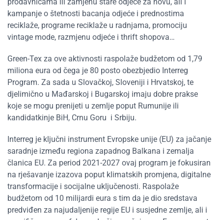
prodavnicama ili zamjenu stare odjeće za novu, ali i
kampanje o štetnosti bacanja odjeće i prednostima
reciklaže, programe reciklaže u radnjama, promociju
vintage mode, razmjenu odjeće i thrift shopova…
Green-Tex za ove aktivnosti raspolaže budžetom od 1,79
miliona eura od čega je 80 posto obezbjedio Interreg
Program. Za sada u Slovačkoj, Sloveniji i Hrvatskoj, te
djelimično u Mađarskoj i Bugarskoj imaju dobre prakse
koje se mogu prenijeti u zemlje poput Rumunije ili
kandidatkinje BiH, Crnu Goru i Srbiju.
Interreg je ključni instrument Evropske unije (EU) za jačanje
saradnje između regiona zapadnog Balkana i zemalja
članica EU. Za period 2021-2027 ovaj program je fokusiran
na rješavanje izazova poput klimatskih promjena, digitalne
transformacije i socijalne uključenosti. Raspolaže
budžetom od 10 milijardi eura s tim da je dio sredstava
predviđen za najudaljenije regije EU i susjedne zemlje, ali i