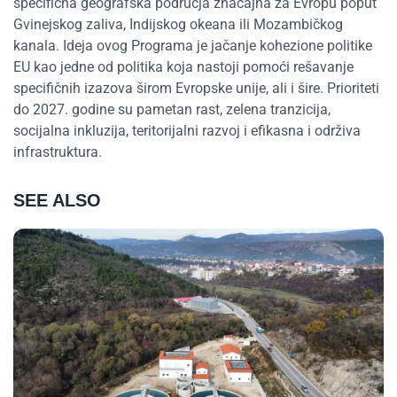
specifična geografska područja značajna za Evropu poput
Gvinejskog zaliva, Indijskog okeana ili Mozambičkog
kanala. Ideja ovog Programa je jačanje kohezione politike
EU kao jedne od politika koja nastoji pomoći rešavanje
specifičnih izazova širom Evropske unije, ali i šire. Prioriteti
do 2027. godine su pametan rast, zelena tranzicija,
socijalna inkluzija, teritorijalni razvoj i efikasna i održiva
infrastruktura.
SEE ALSO