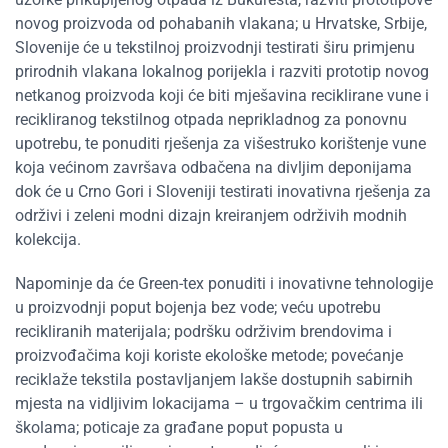
novog proizvoda od pohabanih vlakana; u Hrvatske, Srbije,
Slovenije će u tekstilnoj proizvodnji testirati širu primjenu
prirodnih vlakana lokalnog porijekla i razviti prototip novog
netkanog proizvoda koji će biti mješavina reciklirane vune i
recikliranog tekstilnog otpada neprikladnog za ponovnu
upotrebu, te ponuditi rješenja za višestruko korištenje vune
koja većinom završava odbačena na divljim deponijama
dok će u Crno Gori i Sloveniji testirati inovativna rješenja za
održivi i zeleni modni dizajn kreiranjem održivih modnih
kolekcija.
Napominje da će Green-tex ponuditi i inovativne tehnologije
u proizvodnji poput bojenja bez vode; veću upotrebu
recikliranih materijala; podršku održivim brendovima i
proizvođačima koji koriste ekološke metode; povećanje
reciklaže tekstila postavljanjem lakše dostupnih sabirnih
mjesta na vidljivim lokacijama – u trgovačkim centrima ili
školama; poticaje za građane poput popusta u