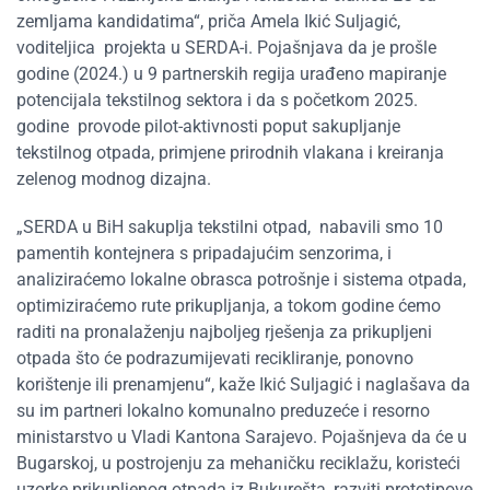
zemljama kandidatima“, priča Amela Ikić Suljagić,
voditeljica projekta u SERDA-i. Pojašnjava da je prošle
godine (2024.) u 9 partnerskih regija urađeno mapiranje
potencijala tekstilnog sektora i da s početkom 2025.
godine provode pilot-aktivnosti poput sakupljanje
tekstilnog otpada, primjene prirodnih vlakana i kreiranja
zelenog modnog dizajna.
„SERDA u BiH sakuplja tekstilni otpad, nabavili smo 10
pamentih kontejnera s pripadajućim senzorima, i
analiziraćemo lokalne obrasca potrošnje i sistema otpada,
optimiziraćemo rute prikupljanja, a tokom godine ćemo
raditi na pronalaženju najboljeg rješenja za prikupljeni
otpada što će podrazumijevati recikliranje, ponovno
korištenje ili prenamjenu“, kaže Ikić Suljagić i naglašava da
su im partneri lokalno komunalno preduzeće i resorno
ministarstvo u Vladi Kantona Sarajevo. Pojašnjeva da će u
Bugarskoj, u postrojenju za mehaničku reciklažu, koristeći
uzorke prikupljenog otpada iz Bukurešta, razviti prototipove