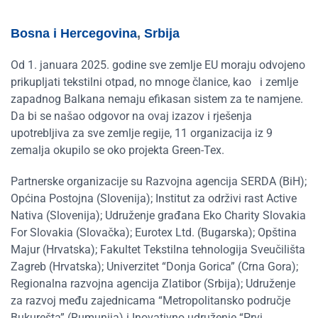
Bosna i Hercegovina
,
Srbija
Od 1. januara 2025. godine sve zemlje EU moraju odvojeno
prikupljati tekstilni otpad, no mnoge članice, kao i zemlje
zapadnog Balkana nemaju efikasan sistem za te namjene.
Da bi se našao odgovor na ovaj izazov i rješenja
upotrebljiva za sve zemlje regije, 11 organizacija iz 9
zemalja okupilo se oko projekta Green-Tex.
Partnerske organizacije su Razvojna agencija SERDA (BiH);
Općina Postojna (Slovenija); Institut za održivi rast Active
Nativa (Slovenija); Udruženje građana Eko Charity Slovakia
For Slovakia (Slovačka); Eurotex Ltd. (Bugarska); Opština
Majur (Hrvatska); Fakultet Tekstilna tehnologija Sveučilišta
Zagreb (Hrvatska); Univerzitet “Donja Gorica” (Crna Gora);
Regionalna razvojna agencija Zlatibor (Srbija); Udruženje
za razvoj među zajednicama “Metropolitansko područje
Bukurešta” (Rumunija) i Inovativno udruženje “Prvi