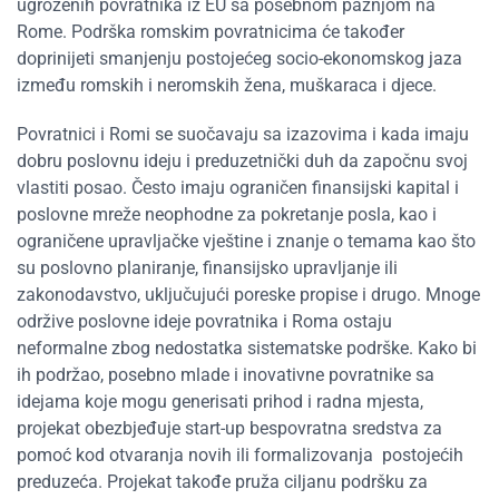
ugroženih povratnika iz EU sa posebnom pažnjom na
Rome. Podrška romskim povratnicima će također
doprinijeti smanjenju postojećeg socio-ekonomskog jaza
između romskih i neromskih žena, muškaraca i djece.
Povratnici i Romi se suočavaju sa izazovima i kada imaju
dobru poslovnu ideju i preduzetnički duh da započnu svoj
vlastiti posao. Često imaju ograničen finansijski kapital i
poslovne mreže neophodne za pokretanje posla, kao i
ograničene upravljačke vještine i znanje o temama kao što
su poslovno planiranje, finansijsko upravljanje ili
zakonodavstvo, uključujući poreske propise i drugo. Mnoge
održive poslovne ideje povratnika i Roma ostaju
neformalne zbog nedostatka sistematske podrške. Kako bi
ih podržao, posebno mlade i inovativne povratnike sa
idejama koje mogu generisati prihod i radna mjesta,
projekat obezbjeđuje start-up bespovratna sredstva za
pomoć kod otvaranja novih ili formalizovanja postojećih
preduzeća. Projekat takođe pruža ciljanu podršku za