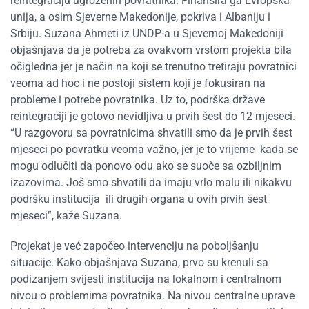
reintegraciju ugroženih povratnika. Finansira ga Evropska
unija, a osim Sjeverne Makedonije, pokriva i Albaniju i
Srbiju. Suzana Ahmeti iz UNDP-a u Sjevernoj Makedoniji
objašnjava da je potreba za ovakvom vrstom projekta bila
očigledna jer je način na koji se trenutno tretiraju povratnici
veoma ad hoc i ne postoji sistem koji je fokusiran na
probleme i potrebe povratnika. Uz to, podrška države
reintegraciji je gotovo nevidljiva u prvih šest do 12 mjeseci.
“U razgovoru sa povratnicima shvatili smo da je prvih šest
mjeseci po povratku veoma važno, jer je to vrijeme kada se
mogu odlučiti da ponovo odu ako se suoče sa ozbiljnim
izazovima. Još smo shvatili da imaju vrlo malu ili nikakvu
podršku institucija ili drugih organa u ovih prvih šest
mjeseci”, kaže Suzana.
Projekat je već započeo intervenciju na poboljšanju
situacije. Kako objašnjava Suzana, prvo su krenuli sa
podizanjem svijesti institucija na lokalnom i centralnom
nivou o problemima povratnika. Na nivou centralne uprave