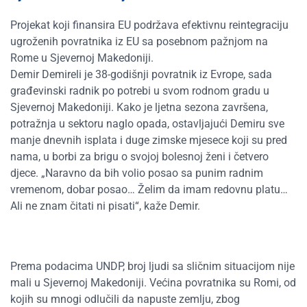
Projekat koji finansira EU podržava efektivnu reintegraciju
ugroženih povratnika iz EU sa posebnom pažnjom na
Rome u Sjevernoj Makedoniji.
Demir Demireli je 38-godišnji povratnik iz Evrope, sada
građevinski radnik po potrebi u svom rodnom gradu u
Sjevernoj Makedoniji. Kako je ljetna sezona završena,
potražnja u sektoru naglo opada, ostavljajući Demiru sve
manje dnevnih isplata i duge zimske mjesece koji su pred
nama, u borbi za brigu o svojoj bolesnoj ženi i četvero
djece. „Naravno da bih volio posao sa punim radnim
vremenom, dobar posao… Želim da imam redovnu platu…
Ali ne znam čitati ni pisati“, kaže Demir.
Prema podacima UNDP, broj ljudi sa sličnim situacijom nije
mali u Sjevernoj Makedoniji. Većina povratnika su Romi, od
kojih su mnogi odlučili da napuste zemlju, zbog