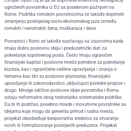
Evrope. Opšti cilj je da se doprinese efektivnoj reintegraciji
ugroženih povratnika iz EU sa posebnom pažnjom na
Rome. Podrška romskim povratnicima će takođe doprineti
smanjenju postojećeg socio-ekonomskog jaza između
romskih i neromskih žena, muškaraca i dece.
Povratnici i Romi se takođe suočavaju sa izazovima kada
imaju dobru poslovnu ideju i preduzetnički duh za
pokretanje sopstvenog posla. Često imaju ograničen
finansijski kapital i poslovne mreže potrebne za pokretanje
biznisa, kao i ograničene veštine upravljanja i znanja o
temama kao što su poslovno planiranje, finansijsko
upravljanje ili zakonodavstvo, uključujući poreske propise i
drugo. Mnoge održive poslovne ideje povratnika i Roma
ostaju neformalne zbog nedostatka sistematske podrške.
Da bi ih podržao, posebno mlade i inovativne povratnike sa
idejama koje mogu da generišu prihod i radna mesta,
projekat obezbeđuje bespovratna sredstva za otvaranje
novih ili formalizovanje postojećih preduzeća. Projekat