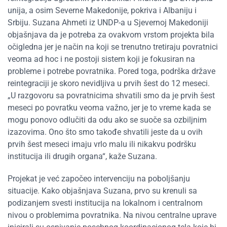
unija, a osim Severne Makedonije, pokriva i Albaniju i
Srbiju. Suzana Ahmeti iz UNDP-a u Sjevernoj Makedoniji
objašnjava da je potreba za ovakvom vrstom projekta bila
očigledna jer je način na koji se trenutno tretiraju povratnici
veoma ad hoc i ne postoji sistem koji je fokusiran na
probleme i potrebe povratnika. Pored toga, podrška države
reintegraciji je skoro nevidljiva u prvih šest do 12 meseci.
„U razgovoru sa povratnicima shvatili smo da je prvih šest
meseci po povratku veoma važno, jer je to vreme kada se
mogu ponovo odlučiti da odu ako se suoče sa ozbiljnim
izazovima. Ono što smo takođe shvatili jeste da u ovih
prvih šest meseci imaju vrlo malu ili nikakvu podršku
institucija ili drugih organa“, kaže Suzana.
Projekat je već započeo intervenciju na poboljšanju
situacije. Kako objašnjava Suzana, prvo su krenuli sa
podizanjem svesti institucija na lokalnom i centralnom
nivou o problemima povratnika. Na nivou centralne uprave