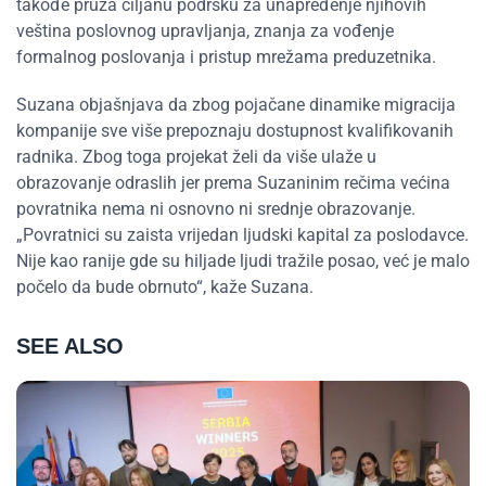
takođe pruža ciljanu podršku za unapređenje njihovih
veština poslovnog upravljanja, znanja za vođenje
formalnog poslovanja i pristup mrežama preduzetnika.
Suzana objašnjava da zbog pojačane dinamike migracija
kompanije sve više prepoznaju dostupnost kvalifikovanih
radnika. Zbog toga projekat želi da više ulaže u
obrazovanje odraslih jer prema Suzaninim rečima većina
povratnika nema ni osnovno ni srednje obrazovanje.
„Povratnici su zaista vrijedan ljudski kapital za poslodavce.
Nije kao ranije gde su hiljade ljudi tražile posao, već je malo
počelo da bude obrnuto“, kaže Suzana.
SEE ALSO