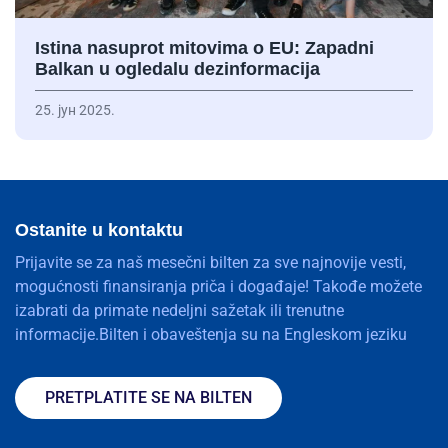
Istina nasuprot mitovima o EU: Zapadni
Balkan u ogledalu dezinformacija
25. јун 2025.
Ostanite u kontaktu
Prijavite se za naš mesečni bilten za sve najnovije vesti,
mogućnosti finansiranja priča i događaje! Takođe možete
izabrati da primate nedeljni sažetak ili trenutne
informacije.Bilten i obaveštenja su na Engleskom jeziku
PRETPLATITE SE NA BILTEN