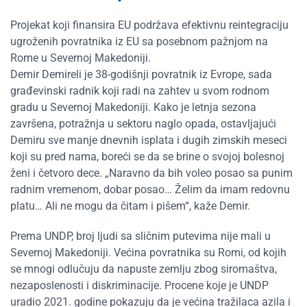
Projekat koji finansira EU podržava efektivnu reintegraciju
ugroženih povratnika iz EU sa posebnom pažnjom na
Rome u Severnoj Makedoniji.
Demir Demireli je 38-godišnji povratnik iz Evrope, sada
građevinski radnik koji radi na zahtev u svom rodnom
gradu u Severnoj Makedoniji. Kako je letnja sezona
završena, potražnja u sektoru naglo opada, ostavljajući
Demiru sve manje dnevnih isplata i dugih zimskih meseci
koji su pred nama, boreći se da se brine o svojoj bolesnoj
ženi i četvoro dece. „Naravno da bih voleo posao sa punim
radnim vremenom, dobar posao… Želim da imam redovnu
platu… Ali ne mogu da čitam i pišem“, kaže Demir.
Prema UNDP, broj ljudi sa sličnim putevima nije mali u
Severnoj Makedoniji. Većina povratnika su Romi, od kojih
se mnogi odlučuju da napuste zemlju zbog siromaštva,
nezaposlenosti i diskriminacije. Procene koje je UNDP
uradio 2021. godine pokazuju da je većina tražilaca azila i