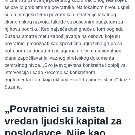
inicirali su osnivanje posebnog koordinacionog tela koje bi
se bavilo problemima povratnika. Na lokalnom nivou uspeli
su da integrišu temu povratnika u strategije lokalnog
ekonomskog razvoja, takođe sa posebnim budžetom za
njihovu podršku. Kao najveće dostignuće u tom pogledu,
Suzana smatra meru zapošljavanja na osnovu koje su
povratnici prepoznati kao specifična ugrožena grupa sa
potrebom za dodatnim uslugama u okviru nacionalnog
plana zapošljavanja, važnog strateškog dokumenta
centralnog nivoa. „Ovo je svojevrsna konkretna i opipljiva
intervencija i sada krećemo sa konkretnom
implementacijom koja uključuje soft treninge i slično“, kaže
Suzana.
„Povratnici su zaista
vredan ljudski kapital za
poslodavce. Nije kao