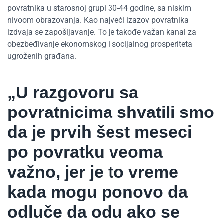
povratnika u starosnoj grupi 30-44 godine, sa niskim
nivoom obrazovanja. Kao najveći izazov povratnika
izdvaja se zapošljavanje. To je takođe važan kanal za
obezbeđivanje ekonomskog i socijalnog prosperiteta
ugroženih građana.
„U razgovoru sa
povratnicima shvatili smo
da je prvih šest meseci
po povratku veoma
važno, jer je to vreme
kada mogu ponovo da
odluče da odu ako se