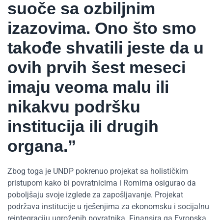
suoče sa ozbiljnim
izazovima. Ono što smo
takođe shvatili jeste da u
ovih prvih šest meseci
imaju veoma malu ili
nikakvu podršku
institucija ili drugih
organa.”
Zbog toga je UNDP pokrenuo projekat sa holističkim
pristupom kako bi povratnicima i Romima osigurao da
poboljšaju svoje izglede za zapošljavanje. Projekat
podržava institucije u rješenjima za ekonomsku i socijalnu
reintegraciju ugroženih povratnika. Finansira ga Evropska