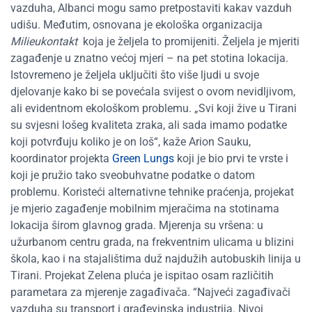
vazduha, Albanci mogu samo pretpostaviti kakav vazduh
udišu. Međutim, osnovana je ekološka organizacija
Milieukontakt
koja je željela to promijeniti. Željela je mjeriti
zagađenje u znatno većoj mjeri – na pet stotina lokacija.
Istovremeno je željela uključiti što više ljudi u svoje
djelovanje kako bi se povećala svijest o ovom nevidljivom,
ali evidentnom ekološkom problemu. „Svi koji žive u Tirani
su svjesni lošeg kvaliteta zraka, ali sada imamo podatke
koji potvrđuju koliko je on loš“, kaže Arion Sauku,
koordinator projekta
Green Lungs
koji je bio prvi te vrste i
koji je pružio tako sveobuhvatne podatke o datom
problemu. Koristeći alternativne tehnike praćenja, projekat
je mjerio zagađenje mobilnim mjeračima na stotinama
lokacija širom glavnog grada. Mjerenja su vršena: u
užurbanom centru grada, na frekventnim ulicama u blizini
škola, kao i na stajalištima duž najdužih autobuskih linija u
Tirani. Projekat Zelena pluća je ispitao osam različitih
parametara za mjerenje zagađivača. “Najveći zagađivači
vazduha su transport i građevinska industrija. Nivoi