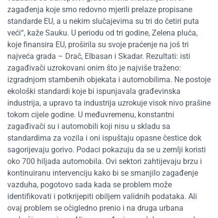
zagađenja koje smo redovno mjerili prelaze propisane
standarde EU, a u nekim slučajevima su tri do četiri puta
veći“, kaže Sauku. U periodu od tri godine, Zelena pluća,
koje finansira EU, proširila su svoje praćenje na još tri
najveća grada – Drač, Elbasan i Skadar. Rezultati: isti
zagađivači uzrokovani onim što je najviše traženo:
izgradnjom stambenih objekata i automobilima. Ne postoje
ekološki standardi koje bi ispunjavala građevinska
industrija, a upravo ta industrija uzrokuje visok nivo prašine
tokom cijele godine. U međuvremenu, konstantni
zagađivači su i automobili koji nisu u skladu sa
standardima za vozila i oni ispuštaju opasne čestice dok
sagorijevaju gorivo. Podaci pokazuju da se u zemlji koristi
oko 700 hiljada automobila. Ovi sektori zahtijevaju brzu i
kontinuiranu intervenciju kako bi se smanjilo zagađenje
vazduha, pogotovo sada kada se problem može
identifikovati i potkrijepiti obiljem validnih podataka. Ali
ovaj problem se očigledno prenio i na druga urbana