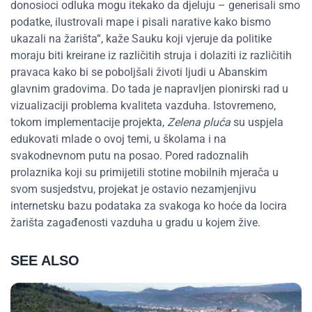
donosioci odluka mogu itekako da djeluju – generisali smo
podatke, ilustrovali mape i pisali narative kako bismo
ukazali na žarišta“, kaže Sauku koji vjeruje da politike
moraju biti kreirane iz različitih struja i dolaziti iz različitih
pravaca kako bi se poboljšali životi ljudi u Abanskim
glavnim gradovima. Do tada je napravljen pionirski rad u
vizualizaciji problema kvaliteta vazduha. Istovremeno,
tokom implementacije projekta,
Zelena pluća
su uspjela
edukovati mlade o ovoj temi, u školama i na
svakodnevnom putu na posao. Pored radoznalih
prolaznika koji su primijetili stotine mobilnih mjerača u
svom susjedstvu, projekat je ostavio nezamjenjivu
internetsku bazu podataka za svakoga ko hoće da locira
žarišta zagađenosti vazduha u gradu u kojem žive.
SEE ALSO