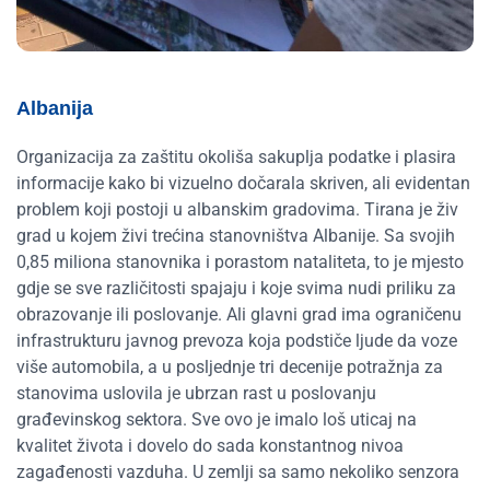
Albanija
Organizacija za zaštitu okoliša sakuplja podatke i plasira
informacije kako bi vizuelno dočarala skriven, ali evidentan
problem koji postoji u albanskim gradovima. Tirana je živ
grad u kojem živi trećina stanovništva Albanije. Sa svojih
0,85 miliona stanovnika i porastom nataliteta, to je mjesto
gdje se sve različitosti spajaju i koje svima nudi priliku za
obrazovanje ili poslovanje. Ali glavni grad ima ograničenu
infrastrukturu javnog prevoza koja podstiče ljude da voze
više automobila, a u posljednje tri decenije potražnja za
stanovima uslovila je ubrzan rast u poslovanju
građevinskog sektora. Sve ovo je imalo loš uticaj na
kvalitet života i dovelo do sada konstantnog nivoa
zagađenosti vazduha. U zemlji sa samo nekoliko senzora