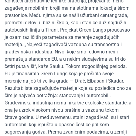
Koristeći alternativne tehnike praćenja, projekat je merio
zagađenje mobilnim brojilima na stotinama lokacija širom
prestonice. Među njima su se našli užurbani centar grada,
prometni delovi u blizini škola, kao i stanice duž najdužih
autobuskih linija u Tirani. Projekat Green Lungs proučavao
je osam različitih parametara za merenje zagađujućih
materija. „Najveći zagađivači vazduha su transportna i
građevinska industrija. Nivoi koje smo redovno merili
premašuju standarde EU, a u nekim slučajevima su tri do
četiri puta viši“, kaže Sauku. Tokom trogodišnjeg perioda,
EU je finansirala Green Lungs koja je proširila svoje
merenje na još tri velika grada — Drač, Elbasan i Skadar.
Rezultat: iste zagađujuće materije koje su posledica ono za
čim je najveća potražnja: stanovanje i automobili.
Građevinska industrija nema nikakve ekološke standarde, a
ona je uzrok visokom nivou prašine u vazduhu tokom
čitave godine. U međuvremenu, stalni zagađivači su i stari
automobili koji ispuštaju opasne čestice prilikom
sagorevanja goriva. Prema zvaničnim podacima, u zemlji