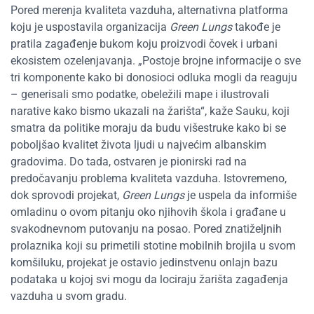
Pored merenja kvaliteta vazduha, alternativna platforma
koju je uspostavila organizacija
Green Lungs
takođe je
pratila zagađenje bukom koju proizvodi čovek i urbani
ekosistem ozelenjavanja. „Postoje brojne informacije o sve
tri komponente kako bi donosioci odluka mogli da reaguju
– generisali smo podatke, obeležili mape i ilustrovali
narative kako bismo ukazali na žarišta“, kaže Sauku, koji
smatra da politike moraju da budu višestruke kako bi se
poboljšao kvalitet života ljudi u najvećim albanskim
gradovima. Do tada, ostvaren je pionirski rad na
predočavanju problema kvaliteta vazduha. Istovremeno,
dok sprovodi projekat,
Green
Lungs
je uspela da informiše
omladinu o ovom pitanju oko njihovih škola i građane u
svakodnevnom putovanju na posao. Pored znatiželjnih
prolaznika koji su primetili stotine mobilnih brojila u svom
komšiluku, projekat je ostavio jedinstvenu onlajn bazu
podataka u kojoj svi mogu da lociraju žarišta zagađenja
vazduha u svom gradu.