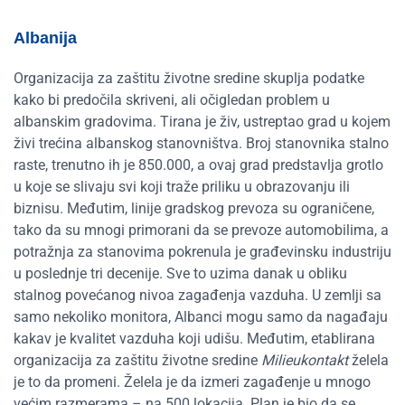
Albanija
Organizacija za zaštitu životne sredine skuplja podatke
kako bi predočila skriveni, ali očigledan problem u
albanskim gradovima. Tirana je živ, ustreptao grad u kojem
živi trećina albanskog stanovništva. Broj stanovnika stalno
raste, trenutno ih je 850.000, a ovaj grad predstavlja grotlo
u koje se slivaju svi koji traže priliku u obrazovanju ili
biznisu. Međutim, linije gradskog prevoza su ograničene,
tako da su mnogi primorani da se prevoze automobilima, a
potražnja za stanovima pokrenula je građevinsku industriju
u poslednje tri decenije. Sve to uzima danak u obliku
stalnog povećanog nivoa zagađenja vazduha. U zemlji sa
samo nekoliko monitora, Albanci mogu samo da nagađaju
kakav je kvalitet vazduha koji udišu. Međutim, etablirana
organizacija za zaštitu životne sredine
Milieukontakt
želela
je to da promeni. Želela je da izmeri zagađenje u mnogo
većim razmerama – na 500 lokacija. Plan je bio da se