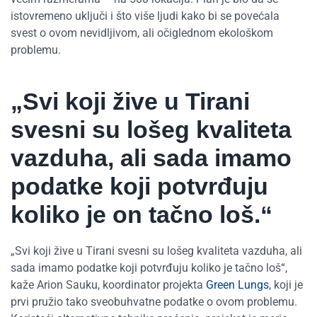
istovremeno uključi i što više ljudi kako bi se povećala
svest o ovom nevidljivom, ali očiglednom ekološkom
problemu.
„Svi koji žive u Tirani
svesni su lošeg kvaliteta
vazduha, ali sada imamo
podatke koji potvrđuju
koliko je on tačno loš.“
„Svi koji žive u Tirani svesni su lošeg kvaliteta vazduha, ali
sada imamo podatke koji potvrđuju koliko je tačno loš“,
kaže Arion Sauku, koordinator projekta
Green Lungs
, koji je
prvi pružio tako sveobuhvatne podatke o ovom problemu.