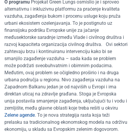
O programu
Projekat Green Lungs osmislio je i sproveo
alternativnu i inkluzivnu platformu za praćenje kvaliteta
vazduha, zagađenja bukom i procenu usluge koju pruža
urbani ekosistem ozelenjavanja. To je postignuto uz
finansijsku podršku Evropske unije za jačanje
međusektorske saradnje između Vlade i civilnog društva i
razvoj kapaciteta organizacija civilnog društva.
Ovi sektori
zahtevaju brzu i kontinuiranu intervenciju kako bi se
smanjilo zagađenje vazduha – sada kada se problem
može podržati sveobuhvatnim i obimnim podacima.
Međutim, ovaj problem se očigledno proširio i na druga
urbana područja u regionu. Nivo zagađenja vazduha na
Zapadnom Balkanu jedan je od najviših u Evropi i ima
direktan uticaj na zdravlje građana. Stoga je Evropska
unija postavila smanjenje zagađenja, uključujući tu i vodu i
zemljište, među glavne oblasti koje treba rešiti u okviru
Zelene agende
. To je nova strategija rasta koja teži
prelasku sa tradicionalnog ekonomskog modela na održivu
ekonomiju, u skladu sa Evropskim zelenim dogovorom.