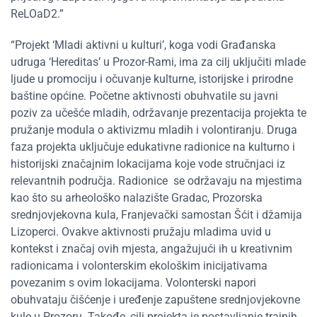
ReLOaD2.”
“Projekt ‘Mladi aktivni u kulturi’, koga vodi Građanska
udruga ‘Hereditas’ u Prozor-Rami, ima za cilj uključiti mlade
ljude u promociju i očuvanje kulturne, istorijske i prirodne
baštine općine. Početne aktivnosti obuhvatile su javni
poziv za učešće mladih, održavanje prezentacija projekta te
pružanje modula o aktivizmu mladih i volontiranju. Druga
faza projekta uključuje edukativne radionice na kulturno i
historijski značajnim lokacijama koje vode stručnjaci iz
relevantnih područja. Radionice se održavaju na mjestima
kao što su arheološko nalazište Gradac, Prozorska
srednjovjekovna kula, Franjevački samostan Šćit i džamija
Lizoperci. Ovakve aktivnosti pružaju mladima uvid u
kontekst i značaj ovih mjesta, angažujući ih u kreativnim
radionicama i volonterskim ekološkim inicijativama
povezanim s ovim lokacijama. Volonterski napori
obuhvataju čišćenje i uređenje zapuštene srednjovjekovne
kule u Prozoru. Takođe, cilj projekta je postavljanje trajnih