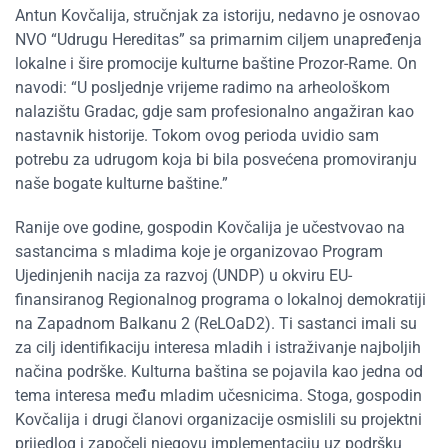
Antun Kovčalija, stručnjak za istoriju, nedavno je osnovao
NVO “Udrugu Hereditas” sa primarnim ciljem unapređenja
lokalne i šire promocije kulturne baštine Prozor-Rame. On
navodi: “U posljednje vrijeme radimo na arheološkom
nalazištu Gradac, gdje sam profesionalno angažiran kao
nastavnik historije. Tokom ovog perioda uvidio sam
potrebu za udrugom koja bi bila posvećena promoviranju
naše bogate kulturne baštine.”
Ranije ove godine, gospodin Kovčalija je učestvovao na
sastancima s mladima koje je organizovao Program
Ujedinjenih nacija za razvoj (UNDP) u okviru EU-
finansiranog Regionalnog programa o lokalnoj demokratiji
na Zapadnom Balkanu 2 (ReLOaD2). Ti sastanci imali su
za cilj identifikaciju interesa mladih i istraživanje najboljih
načina podrške. Kulturna baština se pojavila kao jedna od
tema interesa među mladim učesnicima. Stoga, gospodin
Kovčalija i drugi članovi organizacije osmislili su projektni
prijedlog i započeli njegovu implementaciju uz podršku