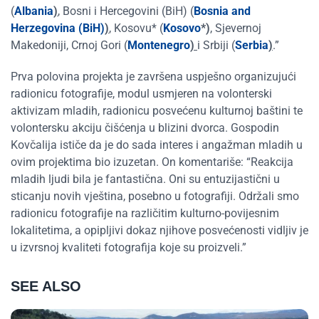
(
Albania
)
, Bosni i Hercegovini (BiH) (
Bosnia and
Herzegovina (BiH)
)
, Kosovu* (
Kosovo
*)
, Sjevernoj
Makedoniji, Crnoj Gori (
Montenegro
)
i Srbiji (
Serbia
)
.”
Prva polovina projekta je završena uspješno organizujući
radionicu fotografije, modul usmjeren na volonterski
aktivizam mladih, radionicu posvećenu kulturnoj baštini te
volontersku akciju čišćenja u blizini dvorca. Gospodin
Kovčalija ističe da je do sada interes i angažman mladih u
ovim projektima bio izuzetan. On komentariše: “Reakcija
mladih ljudi bila je fantastična. Oni su entuzijastični u
sticanju novih vještina, posebno u fotografiji. Održali smo
radionicu fotografije na različitim kulturno-povijesnim
lokalitetima, a opipljivi dokaz njihove posvećenosti vidljiv je
u izvrsnoj kvaliteti fotografija koje su proizveli.”
SEE ALSO