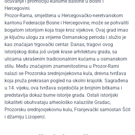
očuvanje i promociju kulturne baštine u Bosni i
Hercegovini.
Prozor-Rama, smještena u Hercegovačko-neretvanskom
kantonu Federacije Bosne i Hercegovine, može se pohvaliti
bogatom istorijom koja traje kroz vijekove. Ovaj grad imao
je ključnu ulogu za vrijeme Osmanskog perioda i služio je
kao značajan trgovački centar. Danas, tragovi ovog
istorijskog doba još uvijek krase arhitekturu grada, sa
ulicama ukrašenim tradicionalnim kućama u osmanskom
stilu. Među značajnim znamenitostima u Prozor-Rami
nalazi se Prozorska srednjovjekovna kula, drevna tvrđava
koja pruža prekrasan pogled na okolni krajolik. Sagrađena
u 14. vijeku, ova tvrđava svjedočila je brojnim bitkama i
predstavlja dokaz burne istorije grada. Ostali istorijski
lokaliteti obuhvataju arheološko nalazište Gradac,
Prozorsku srednjovjekovnu kulu, Franjevački samostan Šćit
i džamiju Lizoperci.