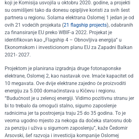
koji je Komisija usvojila u oktobru 2020. godine, a projekti
su osmišljeni tako da donesu opipljive koristi za svih šest
partnera u regionu. Solarna elektrana Oslomej 1 jedan je od
ovih 21 vodećih projekata (
21 flagship projects
), odabranih
za finansiranje EU preko WBIF-a 2022. Projekat je
identifikovan kao „Flagship 4 – Obnovljiva energija“ u
Ekonomskom i investicionom planu EU za Zapadni Balkan
2021- 2027.
Projektom je planirana izgradnja druge fotonaponske
elektrane, Oslomej 2, kao nastavak ove. Imaće kapacitet od
10 megavata. Ove dvije elektrane zajedno će proizvoditi
energiju za 5.000 domaćinstava u Kičevu i regionu.
“Budućnost je u zelenoj energiji. Vidimo pozitivnu stranu jer
bi to trebalo da omogući stalno, sigurno zaposlenje
radnicima jer ta postrojenja traju 25 do 35 godina. To je
veoma ugodno mjesto za nekoga da dočeka starosnu dob
za penziju i uživa u sigurnom zaposlenju”, kaže Čedomir
Arsovski, šef razvoja i investicija kompanije Oslomej