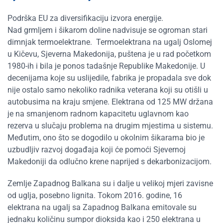
Podrška EU za diversifikaciju izvora energije.
Nad grmljem i šikarom doline nadvisuje se ogroman stari
dimnjak termoelektrane. Termoelektrana na ugalj Oslomej
u Kičevu, Sjeverna Makedonija, puštena je u rad početkom
1980-ih i bila je ponos tadašnje Republike Makedonije. U
decenijama koje su uslijedile, fabrika je propadala sve dok
nije ostalo samo nekoliko radnika veterana koji su otišli u
autobusima na kraju smjene. Elektrana od 125 MW držana
je na smanjenom radnom kapacitetu uglavnom kao
rezerva u slučaju problema na drugim mjestima u sistemu.
Međutim, ono što se dogodilo u okolnim šikarama bio je
uzbudljiv razvoj događaja koji će pomoći Sjevernoj
Makedoniji da odlučno krene naprijed s dekarbonizacijom.
Zemlje Zapadnog Balkana su i dalje u velikoj mjeri zavisne
od uglja, posebno lignita. Tokom 2016. godine, 16
elektrana na ugalj sa Zapadnog Balkana emitovale su
jednaku količinu sumpor dioksida kao i 250 elektrana u