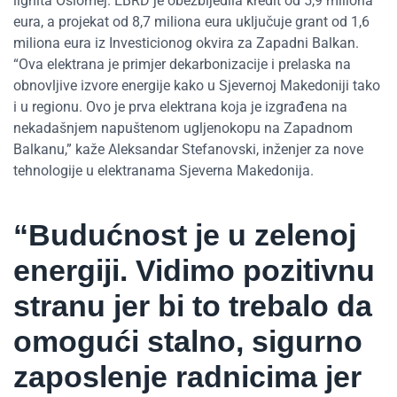
lignita Oslomej. EBRD je obezbijedila kredit od 5,9 miliona
eura, a projekat od 8,7 miliona eura uključuje grant od 1,6
miliona eura iz Investicionog okvira za Zapadni Balkan.
“Ova elektrana je primjer dekarbonizacije i prelaska na
obnovljive izvore energije kako u Sjevernoj Makedoniji tako
i u regionu. Ovo je prva elektrana koja je izgrađena na
nekadašnjem napuštenom ugljenokopu na Zapadnom
Balkanu,” kaže Aleksandar Stefanovski, inženjer za nove
tehnologije u elektranama Sjeverna Makedonija.
“Budućnost je u zelenoj
energiji. Vidimo pozitivnu
stranu jer bi to trebalo da
omogući stalno, sigurno
zaposlenje radnicima jer