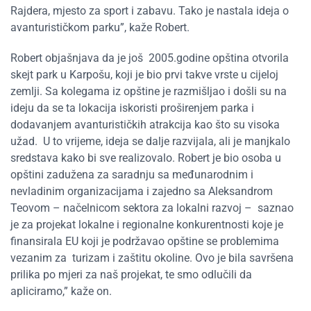
Rajdera, mjesto za sport i zabavu. Tako je nastala ideja o
avanturističkom parku”, kaže Robert.
Robert objašnjava da je još 2005.godine opština otvorila
skejt park u Karpošu, koji je bio prvi takve vrste u cijeloj
zemlji. Sa kolegama iz opštine je razmišljao i došli su na
ideju da se ta lokacija iskoristi proširenjem parka i
dodavanjem avanturističkih atrakcija kao što su visoka
užad. U to vrijeme, ideja se dalje razvijala, ali je manjkalo
sredstava kako bi sve realizovalo. Robert je bio osoba u
opštini zadužena za saradnju sa međunarodnim i
nevladinim organizacijama i zajedno sa Aleksandrom
Teovom – načelnicom sektora za lokalni razvoj – saznao
je za projekat lokalne i regionalne konkurentnosti koje je
finansirala EU koji je podržavao opštine se problemima
vezanim za turizam i zaštitu okoline. Ovo je bila savršena
prilika po mjeri za naš projekat, te smo odlučili da
apliciramo,” kaže on.