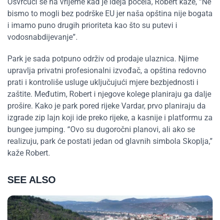
Osvrćući se na vrijeme kad je ideja počela, Robert kaže, “Ne
bismo to mogli bez podrške EU jer naša opština nije bogata
i imamo puno drugih prioriteta kao što su putevi i
vodosnabdijevanje”.
Park je sada potpuno održiv od prodaje ulaznica. Njime
upravlja privatni profesionalni izvođač, a opština redovno
prati i kontroliše usluge uključujući mjere bezbjednosti i
zaštite. Međutim, Robert i njegove kolege planiraju ga dalje
prošire. Kako je park pored rijeke Vardar, prvo planiraju da
izgrade zip lajn koji ide preko rijeke, a kasnije i platformu za
bungee jumping. “Ovo su dugoročni planovi, ali ako se
realizuju, park će postati jedan od glavnih simbola Skoplja,”
kaže Robert.
SEE ALSO