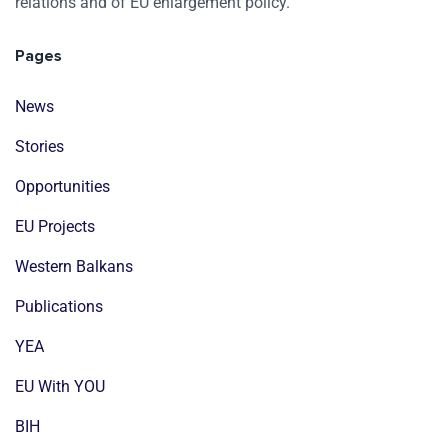
relations and of EU enlargement policy.
Pages
News
Stories
Opportunities
EU Projects
Western Balkans
Publications
YEA
EU With YOU
BIH