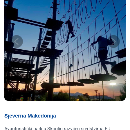
Sjeverna Makedonija
Avanturistički park u Skoplju razvijen sredstvima EU