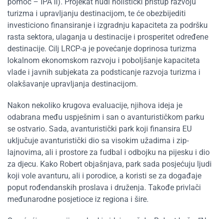
pomoć – IPA II). Projekat nudi holistički pristup razvoju
turizma i upravljanju destinacijom, te će obezbijediti
investiciono finansiranje i izgradnju kapaciteta za podršku
rasta sektora, ulaganja u destinacije i prosperitet određene
destinacije. Cilj LRCP-a je povećanje doprinosa turizma
lokalnom ekonomskom razvoju i poboljšanje kapaciteta
vlade i javnih subjekata za podsticanje razvoja turizma i
olakšavanje upravljanja destinacijom.
Nakon nekoliko krugova evaluacije, njihova ideja je
odabrana među uspješnim i san o avanturističkom parku
se ostvario. Sada, avanturistički park koji finansira EU
uključuje avanturistički dio sa visokim užadima i zip-
lajnovima, ali i prostore za fudbal i odbojku na pijesku i dio
za djecu. Kako Robert objašnjava, park sada posjećuju ljudi
koji vole avanturu, ali i porodice, a koristi se za događaje
poput rođendanskih proslava i druženja. Takođe privlači
međunarodne posjetioce iz regiona i šire.