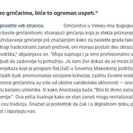
mo grnčarima, biće to ogroman
uspeh
.
”
posetite veb stranicu
.
Grnčarstvo u Velesu ima dugogo
bavile grnčarstvom, stvarajući grnčariju koja je stekla priznanje
življavanje grnčarije još značajnijim kako za nasleđe grada tako
drugi tradicionalni zanati preživeli, oni moraju postati deo obra
 podrška,” objašnjava on. “Moja supruga i ja smo profesionalno
 ljudi da zadovolje tu potražnju. Ja sam živi dokaz da se može ži
 projekata koje je program ReLOaD u Severnoj Makedoniji podrž
mladih ljudi, promovisanje socijalne kohezije, zaštitu životne sred
onice grnčarstva su više od obične vanškolske aktivnosti — one
 karijeru učesnika. Ili kako Anastasija kaže, “Bilo bi divno saču
emlje.”
Ova priča ilustruje kako se stari zanati mogu revitalizirat
 ovu tradiciju. Snažan je podsetnik da čak i u digitalnom dobu, 
st i ispunjuju nas.