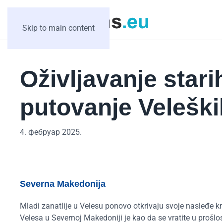
Skip to main content
Oživljavanje stari
putovanje Veleški
4. фебруар 2025.
Severna Makedonija
Mladi zanatlije u Velesu ponovo otkrivaju svoje nasleđe k
Velesa u Severnoj Makedoniji je kao da se vratite u proš