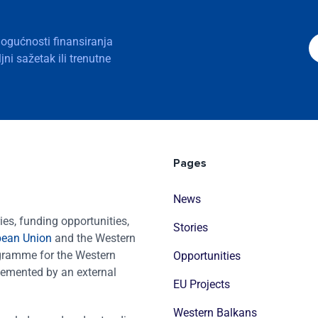
mogućnosti finansiranja
ni sažetak ili trenutne
Pages
News
es, funding opportunities,
Stories
pean Union
and the Western
ogramme for the Western
Opportunities
emented by an external
EU Projects
Western Balkans