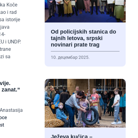
ika Koče
ao i rad
 istorije
ljava
Od policijskih stanica do
14-
tajnih letova, srpski
EU i UNDP.
novinari prate trag
strane
zi sa
10. децембар 2025.
vije.
 zanat.
”
Anastasija
Goce
st
Ježeva kućica –