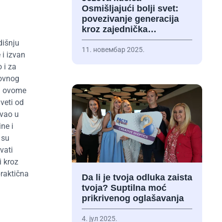
Osmišljajući bolji svet:
povezivanje generacija
kroz zajednička…
dišnju
11. новембар 2025.
 i izvan
 i za
zovnog
 u ovome
veti od
avao u
ine i
 su
vati
i kroz
praktična
Da li je tvoja odluka zaista
tvoja? Suptilna moć
prikrivenog oglašavanja
4. јул 2025.