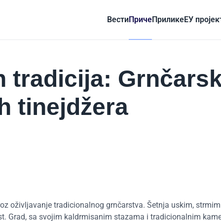
Вести
Приче
Прилике
ЕУ пројек
h tradicija: Grnčars
h tinejdžera
roz oživljavanje tradicionalnog grnčarstva.
Šetnja uskim, strmim
lost. Grad, sa svojim kaldrmisanim stazama i tradicionalnim ka