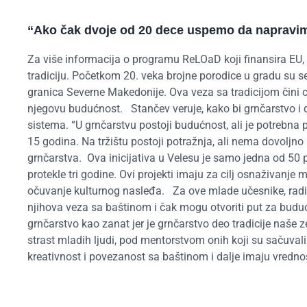
“
Ako čak dvoje od 20 dece uspemo da napravi
Za više informacija o programu
ReLOaD
koji finansira EU
,
tradiciju. Početkom 20. veka brojne porodice u gradu su se 
granica Severne Makedonije. Ova veza sa tradicijom čini o
njegovu budućnost.
Stančev veruje, kako bi grnčarstvo i 
sistema. “U grnčarstvu postoji budućnost, ali je potrebna
15 godina. Na tržištu postoji potražnja, ali nema dovoljno
grnčarstva.
Ova inicijativa u Velesu je samo jedna od 50
protekle tri godine. Ovi projekti imaju za cilj osnaživanje 
očuvanje kulturnog nasleđa.
Za ove mlade učesnike, radi
njihova veza sa baštinom i čak mogu otvoriti put za buduću
grnčarstvo kao zanat jer je grnčarstvo deo tradicije naše z
strast mladih ljudi, pod mentorstvom onih koji su sačuvali
kreativnost i povezanost sa baštinom i dalje imaju vredno