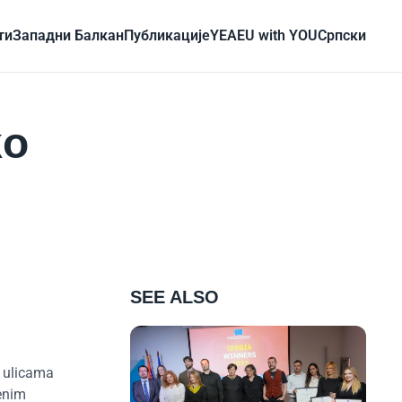
ти
Западни Балкан
Публикације
YEA
EU with YOU
Cрпски
ko
SEE ALSO
 ulicama
menim