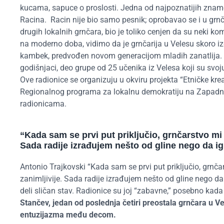
kucama, sapuce o proslosti. Jedna od najpoznatijih zname
Racina. Racin nije bio samo pesnik; oprobavao se i u grnč
drugih lokalnih grnčara, bio je toliko cenjen da su neki k
na moderno doba, vidimo da je grnčarija u Velesu skoro izg
kambek, predvođen novom generacijom mladih zanatlija. M
godišnjaci, deo grupe od 25 učenika iz Velesa koji su svoj
Ove radionice se organizuju u okviru projekta “Etničke krea
Regionalnog programa za lokalnu demokratiju na Zapad
radionicama.
“
Kada sam se prvi put priključio, grnčarstvo mi j
Sada radije
izrađujem nešto od gline
nego da igr
Antonio
Trajkovski
“Kada sam se prvi put priključio, grnčar
zanimljivije. Sada radije izrađujem nešto od gline nego da 
deli sličan stav. Radionice su joj “zabavne,” posebno kada
Stančev, jedan od poslednja četiri preostala grnčara u Ve
entuzijazma među decom.