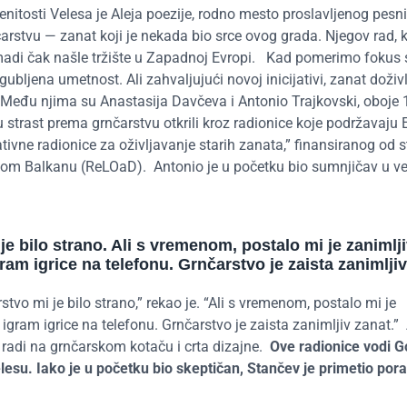
nitosti Velesa je Aleja poezije, rodno mesto proslavljenog pesn
arstvu — zanat koji je nekada bio srce ovog grada. Njegov rad, k
omadi čak našle tržište u Zapadnoj Evropi.
Kad pomerimo fokus sa
ubljena umetnost. Ali zahvaljujući novoj inicijativi, zanat doživ
eđu njima su Anastasija Davčeva i Antonio Trajkovski, oboje 
u strast prema grnčarstvu otkrili kroz radionice koje podržavaju 
tivne radionice za oživljavanje starih zanata,” finansiranog od 
nom Balkanu (ReLOaD).
Antonio je u početku bio sumnjičav u ve
e bilo strano. Ali s
vremenom
, postalo mi je zanimlji
am igrice na telefonu. Grnčarstvo je zaista zanimljiv
stvo mi je bilo strano,” rekao je. “Ali s vremenom, postalo mi je
igram igrice na telefonu. Grnčarstvo je zaista zanimljiv zanat.”
 radi na grnčarskom kotaču i crta dizajne.
Ove radionice vodi 
lesu. Iako je u početku bio skeptičan, Stančev je primetio pora