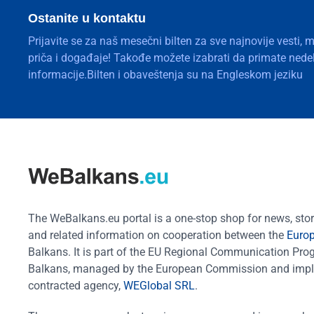
Ostanite u kontaktu
Prijavite se za naš mesečni bilten za sve najnovije vesti, 
priča i događaje! Takođe možete izabrati da primate nedelj
informacije.Bilten i obaveštenja su na Engleskom jeziku
The WeBalkans.eu portal is a one-stop shop for news, stori
and related information on cooperation between the
Euro
Balkans. It is part of the EU Regional Communication Pr
Balkans, managed by the European Commission and impl
contracted agency,
WEGlobal SRL
.