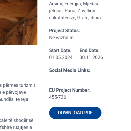
Arsimi, Energjia, Mjedisi
jetësor, Puna, Zhvillimi i
shkathtësive, Gratë, Rinia
Project Status:
Në vazhdim
Start Date:
End Date:
01.05.2024
30.11.2026
Reset
Social Media Links:
Zoom in
ës përmes turizmit
EU Project Number:
n e përvojave
Zoom out
455-736
mundësi të reja
DOWNLOAD PDF
kale të shoqërisë
shirë ruajtjen e