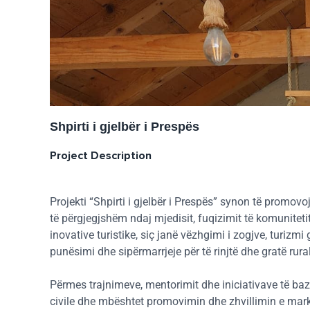
Shpirti i gjelbër i Prespës
Project Description
Projekti “Shpirti i gjelbër i Prespës” synon të promo
të përgjegjshëm ndaj mjedisit, fuqizimit të komuniteti
inovative turistike, siç janë vëzhgimi i zogjve, turiz
punësimi dhe sipërmarrjeje për të rinjtë dhe gratë rura
Përmes trajnimeve, mentorimit dhe iniciativave të baz
civile dhe mbështet promovimin dhe zhvillimin e markë