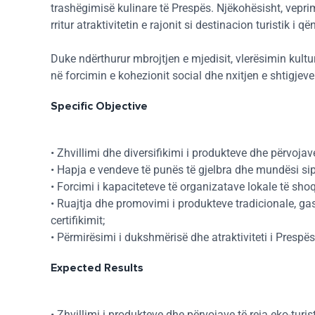
trashëgimisë kulinare të Prespës. Njëkohësisht, vepri
rritur atraktivitetin e rajonit si destinacion turistik i 
Duke ndërthurur mbrojtjen e mjedisit, vlerësimin kultur
në forcimin e kohezionit social dhe nxitjen e shtigjeve
Specific Objective
• Zhvillimi dhe diversifikimi i produkteve dhe përvoja
• Hapja e vendeve të punës të gjelbra dhe mundësi sipë
• Forcimi i kapaciteteve të organizatave lokale të shoq
• Ruajtja dhe promovimi i produkteve tradicionale, ga
certifikimit;
• Përmirësimi i dukshmërisë dhe atraktiviteti i Prespë
Expected Results
• Zhvillimi i produkteve dhe përvojave të reja eko-turi