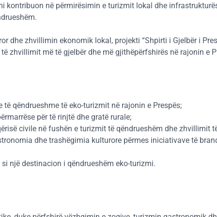
mi kontribuon në përmirësimin e turizmit lokal dhe infrastrukturë
qëndrueshëm.
or dhe zhvillimin ekonomik lokal, projekti “Shpirti i Gjelbër i Pr
 të zhvillimit më të gjelbër dhe më gjithëpërfshirës në rajonin e 
ve të qëndrueshme të eko-turizmit në rajonin e Prespës;
rmarrëse për të rinjtë dhe gratë rurale;
ërisë civile në fushën e turizmit të qëndrueshëm dhe zhvillimit t
stronomia dhe trashëgimia kulturore përmes iniciativave të bran
s si një destinacion i qëndrueshëm eko-turizmi.
stike, duke përfshirë vëzhgimin e zogjve, turizmin gastronomik dhe