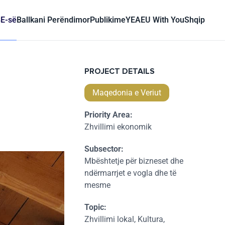
BE-së
Ballkani Perëndimor
Publikime
YEA
EU With You
Shqip
PROJECT DETAILS
Maqedonia e Veriut
Priority Area:
Zhvillimi ekonomik
Subsector:
Mbështetje për bizneset dhe
ndërmarrjet e vogla dhe të
mesme
Topic:
Zhvillimi lokal, Kultura,