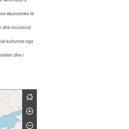
eteve ekonomike të
 dhe iniciativat
isë kulturore nga
rueshëm dhe i