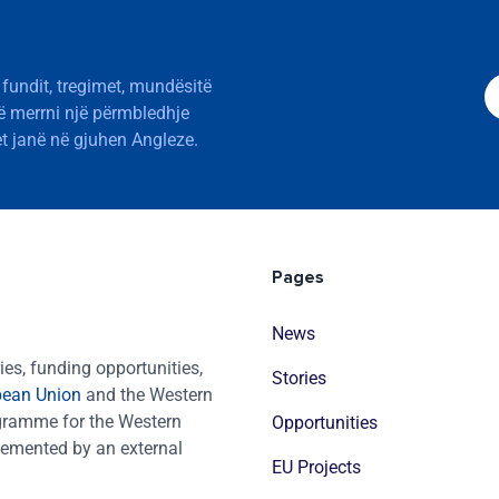
 fundit, tregimet, mundësitë
të merrni një përmbledhje
t janë në gjuhen Angleze.
Pages
News
es, funding opportunities,
Stories
pean Union
and the Western
ogramme for the Western
Opportunities
emented by an external
EU Projects