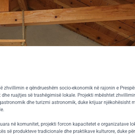
vojë zhvillimin e qëndrueshëm socio-ekonomik në rajonin e Presp
t dhe ruajtjes së trashëgimisë lokale. Projekti mbështet zhvillimi
mi gastronomik dhe turizmi astronomik, duke krijuar njëkohësisht 
le.
uara në komunitet, projekti forcon kapacitetet e organizatave lo
s së produkteve tradicionale dhe praktikave kulturore, duke përf