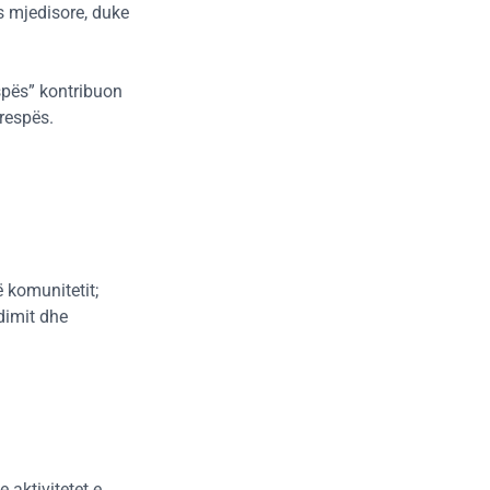
s mjedisore, duke
espës” kontribuon
Prespës.
ë komunitetit;
dimit dhe
 aktivitetet e