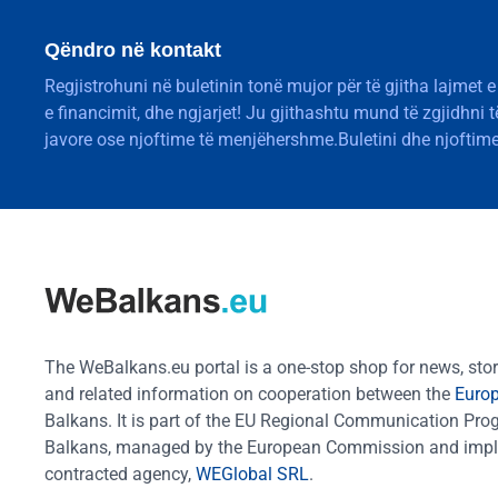
Qëndro në kontakt
Regjistrohuni në buletinin tonë mujor për të gjitha lajmet e
e financimit, dhe ngjarjet! Ju gjithashtu mund të zgjidhni 
javore ose njoftime të menjëhershme.Buletini dhe njoftime
The WeBalkans.eu portal is a one-stop shop for news, stori
and related information on cooperation between the
Euro
Balkans. It is part of the EU Regional Communication Pr
Balkans, managed by the European Commission and impl
contracted agency,
WEGlobal SRL
.