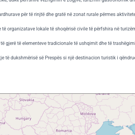
 ardhurave për të rinjtë dhe gratë në zonat rurale përmes aktivit
të organizatave lokale të shoqërisë civile të përfshira në turizëm
të gjerë të elementeve tradicionale të ushqimit dhe të trashëgim
ritje të dukshmërisë së Prespës si një destinacion turistik i qënd
Skip map