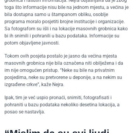
grobnica i rasutih informacija. Nejra objašnjava da je zbog
toga što informacije nisu bile na jednom mjestu, a većina je
bila dostupna samo u štampanom obliku, osoblje
programa moralo posjetiti brojne institucije i organizacije.
Sa fotografom su išli i na lokacije masovnih grobnica kako
bi ih snimili i pohranili u bazu podataka. Informacije su
potom objavljene javnosti.
Tokom ovih posjeta postalo je jasno da većina mjesta
masovnih grobnica nije bila označena niti obilježena i da
im nije omogućen pristup. “Neke su bile na privatnim
posjedima, neke su pretvorene u deponije, a na nekim su
izgrađene crkve”, kaže Nejra.
Ipak, tim je već uspio pronaći, snimiti, fotografisati i
pohraniti u bazu podataka nekoliko desetina lokacija, a
posao se nastavlja.