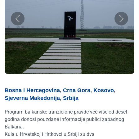
Bosna i Hercegovina
,
Crna Gora
,
Kosovo
,
Sjeverna Makedonija
,
Srbija
Program balkanske tranzicione pravde već više od deset
godina donosi pouzdane informacije publici zapadnog
Balkana.
Kula u Hrvatskoj i Hrtkovci u Srbiji su dva