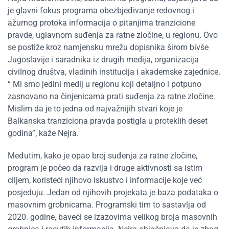
je glavni fokus programa obezbjeđivanje redovnog i
ažurnog protoka informacija o pitanjima tranzicione
pravde, uglavnom suđenja za ratne zločine, u regionu. Ovo
se postiže kroz namjensku mrežu dopisnika širom bivše
Jugoslavije i saradnika iz drugih medija, organizacija
civilnog društva, vladinih institucija i akademske zajednice.
“ Mi smo jedini medij u regionu koji detaljno i potpuno
zasnovano na činjenicama prati suđenja za ratne zločine.
Mislim da je to jedna od najvažnijih stvari koje je
Balkanska tranziciona pravda postigla u proteklih deset
godina”, kaže Nejra.
Međutim, kako je opao broj suđenja za ratne zločine,
program je počeo da razvija i druge aktivnosti sa istim
ciljem, koristeći njihovo iskustvo i informacije koje već
posjeduju. Jedan od njihovih projekata je baza podataka o
masovnim grobnicama. Programski tim to sastavlja od
2020. godine, baveći se izazovima velikog broja masovnih