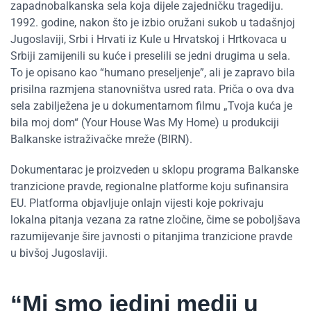
zapadnobalkanska sela koja dijele zajedničku tragediju.
1992. godine, nakon što je izbio oružani sukob u tadašnjoj
Jugoslaviji, Srbi i Hrvati iz Kule u Hrvatskoj i Hrtkovaca u
Srbiji zamijenili su kuće i preselili se jedni drugima u sela.
To je opisano kao “humano preseljenje”, ali je zapravo bila
prisilna razmjena stanovništva usred rata. Priča o ova dva
sela zabilježena je u dokumentarnom filmu „Tvoja kuća je
bila moj dom“ (Your House Was My Home) u produkciji
Balkanske istraživačke mreže (BIRN).
Dokumentarac je proizveden u sklopu programa Balkanske
tranzicione pravde, regionalne platforme koju sufinansira
EU. Platforma objavljuje onlajn vijesti koje pokrivaju
lokalna pitanja vezana za ratne zločine, čime se poboljšava
razumijevanje šire javnosti o pitanjima tranzicione pravde
u bivšoj Jugoslaviji.
“Mi smo jedini medij u