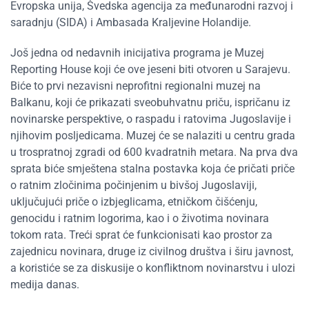
Evropska unija, Švedska agencija za međunarodni razvoj i
saradnju (SIDA) i Ambasada Kraljevine Holandije.
Još jedna od nedavnih inicijativa programa je Muzej
Reporting House koji će ove jeseni biti otvoren u Sarajevu.
Biće to prvi nezavisni neprofitni regionalni muzej na
Balkanu, koji će prikazati sveobuhvatnu priču, ispričanu iz
novinarske perspektive, o raspadu i ratovima Jugoslavije i
njihovim posljedicama. Muzej će se nalaziti u centru grada
u trospratnoj zgradi od 600 kvadratnih metara. Na prva dva
sprata biće smještena stalna postavka koja će pričati priče
o ratnim zločinima počinjenim u bivšoj Jugoslaviji,
uključujući priče o izbjeglicama, etničkom čišćenju,
genocidu i ratnim logorima, kao i o životima novinara
tokom rata. Treći sprat će funkcionisati kao prostor za
zajednicu novinara, druge iz civilnog društva i širu javnost,
a koristiće se za diskusije o konfliktnom novinarstvu i ulozi
medija danas.