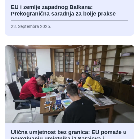
EU i zemlje zapadnog Balkana:
Prekogranična saradnja za bolje prakse
23. Septembra 2025.
Ulična umjetnost bez granica: EU pomaže u
povezivanju umjetnika iz Sarajeva i…