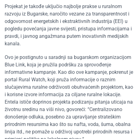
Projekat je takođe uključio najbolje prakse u ruralnom
razvoju iz Bugarske, naročito vezane za transparentnost i
odgovornost energetskih i ekstraktivnih industrija (EEI) u
pogledu povećanja javne svijesti, pristupa informacijama i
pravdi, i javnog angažmana putem inovativnih medijskih
kanala.
Ovo je postignuto u saradnji sa bugarskom organizacijom
Blue Link, koja je pružila podršku za sprovođenje
informativne kampanje. Kao dio ove kampanje, pokrenut je
portal Rural Watch, koji pruža informacije o raznim
slučajevima ruralne održivosti obuhvaćenih projektom, kao
i korisne izvore informacija za ciljane ruralne lokacije.
Entela ističe doprinos projekta podizanju pitanja uticaja na
životnu sredinu na viši nivo, govoreći: “Centralizovano
donošenje odluka, posebno za upravljanje strateškim
prirodnim resursima kao što su nafta, voda, šuma, obalna
linija itd., ne pomaže u održivoj upotrebi prirodnih resursa i