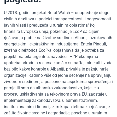
U 2018. godini projekat Rural Watch – unapređenje uloge
civilnih društava u podršci transparentnosti i odgovornosti
javnih vlasti i preduzeća u ruralnim oblastima” koji
finansira Evropska unija, pokrenuo je EcoP sa ciljem
rješavanja problema životne sredine u Albaniji uzrokovanih
energetskim i ekstraktivnim industrijama. Entela Pinguli,
izvršna direktorica EcoP-a, objašnjava da je potreba za
projektima bila urgentna, navodeći: – “Prekomjerna
upotreba prirodnih resursa kao što su nafta, minerali i voda
bez bilo kakve kontrole u Albaniji, privukla je pažnju naše
organizacije. Radimo više od jedne decenije na upravljanju
životnom sredinom, a posebno na aspektima sprovođenja i
primjetili smo da albansko zakonodavstvo, koje je u
procesu usklađivanja sa tekovinom prava EU, zaostaje u
implementaciji zakonodavstva, u administrativnim,
institucionalnim i finansijskim kapacitetima za rješavanje
zaštite životne sredine i degradacije, posebno u ruralnim