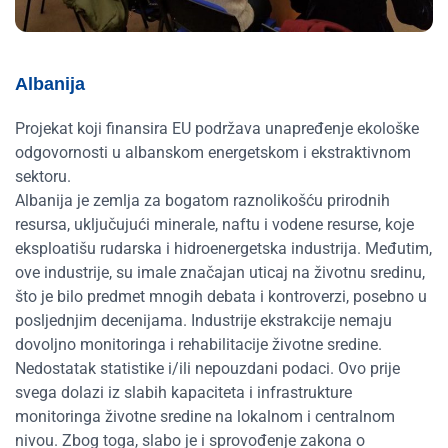
Albanija
Projekat koji finansira EU podržava unapređenje ekološke
odgovornosti u albanskom energetskom i ekstraktivnom
sektoru.
Albanija je zemlja za bogatom raznolikošću prirodnih
resursa, uključujući minerale, naftu i vodene resurse, koje
eksploatišu rudarska i hidroenergetska industrija. Međutim,
ove industrije, su imale značajan uticaj na životnu sredinu,
što je bilo predmet mnogih debata i kontroverzi, posebno u
posljednjim decenijama. Industrije ekstrakcije nemaju
dovoljno monitoringa i rehabilitacije životne sredine.
Nedostatak statistike i/ili nepouzdani podaci. Ovo prije
svega dolazi iz slabih kapaciteta i infrastrukture
monitoringa životne sredine na lokalnom i centralnom
nivou. Zbog toga, slabo je i sprovođenje zakona o