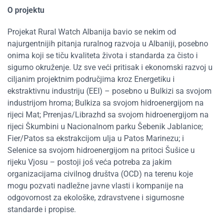
O projektu
Projekat Rural Watch Albanija bavio se nekim od
najurgentnijih pitanja ruralnog razvoja u Albaniji, posebno
onima koji se tiču kvaliteta života i standarda za čisto i
sigurno okruženje. Uz sve veći pritisak i ekonomski razvoj u
ciljanim projektnim područjima kroz Energetiku i
ekstraktivnu industriju (EEI) – posebno u Bulkizi sa svojom
industrijom hroma; Bulkiza sa svojom hidroenergijom na
rijeci Mat; Prrenjas/Librazhd sa svojom hidroenergijom na
rijeci Škumbini u Nacionalnom parku Šebenik Jablanice;
Fier/Patos sa ekstrakcijom ulja u Patos Marinezu; i
Selenice sa svojom hidroenergijom na pritoci Šušice u
rijeku Vjosu – postoji još veća potreba za jakim
organizacijama civilnog društva (OCD) na terenu koje
mogu pozvati nadležne javne vlasti i kompanije na
odgovornost za ekološke, zdravstvene i sigurnosne
standarde i propise.