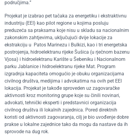
područjima.”
Projekat je izabrao pet tačaka za energetiku i ekstraktivnu
industriju (EEI) kao pilot regione u kojima posluju
preduzeća sa praksama koje nisu u skladu sa nacionalnim
zakonskim zahtjevima, uključujući dvije lokacije za
ekstrakciju u Patos Marinezu i Bulkizi, kao i tri energetska
postrojenja, hidroelektranu rijeke Šušica (u rječnom bazenu
Vjosa) i hidroelektranu Karište u Šebeniku i Nacionalnom
parku Jablanice i hidroelektranu rijeke Mat. Program
izgradnja kapaciteta omogućio je obuku organizacijama
civilnog društva, medijima i advokatima na ovih pet EEI
lokacija. Projekat je takođe sproveden uz zagovaračke
aktivnosti kroz monitoring grupe koje su činili novinari,
advokati, tehnički eksperti i predstavnici organizacija
civilnog društva ili lokalnih zajednica. Pored direktnih
koristi od aktivnosti zagovaranja, cilj je bio uvođenje dobre
prakse u lokalne zajednice tako da mogu da nastave da ih
sprovode na dug rok.