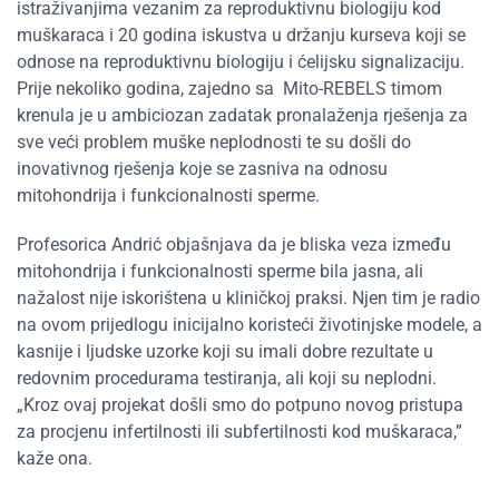
istraživanjima vezanim za reproduktivnu biologiju kod
muškaraca i 20 godina iskustva u držanju kurseva koji se
odnose na reproduktivnu biologiju i ćelijsku signalizaciju.
Prije nekoliko godina, zajedno sa Mito-REBELS timom
krenula je u ambiciozan zadatak pronalaženja rješenja za
sve veći problem muške neplodnosti te su došli do
inovativnog rješenja koje se zasniva na odnosu
mitohondrija i funkcionalnosti sperme.
Profesorica Andrić objašnjava da je bliska veza između
mitohondrija i funkcionalnosti sperme bila jasna, ali
nažalost nije iskorištena u kliničkoj praksi. Njen tim je radio
na ovom prijedlogu inicijalno koristeći životinjske modele, a
kasnije i ljudske uzorke koji su imali dobre rezultate u
redovnim procedurama testiranja, ali koji su neplodni.
„Kroz ovaj projekat došli smo do potpuno novog pristupa
za procjenu infertilnosti ili subfertilnosti kod muškaraca,”
kaže ona.