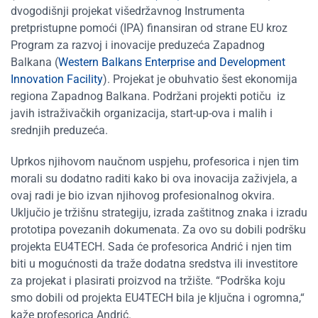
dvogodišnji projekat višedržavnog Instrumenta
pretpristupne pomoći (IPA) finansiran od strane EU kroz
Program za razvoj i inovacije preduzeća Zapadnog
Balkana (
Western Balkans Enterprise and Development
Innovation Facility
). Projekat je obuhvatio šest ekonomija
regiona Zapadnog Balkana. Podržani projekti potiču iz
javih istraživačkih organizacija, start-up-ova i malih i
srednjih preduzeća.
Uprkos njihovom naučnom uspjehu, profesorica i njen tim
morali su dodatno raditi kako bi ova inovacija zaživjela, a
ovaj radi je bio izvan njihovog profesionalnog okvira.
Uključio je tržišnu strategiju, izrada zaštitnog znaka i izradu
prototipa povezanih dokumenata. Za ovo su dobili podršku
projekta EU4TECH. Sada će profesorica Andrić i njen tim
biti u mogućnosti da traže dodatna sredstva ili investitore
za projekat i plasirati proizvod na tržište. “Podrška koju
smo dobili od projekta EU4TECH bila je ključna i ogromna,“
kaže profesorica Andrić.