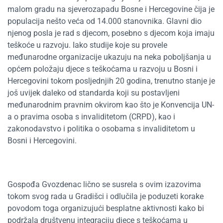
malom gradu na sjeverozapadu Bosne i Hercegovine čija je
populacija nešto veća od 14.000 stanovnika. Glavni dio
njenog posla je rad s djecom, posebno s djecom koja imaju
teškoće u razvoju. Iako studije koje su provele
međunarodne organizacije ukazuju na neka poboljšanja u
općem položaju djece s teškoćama u razvoju u Bosni i
Hercegovini tokom posljednjih 20 godina, trenutno stanje je
još uvijek daleko od standarda koji su postavljeni
međunarodnim pravnim okvirom kao što je Konvencija UN-
a o pravima osoba s invaliditetom (CRPD), kao i
zakonodavstvo i politika o osobama s invaliditetom u
Bosni i Hercegovini.
Gospođa Gvozdenac lično se susrela s ovim izazovima
tokom svog rada u Gradišci i odlučila je poduzeti korake
povodom toga organizujući besplatne aktivnosti kako bi
podržala društvenu integraciju djece s teškoćama u