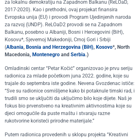
za lokalnu demokratiju na Zapadnom Balkanu (ReLOaD,
2017-2020). Kao i prethodni, ovaj projekat finansira
Evropska unija (EU) i provodi Program Ujedinjenih naroda
za razvoj (UNDP). ReLOaD2 provodi se na Zapadnom
Balkanu, posebno u Albaniji, Bosni i Hercegovini (BiH),
Kosovu*, Sjevernoj Makedoniji, Crnoj Gori i Srbiji
(
Albania
,
Bosnia and Herzegovina (BiH)
,
Kosovo
*, North
Macedonia,
Montenegro
and
Serbia
.)
Omladinski centar “Petar Kočić” organizovao je prvu seriju
radionica za mlade početkom juna 2022. godine, koje su
trajale do septembra iste godine. Nevena Gvozdenac ističe:
“Sve su radionice osmišljene kako bi potaknule timski rad, i
trudili smo se uključiti da uključimo bilo koje dijete. Naš je
fokus bio prvenstveno na kreativnim aktivnostima koje su
djeci omogućile da puste maštu i stvaraju razne
rukotvorine koristeći prirodne materijale.”
Putem radionica provedenih u sklopu projekta “Kreativni