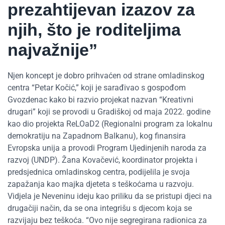
prezahtijevan izazov za
njih, što je roditeljima
najvažnije”
Njen koncept je dobro prihvaćen od strane omladinskog
centra “Petar Kočić,” koji je sarađivao s gospođom
Gvozdenac kako bi razvio projekat nazvan “Kreativni
drugari” koji se provodi u Gradiškoj od maja 2022. godine
kao dio projekta ReLOaD2 (Regionalni program za lokalnu
demokratiju na Zapadnom Balkanu), kog finansira
Evropska unija a provodi Program Ujedinjenih naroda za
razvoj (UNDP). Žana Kovačević, koordinator projekta i
predsjednica omladinskog centra, podijelila je svoja
zapažanja kao majka djeteta s teškoćama u razvoju.
Vidjela je Neveninu ideju kao priliku da se pristupi djeci na
drugačiji način, da se ona integrišu s djecom koja se
razvijaju bez teškoća. “Ovo nije segregirana radionica za