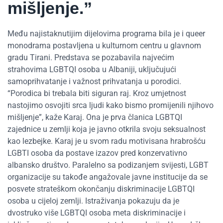
mišljenje.”
Među najistaknutijim dijelovima programa bila je i queer
monodrama postavljena u kulturnom centru u glavnom
gradu Tirani. Predstava se pozabavila najvećim
strahovima LGBTQI osoba u Albaniji, uključujući
samoprihvatanje i važnost prihvatanja u porodici.
“Porodica bi trebala biti siguran raj. Kroz umjetnost
nastojimo osvojiti srca ljudi kako bismo promijenili njihovo
mišljenje”, kaže Karaj. Ona je prva članica LGBTQI
zajednice u zemlji koja je javno otkrila svoju seksualnost
kao lezbejke. Karaj je u svom radu motivisana hrabrošću
LGBTI osoba da postave izazov pred konzervativno
albansko društvo. Paralelno sa podizanjem svijesti, LGBT
organizacije su takođe angažovale javne institucije da se
posvete strateškom okončanju diskriminacije LGBTQI
osoba u cijeloj zemlji. Istraživanja pokazuju da je
dvostruko više LGBTQI osoba meta diskriminacije i