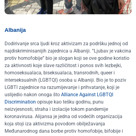
Albanija
Dodirivanje srca ljudi kroz aktivizam za podršku jednoj od
najdiskriminisanijih zajednica u Albaniji. “Ljubav je vakcina
protiv homofobije” bio je slogan koji se ove godine koristio
za aktivnosti koje slave različitost i ponos svih lezbejki,
homoseksualaca, biseksualaca, transrodnih, queer i
interseksualnih (LGBTQI) osoba u Albaniji. Bio je to poziv
LGBTI zajednice na razumijevanje i prihvatanje, koji je
uslijedio nakon onoga što
Alliance Against LGBTQI
Discrimination
opisuje kao tešku godinu, punu
neizvjesnosti, straha i izolacije tokom pandemije
koronavirusa. Alijansa je jedna od vodećih organizacija
koja stoji iza aktivizma povodom obilježavanja
Međunarodnog dana borbe protiv homofobije, bifobije i