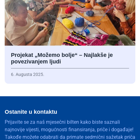
Projekat „Možemo bolje“ – Najlakše je
povezivanjem ljudi
6. Augusta 2025.
Ostanite u kontaktu
Prijavite se za naš mjesečni bilten kako biste saznali
najnovije vijesti, mogućnosti finansiranja, priče i događaje!
Takođe možete odabrati da primate sedmični sažetak priča