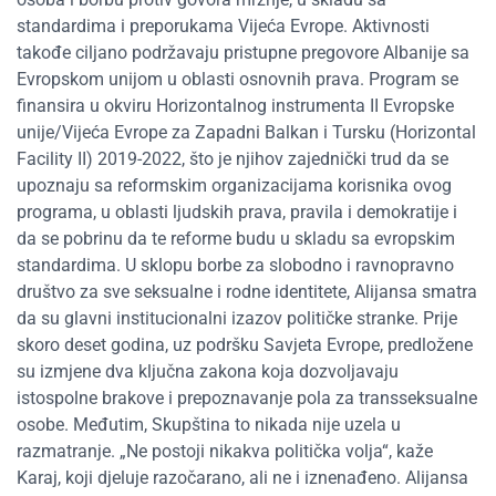
standardima i preporukama Vijeća Evrope. Aktivnosti
takođe ciljano podržavaju pristupne pregovore Albanije sa
Evropskom unijom u oblasti osnovnih prava. Program se
finansira u okviru Horizontalnog instrumenta II Evropske
unije/Vijeća Evrope za Zapadni Balkan i Tursku (Horizontal
Facility II) 2019-2022, što je njihov zajednički trud da se
upoznaju sa reformskim organizacijama korisnika ovog
programa, u oblasti ljudskih prava, pravila i demokratije i
da se pobrinu da te reforme budu u skladu sa evropskim
standardima. U sklopu borbe za slobodno i ravnopravno
društvo za sve seksualne i rodne identitete, Alijansa smatra
da su glavni institucionalni izazov političke stranke. Prije
skoro deset godina, uz podršku Savjeta Evrope, predložene
su izmjene dva ključna zakona koja dozvoljavaju
istospolne brakove i prepoznavanje pola za transseksualne
osobe. Međutim, Skupština to nikada nije uzela u
razmatranje. „Ne postoji nikakva politička volja“, kaže
Karaj, koji djeluje razočarano, ali ne i iznenađeno. Alijansa