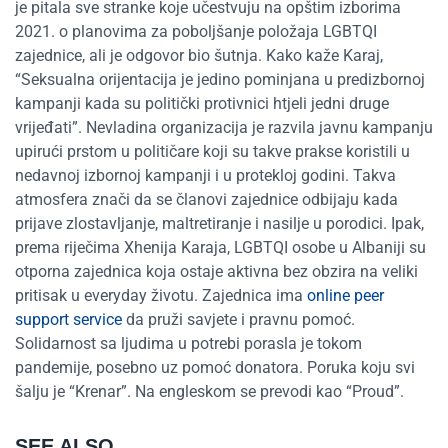
je pitala sve stranke koje učestvuju na opštim izborima
2021. o planovima za poboljšanje položaja LGBTQI
zajednice, ali je odgovor bio šutnja. Kako kaže Karaj,
“Seksualna orijentacija je jedino pominjana u predizbornoj
kampanji kada su politički protivnici htjeli jedni druge
vrijeđati”. Nevladina organizacija je razvila javnu kampanju
upirući prstom u političare koji su takve prakse koristili u
nedavnoj izbornoj kampanji i u protekloj godini. Takva
atmosfera znači da se članovi zajednice odbijaju kada
prijave zlostavljanje, maltretiranje i nasilje u porodici. Ipak,
prema riječima Xhenija Karaja, LGBTQI osobe u Albaniji su
otporna zajednica koja ostaje aktivna bez obzira na veliki
pritisak u everyday životu. Zajednica ima
online peer
support service
da pruži savjete i pravnu pomoć.
Solidarnost sa ljudima u potrebi porasla je tokom
pandemije, posebno uz pomoć donatora. Poruka koju svi
šalju je “Krenar”. Na engleskom se prevodi kao “Proud”.
SEE ALSO