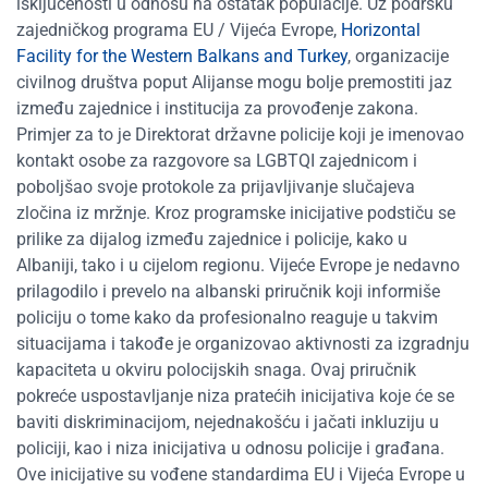
isključenosti u odnosu na ostatak populacije. Uz podršku
zajedničkog programa EU / Vijeća Evrope,
Horizontal
Facility for the Western Balkans and Turkey
, organizacije
civilnog društva poput Alijanse mogu bolje premostiti jaz
između zajednice i institucija za provođenje zakona.
Primjer za to je Direktorat državne policije koji je imenovao
kontakt osobe za razgovore sa LGBTQI zajednicom i
poboljšao svoje protokole za prijavljivanje slučajeva
zločina iz mržnje. Kroz programske inicijative podstiču se
prilike za dijalog između zajednice i policije, kako u
Albaniji, tako i u cijelom regionu. Vijeće Evrope je nedavno
prilagodilo i prevelo na albanski priručnik koji informiše
policiju o tome kako da profesionalno reaguje u takvim
situacijama i takođe je organizovao aktivnosti za izgradnju
kapaciteta u okviru polocijskih snaga. Ovaj priručnik
pokreće uspostavljanje niza pratećih inicijativa koje će se
baviti diskriminacijom, nejednakošću i jačati inkluziju u
policiji, kao i niza inicijativa u odnosu policije i građana.
Ove inicijative su vođene standardima EU i Vijeća Evrope u