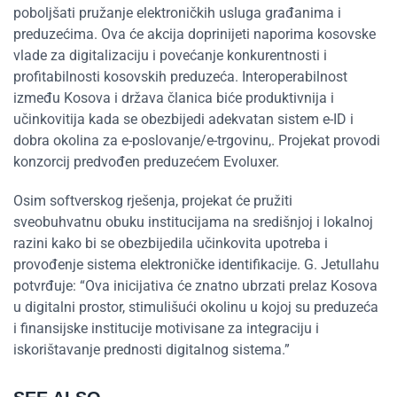
poboljšati pružanje elektroničkih usluga građanima i
preduzećima. Ova će akcija doprinijeti naporima kosovske
vlade za digitalizaciju i povećanje konkurentnosti i
profitabilnosti kosovskih preduzeća. Interoperabilnost
između Kosova i država članica biće produktivnija i
učinkovitija kada se obezbijedi adekvatan sistem e-ID i
dobra okolina za e-poslovanje/e-trgovinu,. Projekat provodi
konzorcij predvođen preduzećem Evoluxer.
Osim softverskog rješenja, projekat će pružiti
sveobuhvatnu obuku institucijama na središnjoj i lokalnoj
razini kako bi se obezbijedila učinkovita upotreba i
provođenje sistema elektroničke identifikacije. G. Jetullahu
potvrđuje: “Ova inicijativa će znatno ubrzati prelaz Kosova
u digitalni prostor, stimulišući okolinu u kojoj su preduzeća
i finansijske institucije motivisane za integraciju i
iskorištavanje prednosti digitalnog sistema.”