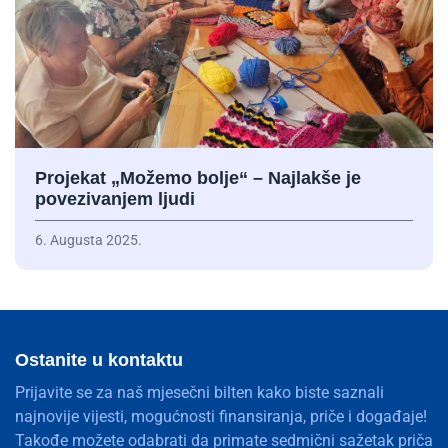
Projekat „Možemo bolje“ – Najlakše je
povezivanjem ljudi
6. Augusta 2025.
Ostanite u kontaktu
Prijavite se za naš mjesečni bilten kako biste saznali
najnovije vijesti, mogućnosti finansiranja, priče i događaje!
Takođe možete odabrati da primate sedmični sažetak priča