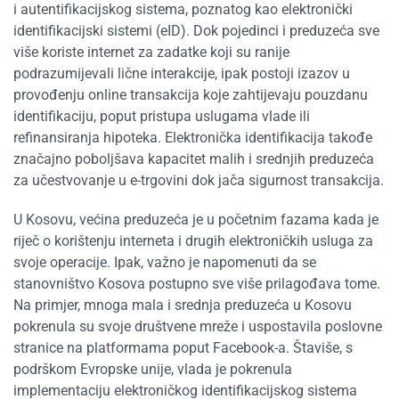
i autentifikacijskog sistema, poznatog kao elektronički
identifikacijski sistemi (eID). Dok pojedinci i preduzeća sve
više koriste internet za zadatke koji su ranije
podrazumijevali lične interakcije, ipak postoji izazov u
provođenju online transakcija koje zahtijevaju pouzdanu
identifikaciju, poput pristupa uslugama vlade ili
refinansiranja hipoteka. Elektronička identifikacija takođe
značajno poboljšava kapacitet malih i srednjih preduzeća
za učestvovanje u e-trgovini dok jača sigurnost transakcija.
U Kosovu, većina preduzeća je u početnim fazama kada je
riječ o korištenju interneta i drugih elektroničkih usluga za
svoje operacije. Ipak, važno je napomenuti da se
stanovništvo Kosova postupno sve više prilagođava tome.
Na primjer, mnoga mala i srednja preduzeća u Kosovu
pokrenula su svoje društvene mreže i uspostavila poslovne
stranice na platformama poput Facebook-a. Štaviše, s
podrškom Evropske unije, vlada je pokrenula
implementaciju elektroničkog identifikacijskog sistema