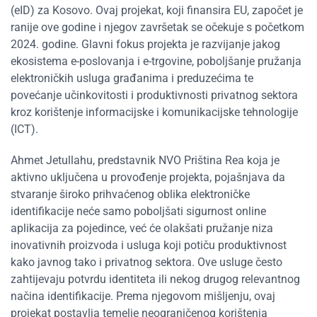
(eID) za Kosovo. Ovaj projekat, koji finansira EU, započet je
ranije ove godine i njegov završetak se očekuje s početkom
2024. godine. Glavni fokus projekta je razvijanje jakog
ekosistema e-poslovanja i e-trgovine, poboljšanje pružanja
elektroničkih usluga građanima i preduzećima te
povećanje učinkovitosti i produktivnosti privatnog sektora
kroz korištenje informacijske i komunikacijske tehnologije
(ICT).
Ahmet Jetullahu, predstavnik NVO Priština Rea koja je
aktivno uključena u provođenje projekta, pojašnjava da
stvaranje široko prihvaćenog oblika elektroničke
identifikacije neće samo poboljšati sigurnost online
aplikacija za pojedince, već će olakšati pružanje niza
inovativnih proizvoda i usluga koji potiču produktivnost
kako javnog tako i privatnog sektora. Ove usluge često
zahtijevaju potvrdu identiteta ili nekog drugog relevantnog
načina identifikacije. Prema njegovom mišljenju, ovaj
projekat postavlja temelje neograničenog korištenja