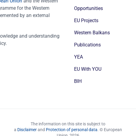
pean Union
and the Western
ogramme for the Western
Opportunities
emented by an external
EU Projects
Western Balkans
nowledge and understanding
icy.
Publications
YEA
EU With YOU
BIH
The information on this site is subject to
a
Disclaimer
and
Protection of personal data
. © European
Union,
2026