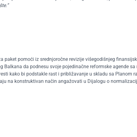
šte.”
a paket pomoći iz srednjoročne revizije višegodišnjeg finansijsk
og Balkana da podnesu svoje pojedinačne reformske agende sa
i kako bi podstakle rast i približavanje u skladu sa Planom ra
aju na konstruktivan način angažovati u Dijalogu o normalizaci