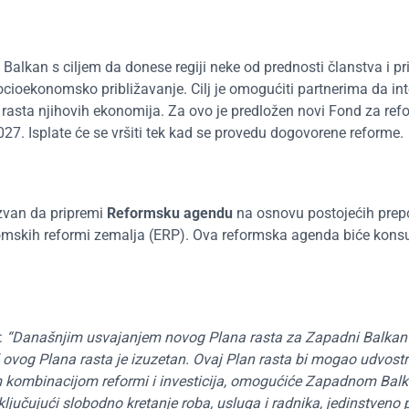
alkan s ciljem da donese regiji neke od prednosti članstva i pri
ioekonomsko približavanje. Cilj je omogućiti partnerima da int
i rasta njihovih ekonomija. Za ovo je predložen novi Fond za refo
27. Isplate će se vršiti tek kad se provedu dogovorene reforme.
zvan da pripremi
Reformsku agendu
na osnovu postojećih prep
nomskih reformi zemalja (ERP). Ova reformska agenda biće kons
e:
“Današnjim usvajanjem novog Plana rasta za Zapadni Balkan o
ovog Plana rasta je izuzetan. Ovaj Plan rasta bi mogao udvostr
 kombinacijom reformi i investicija, omogućiće Zapadnom Bal
uključujući slobodno kretanje roba, usluga i radnika, jedinstveno