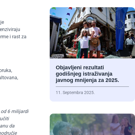
je
enziviraju
rme i rast za
Objavljeni rezultati
oruka,
godišnjeg istraživanja
ultovana,
javnog mnijenja za 2025.
11. Septembra 2025.
d 6 milijardi
učiti
kanu da
 područje