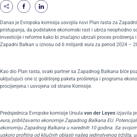
Danas je Evropska komisija usvojila novi Plan rasta za Zapadni B
pristupanja, da podstakne ekonomski rast i ubrza neophodno soc
investicije i reforme kako bi značajno ubrzali proces proširenja 
Zapadni Balkan u iznosu od 6 milijardi eura za period 2024 – 20
Kao dio Plan rasta, svaki partner sa Zapadnog Balkana biće po
uključujući one iz godišnjeg paketa proširenja i programa eko
procijenjena i usvojena od strane Komisije.
Predsjednica Evropske komisije Ursula
von der Leyen
izjavila j
eura, približavamo ekonomije Zapadnog Balkana EU. Potencijal 
ekonomiju Zapadnog Balkana u narednih 10 godina. Sa svojom
uskoro profitira od ključnih oblasti našeg jedinstvenog tržišta, 