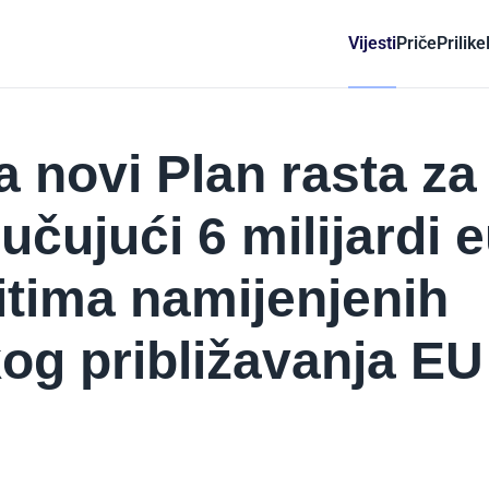
Vijesti
Priče
Prilike
a novi Plan rasta za
učujući 6 milijardi 
itima namijenjenih
g približavanja EU