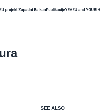
EU projekti
Zapadni Balkan
Publikacije
YEA
EU and YOU
BIH
eura
SEE ALSO