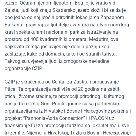
jezero. Očaran njenom ljepotom, Bog joj je vratio vid.
Zaista, ljudi koji znaju Skadarsko jezero složili bi se da je
ono jedna od najljepših prirodnih lokacija na Zapadnom
Balkanu i pravi raj za ljubitelje avantura na otvorenom kog
krasi spektakularni nacionalni park za istraživanje na
prostoru od 400 kvadratnih kilometara. Međutim, ova
bajkovita zemlja još uvijek nije dobila pažnju koju
zaslužuje, kako od domaćih, tako i od stranih turista.
Takvog su uvjerenja ljudi iz crnogorske nevladine
organizacije CZIP.
CZIP je skraćenica od Centar za Zaštitu i proučavanje
Ptica. Ta organizacija radi više od 20 godina na zaštiti
ptica i životne sredine, te promociji prirodnog i kulturnog
nasljeđa u Crnoj Gori. Prošle godine su sa partnerskim
organizacijama iz Hrvatske i Bosne i Hercegovine pokrenuli
projekat “Pannonia-Adria Connection” ili PA.CON uz
finansiranje EU za promociju turizma na lokalitetima u sve
tri zemlje: Nijemci u Hrvatskoj, Tuzla u Bosni i Hercegovini, i