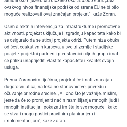
Skadarskom jezeru biti uloženo oko 280.000 eura. „Bez
ovakvog nivoa finansijske podrške od strane EU ne bi bilo
moguće realizovati ovaj značajan projekat“, kaže Zoran.
Osim direktnih intervencija za infrastrukturne i promotivne
aktivnosti, projekat uključuje i izgradnju kapaciteta kako bi
se osiguralo da se uticaj projekta održi. Putem niza obuka
od šest edukativnih kurseva, u sve tri zemlje i studijske
posjete, projektni partneri i predstavnici ciljnih grupa imat
će priliku unaprijediti vlastite kapacitete i kvalitet svojih
usluga.
Prema Zoranovim riječima, projekat će imati značajan
dugoročni uticaj na lokalno stanovništvo, privredu i
očuvanje prirodne sredine. „Ali ono što je važnije, mislim,
jeste da će to promijeniti način razmišljanja mnogih ljudi i
mnogih institucija i pokazati im šta je sve moguće i kako
se stvari mogu postići pravilnim planiranjem i
implementacijom“, kaže Zoran.