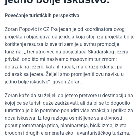
Povećanje turističkih perspektiva
Zoran Popović iz CZIP-a jedan je od koordinatora ovog
projekta i objašnjava da je ideja koja stoji iza projekta bolje
korištenje resursa iz sve tri zemlje u svrhu promocije
turizma. „Trenutno većinu posjetilaca Skadarskog jezera
privlači ono što mi nazivamo masovnim turizmom:
dolazak na jezero, kafa ili ručak, malo razgledanja, pa
odlazak sa jezera. Željeli smo promijeniti ovu naviku u
jedno bolje iskustvo”- govori Zoran.
Zoran kaže da su željeli da jezero pretvore u destinaciju na
kojoj će se turisti duže zadržavati, ali da bi se to dogodilo
turistima je bilo potrebno ponuditi više atrakcija i prilika za
nova iskustva. Iz tog razloga osmišljene su aktivnosti
poput promatranja ptica, planinarenja, biciklizma, izleta
brodom i drugih elemenata eko i avanturističkog turizma.