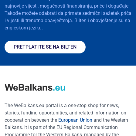
najnovije vijesti, mogućnosti finansiranja, priče i događaje!
Takođe možete odabrati da primate sedmični sažetak priča
i vijesti ili trenutna obavještenja. Bilten i obavještenje su na
engleskom jeziku.
PRETPLATITE SE NA BILTEN
The WeBalkans.eu portal is a one-stop shop for news,
stories, funding opportunities, and related information on
cooperation between the
European Union
and the Western
Balkans. It is part of the EU Regional Communication
Programme for the Western Balkans, managed by the