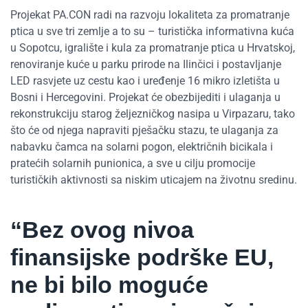
Projekat PA.CON radi na razvoju lokaliteta za promatranje
ptica u sve tri zemlje a to su – turistička informativna kuća
u Sopotcu, igralište i kula za promatranje ptica u Hrvatskoj,
renoviranje kuće u parku prirode na Ilinčici i postavljanje
LED rasvjete uz cestu kao i uređenje 16 mikro izletišta u
Bosni i Hercegovini. Projekat će obezbijediti i ulaganja u
rekonstrukciju starog željezničkog nasipa u Virpazaru, tako
što će od njega napraviti pješačku stazu, te ulaganja za
nabavku čamca na solarni pogon, električnih bicikala i
pratećih solarnih punionica, a sve u cilju promocije
turističkih aktivnosti sa niskim uticajem na životnu sredinu.
“Bez ovog nivoa
finansijske podrške EU,
ne bi bilo moguće