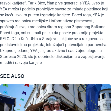
razvoj karijere“. Tarik Bico, član prve generacije YEA, uveo je
YEA mrežu i podelio pronicljive savete za mlade pojedince koji
se kreću svojim putem izgradnje karijere. Pored toga, YEA je
sproveo radionicu medijske i informativne pismenosti,
proširujući svoju radionicu širom regiona Zapadnog Balkana.
Pored toga, oni su imali priliku da posete prostorije projekta
RELOaD2 u Kući UN-a u Sarajevu i uključe se u razgovore sa
predstavnicima projekata, istražujući potencijalna partnerstva.
Ukupno gledano, YEA je igrao aktivnu i sadržajnu ulogu na
Starfestu 2023, što je doprinelo diskusijama o zapošljavanju
mladih i razvoju karijere.
SEE ALSO