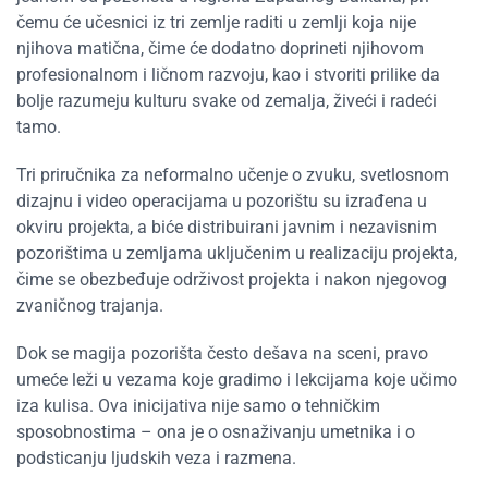
čemu će učesnici iz tri zemlje raditi u zemlji koja nije
njihova matična, čime će dodatno doprineti njihovom
profesionalnom i ličnom razvoju, kao i stvoriti prilike da
bolje razumeju kulturu svake od zemalja, živeći i radeći
tamo.
Tri priručnika za neformalno učenje o zvuku, svetlosnom
dizajnu i video operacijama u pozorištu su izrađena u
okviru projekta, a biće distribuirani javnim i nezavisnim
pozorištima u zemljama uključenim u realizaciju projekta,
čime se obezbeđuje održivost projekta i nakon njegovog
zvaničnog trajanja.
Dok se magija pozorišta često dešava na sceni, pravo
umeće leži u vezama koje gradimo i lekcijama koje učimo
iza kulisa. Ova inicijativa nije samo o tehničkim
sposobnostima – ona je o osnaživanju umetnika i o
podsticanju ljudskih veza i razmena.