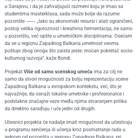
u Sarajevu, i da je zahvaljujući razmeni koju je imao sa
studentima masterklasa, sada može bolje da razume
pozorište
⸺
„
Iako su ekonomski resursi i alati ograničeni,
postoji velika rigoroznost i kreativna fermentacija, ne samo
u pozorištu, već opšte u umetničkim disciplinama. Osećam
da se u regionu Zapadnog Balkana umetnost veoma
poštuje zbog onoga što zaista jeste: moćan pokretač socio-
kulturnog razvoja
“
, kaže Bondi.
Projekat
Više od samo scenskog umeća
ima za cilj ne
samo da stvori mogućnosti za bolju reprezentaciju scene
Zapadnog Balkana u evropskom kontekstu, već, što je
najvažnije, da osnaži lokalne umetnike i profesionalce i
podstakne značajne veze među njima stvaranjem prilika
da direktno sarađuju i uče jedni od drugih.
Učesnici projekta će nadalje imati mogućnost da učestvuju
u programu senčenja ili učenja kroz posmatranje rada u
jednom od pozorišta u regionu Zapadnog Balkana, pri