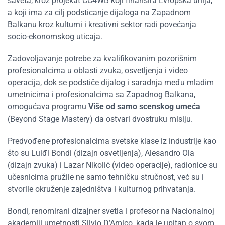
saveta, kroz projekat CC4WB koji finansira Evropska unija,
a koji ima za cilj podsticanje dijaloga na Zapadnom
Balkanu kroz kulturni i kreativni sektor radi povećanja
socio-ekonomskog uticaja.
Zadovoljavanje potrebe za kvalifikovanim pozorišnim
profesionalcima u oblasti zvuka, osvetljenja i video
operacija, dok se podstiče dijalog i saradnja među mladim
umetnicima i profesionalcima sa Zapadnog Balkana,
omogućava programu
Više od samo scenskog umeća
(Beyond Stage Mastery) da ostvari dvostruku misiju.
Predvođene profesionalcima svetske klase iz industrije kao
što su Luiđi Bondi (dizajn osvetljenja), Alesandro Ola
(dizajn zvuka) i Lazar Nikolić (video operacije), radionice su
učesnicima pružile ne samo tehničku stručnost, već su i
stvorile okruženje zajedništva i kulturnog prihvatanja.
Bondi, renomirani dizajner svetla i profesor na Nacionalnoj
akademiji umetnosti Silvio D’Amico, kada je upitan o svom