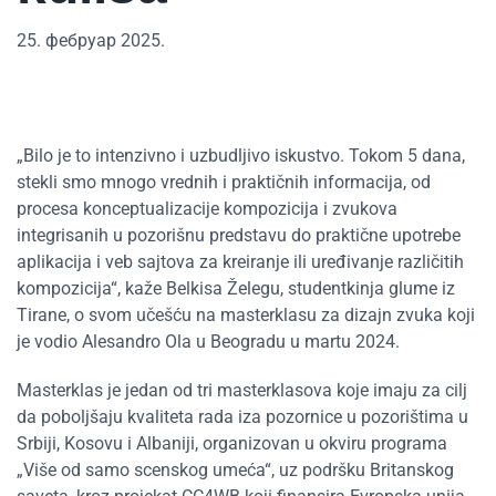
25. фебруар 2025.
„
Bilo je to intenzivno i uzbudljivo iskustvo. Tokom 5 dana,
stekli smo mnogo vrednih i praktičnih informacija, od
procesa konceptualizacije kompozicija i zvukova
integrisanih u pozorišnu predstavu do praktične upotrebe
aplikacija i veb sajtova za kreiranje ili uređivanje različitih
kompozicija“, kaže Belkisa Želegu, studentkinja glume iz
Tirane, o svom učešću na masterklasu za dizajn zvuka koji
je vodio Alesandro Ola u Beogradu u martu 2024.
Masterklas je jedan od tri masterklasova koje imaju za cilj
da poboljšaju kvaliteta rada iza pozornice u pozorištima u
Srbiji, Kosovu i Albaniji, organizovan u okviru programa
„
Više od samo scenskog umeća“, uz podršku Britanskog