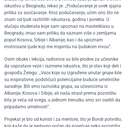
iskustvu u Beogradu, rekao je:
„
Podučavanje je uvek sjajna
prilika za suočavanje. Kroz podučavanje, učim ono što ne
znam od ljudi različitih iskustava, godina i porekla. U
slučaju studenata koje sam upoznao na masterklasu u
Beogradu, imao sam priliku da saznam više o zemljama
poput Kosova, Srbije i Albanije, kao i da upoznam
motivisane ljude koji me inspirišu na ljudskom nivou”
.
Osim obuke i lekcija, radionice su bile plodne za učesnike
da uspostave veze i razmene iskustva, što je stav koji deli i
gospođa Želegu:
„
Veze koje su izgrađene unutar grupe bile
su inspirativne, podstičući potencijalne buduće umetničke
saradnje. Bili smo raznolika grupa, sa učesnicima iz
Albanije, Kosova i Srbije, ali naša strast prema pozorištu
bila je veća od svega, u jednom trenutku smo svi osetili da
pripadamo umetnosti”.
Projekat je bio od koristi i za mentore, što je Bondi potvrdio,
koji kaže da je nedavno počeo da posećuje neka pozorišta