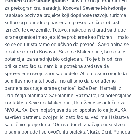
Partneri s one strane granice
Istovremeno je Program EU
za prekograničnu saradnju Kosova i Severne Makedonije
raspisao poziv za projekte koji doprinose razvoju turizma i
kulturnog i prirodnog nasleđa u prekograničnoj oblasti
između te dve zemlje. Tetovo, makedonski grad sa druge
strane granice imao je slične probleme kao Prizren – malo
ko se od turista tamo odlučivao da prenoći. Šar-planina se
prostire između Kosova i Severne Makedonije, tako da je
potencijal za saradnju bio očigledan. “To je bila odlična
prilika zato što su nam bila potrebna sredstva da
sprovedemo svoju zamisao u delo. Ali da bismo mogli da
se prijavimo na taj poziv, morali smo da pronađemo
partnera sa druge strane granice“, kaže Deni Hamelji iz
Udruženja planinara Šar-planine. Razmatrajući potencijalne
kontakte u Severnoj Makedoniji, Udruženje se odlučilo za
NVO ALKA. Deni objašnjava da se ispostavilo da je ALKA
savršen partner u ovoj prilici zato što su već imali iskustva
sa sličnim projektima. “Oni su doneli značajno iskustvo u
pisanju ponude i sprovođenju projekta“, kaže Deni. Ponuda