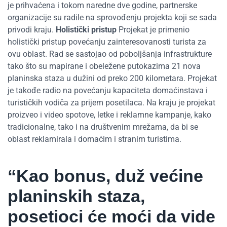
je prihvaćena i tokom naredne dve godine, partnerske
organizacije su radile na sprovođenju projekta koji se sada
privodi kraju.
Holistički pristup
Projekat je primenio
holistički pristup povećanju zainteresovanosti turista za
ovu oblast. Rad se sastojao od poboljšanja infrastrukture
tako što su mapirane i obeležene putokazima 21 nova
planinska staza u dužini od preko 200 kilometara. Projekat
je takođe radio na povećanju kapaciteta domaćinstava i
turističkih vodiča za prijem posetilaca. Na kraju je projekat
proizveo i video spotove, letke i reklamne kampanje, kako
tradicionalne, tako i na društvenim mrežama, da bi se
oblast reklamirala i domaćim i stranim turistima.
“Kao bonus, duž većine
planinskih staza,
posetioci će moći da vide