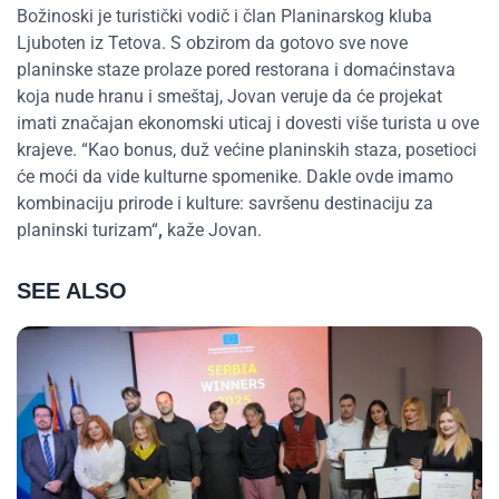
Božinoski je turistički vodič i član Planinarskog kluba
Ljuboten iz Tetova. S obzirom da gotovo sve nove
planinske staze prolaze pored restorana i domaćinstava
koja nude hranu i smeštaj, Jovan veruje da će projekat
imati značajan ekonomski uticaj i dovesti više turista u ove
krajeve. “Kao bonus, duž većine planinskih staza, posetioci
će moći da vide kulturne spomenike. Dakle ovde imamo
kombinaciju prirode i kulture: savršenu destinaciju za
planinski turizam“
,
kaže Jovan.
SEE ALSO