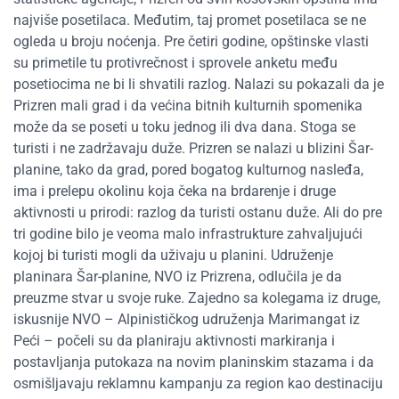
najviše posetilaca. Međutim, taj promet posetilaca se ne
ogleda u broju noćenja. Pre četiri godine, opštinske vlasti
su primetile tu protivrečnost i sprovele anketu među
posetiocima ne bi li shvatili razlog. Nalazi su pokazali da je
Prizren mali grad i da većina bitnih kulturnih spomenika
može da se poseti u toku jednog ili dva dana. Stoga se
turisti i ne zadržavaju duže. Prizren se nalazi u blizini Šar-
planine, tako da grad, pored bogatog kulturnog nasleđa,
ima i prelepu okolinu koja čeka na brdarenje i druge
aktivnosti u prirodi: razlog da turisti ostanu duže. Ali do pre
tri godine bilo je veoma malo infrastrukture zahvaljujući
kojoj bi turisti mogli da uživaju u planini. Udruženje
planinara Šar-planine, NVO iz Prizrena, odlučila je da
preuzme stvar u svoje ruke. Zajedno sa kolegama iz druge,
iskusnije NVO – Alpinističkog udruženja Marimangat iz
Peći – počeli su da planiraju aktivnosti markiranja i
postavljanja putokaza na novim planinskim stazama i da
osmišljavaju reklamnu kampanju za region kao destinaciju