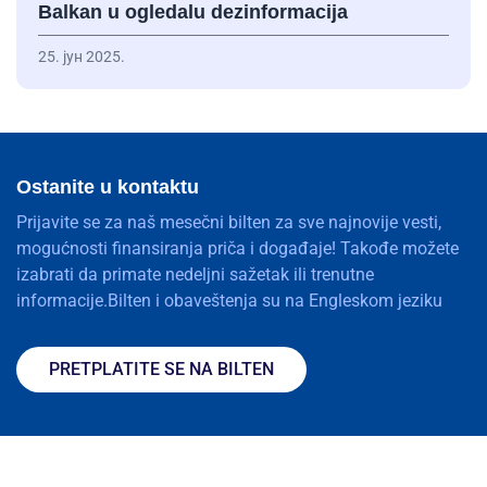
Balkan u ogledalu dezinformacija
25. јун 2025.
Ostanite u kontaktu
Prijavite se za naš mesečni bilten za sve najnovije vesti,
mogućnosti finansiranja priča i događaje! Takođe možete
izabrati da primate nedeljni sažetak ili trenutne
informacije.Bilten i obaveštenja su na Engleskom jeziku
PRETPLATITE SE NA BILTEN