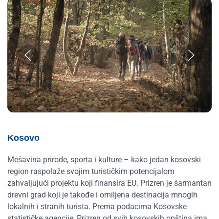
Kosovo
Mešavina prirode, sporta i kulture – kako jedan kosovski
region raspolaže svojim turističkim potencijalom
zahvaljujući projektu koji finansira EU. Prizren je šarmantan
drevni grad koji je takođe i omiljena destinacija mnogih
lokalnih i stranih turista. Prema podacima Kosovske
statističke agencije, Prizren od svih kosovskih opština ima