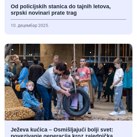
Od policijskih stanica do tajnih letova,
srpski novinari prate trag
10. децембар 2025.
Ježeva kućica – Osmišljajući bolji svet:
povezivanje generacija kroz zajednička…