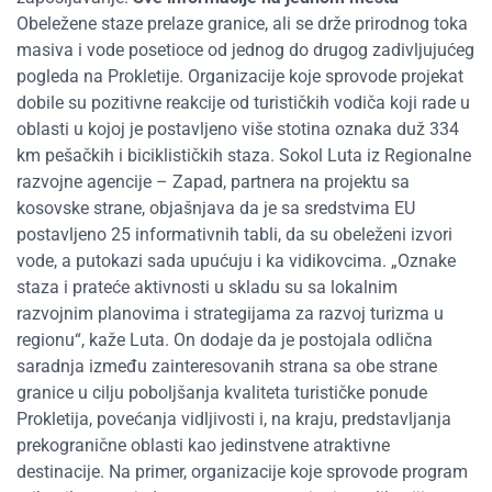
Obeležene staze prelaze granice, ali se drže prirodnog toka
masiva i vode posetioce od jednog do drugog zadivljujućeg
pogleda na Prokletije. Organizacije koje sprovode projekat
dobile su pozitivne reakcije od turističkih vodiča koji rade u
oblasti u kojoj je postavljeno više stotina oznaka duž 334
km pešačkih i biciklističkih staza. Sokol Luta iz Regionalne
razvojne agencije – Zapad, partnera na projektu sa
kosovske strane, objašnjava da je sa sredstvima EU
postavljeno 25 informativnih tabli, da su obeleženi izvori
vode, a putokazi sada upućuju i ka vidikovcima. „Oznake
staza i prateće aktivnosti u skladu su sa lokalnim
razvojnim planovima i strategijama za razvoj turizma u
regionu“, kaže Luta. On dodaje da je postojala odlična
saradnja između zainteresovanih strana sa obe strane
granice u cilju poboljšanja kvaliteta turističke ponude
Prokletija, povećanja vidljivosti i, na kraju, predstavljanja
prekogranične oblasti kao jedinstvene atraktivne
destinacije. Na primer, organizacije koje sprovode program