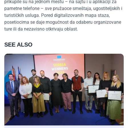
prikupile su na jednom mestu – na sajtu i u aplikaciji za
pametne telefone – sve pružaoce smeštaja, ugostiteljskih i
turističkih usluga. Pored digitalizovanih mapa staza,
posetiocima se daje mogućnost da odaberu organizovane
ture ili da nezavisno otkrivaju oblast.
SEE ALSO