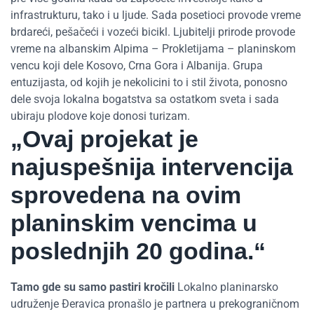
infrastrukturu, tako i u ljude. Sada posetioci provode vreme
brdareći, pešačeći i vozeći bicikl. Ljubitelji prirode provode
vreme na albanskim Alpima – Prokletijama – planinskom
vencu koji dele Kosovo, Crna Gora i Albanija. Grupa
entuzijasta, od kojih je nekolicini to i stil života, ponosno
dele svoja lokalna bogatstva sa ostatkom sveta i sada
ubiraju plodove koje donosi turizam.
„Ovaj projekat je
najuspešnija intervencija
sprovedena na ovim
planinskim vencima u
poslednjih 20 godina.“
Tamo gde su samo pastiri kročili
Lokalno planinarsko
udruženje Đeravica pronašlo je partnera u prekograničnom