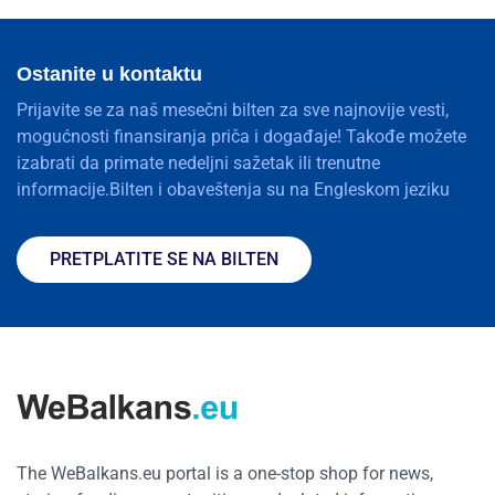
Ostanite u kontaktu
Prijavite se za naš mesečni bilten za sve najnovije vesti,
mogućnosti finansiranja priča i događaje! Takođe možete
izabrati da primate nedeljni sažetak ili trenutne
informacije.Bilten i obaveštenja su na Engleskom jeziku
PRETPLATITE SE NA BILTEN
The WeBalkans.eu portal is a one-stop shop for news,