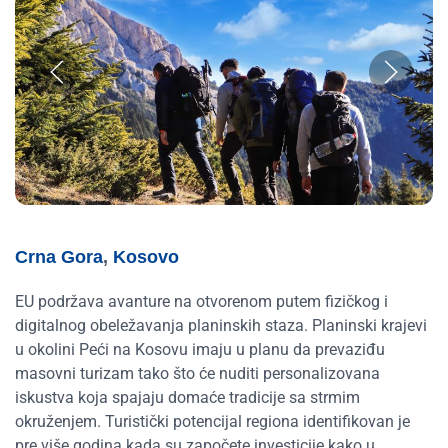
Crna Gora
,
Kosovo
EU podržava avanture na otvorenom putem fizičkog i
digitalnog obeležavanja planinskih staza. Planinski krajevi
u okolini Peći na Kosovu imaju u planu da prevaziđu
masovni turizam tako što će nuditi personalizovana
iskustva koja spajaju domaće tradicije sa strmim
okruženjem. Turistički potencijal regiona identifikovan je
pre više godina kada su započete investicije kako u