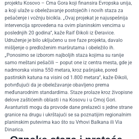
projektu Kosovo – Crna Gora koji finansira Evropska unija,
a koji ulaže u obeležavanje postojećih i novih staza za
pešačenje i vožnju bicikla. „Ovaj projekat je najuspešnija
intervencija sprovedena na ovim planinskim vencima u
poslednjih 20 godina“, kaže Raif Đikoli iz Đeravice.
Udruženje je bilo uključeno u sve faze projekta, davalo
mišljenje o predloženim maršrutama i obeležilo ih.
„Ponosimo se izborom najboljih staza kojima su ranije
samo meštani pešačili – poput one iz centra mesta, gde je
nadmorska visina 550 metara, kroz pašnjake, pored
pastirskih katuna na visini od 1.800 metara“, kaže Đikoli,
potvrđujući da je obeležavanje obavljeno prema
međunarodnim standardima. Staze prolaze kroz živopisne
delove zaštićenih oblasti i na Kosovu i u Crnoj Gori.
Avanturisti mogu da provode dane prelazeći s jedne strane
granice na drugu i ukrštajući se sa poznatijim regionalnim
planinskim putevima kao što su Vrhovi Balkana ili Via
Dinarica.