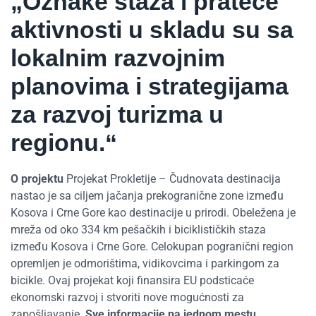
„Oznake
staza i prateće
aktivnosti u skladu su sa
lokalnim razvojnim
planovima i strategijama
za razvoj turizma u
regionu.“
O projektu
Projekat Prokletije – Čudnovata destinacija
nastao je sa ciljem jačanja prekogranične zone između
Kosova i Crne Gore kao destinacije u prirodi. Obeležena je
mreža od oko 334 km pešačkih i biciklističkih staza
između Kosova i Crne Gore. Celokupan pogranični region
opremljen je odmorištima, vidikovcima i parkingom za
bicikle. Ovaj projekat koji finansira EU podsticaće
ekonomski razvoj i stvoriti nove mogućnosti za
zapošljavanje.
Sve informacije na jednom mestu