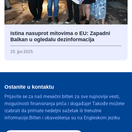
Istina nasuprot mitovima o EU: Zapadni
Balkan u ogledalu dezinformacija
25. јун 2025.
Ostanite u kontaktu
Prijavite se za naš mesečni bilten za sve najnovije vesti,
mogućnosti finansiranja priča i događaje! Takođe možete
izabrati da primate nedeljni sažetak ili trenutne
informacije.Bilten i obaveštenja su na Engleskom jeziku