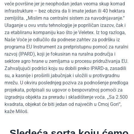
veće površine jer je neophodan jedan veoma skup komad
infrastrukture – bez obzira da li imate jedan ili 40 hektara
zemljišta. „Mislim na centralni sistem za navodnjavanje.“
Ulaganje u ovu vrstu tehnologije je popriličan izazov, čak i
za etabliranu kompaniju kao što je Veletex. Iz tog razloga,
Naše Voće je odlučilo da podnese zahtev za podršku iz
programa EU Instrument za pretpristupnu pomoć za ruralni
razvoj (IPARD), koji je fokusiran na ruralna područja i
sektore agro hrane u zemljama u procesu pridruživanja EU.
Zahvaljujući podršci koju su dobili preko IPARD-a, zasadili
su, a kasnije i proširili jabučnjak i uložili u protivgradnu
mrežu. U okviru poslednjeg poziva za podnošenje predloga
projekata, potpisali su ugovor o bespovratnoj pomoći za
izgradnju objekta za preradu i skladištenje voća. „Sa 2.500
kvadrata, objekat će biti jedan od najvećih u Crnoj Gori“,
kaže Miloš.
„Sledeća sorta koju ćemo