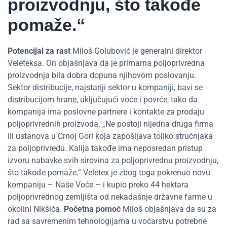
proizvodnju, što takođe
pomaže.“
Potencijal za rast
Miloš Golubović je generalni direktor
Veleteksa. On objašnjava da je primarna poljoprivredna
proizvodnja bila dobra dopuna njihovom poslovanju.
Sektor distribucije, najstariji sektor u kompaniji, bavi se
distribucijom hrane, uključujući voće i povrće, tako da
kompanija ima poslovne partnere i kontakte za prodaju
poljoprivrednih proizvoda. „Ne postoji nijedna druga firma
ili ustanova u Crnoj Gori koja zapošljava toliko stručnjaka
za poljoprivredu. Kalija takođe ima neposredan pristup
izvoru nabavke svih sirovina za poljoprivrednu proizvodnju,
što takođe pomaže.“ Veletex je zbog toga pokrenuo novu
kompaniju – Naše Voće – i kupio preko 44 hektara
poljoprivrednog zemljišta od nekadašnje državne farme u
okolini Nikšića.
Početna pomoć
Miloš objašnjava da su za
rad sa savremenim tehnologijama u voćarstvu potrebne