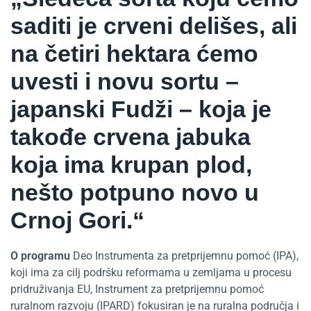
saditi je crveni delišes, ali
na četiri hektara ćemo
uvesti i novu sortu –
japanski Fudži – koja je
takođe crvena jabuka
koja ima krupan plod,
nešto potpuno novo u
Crnoj Gori.“
O programu
Deo Instrumenta za pretprijemnu pomoć (IPA),
koji ima za cilj podršku reformama u zemljama u procesu
pridruživanja EU, Instrument za pretprijemnu pomoć
ruralnom razvoju (IPARD) fokusiran je na ruralna područja i