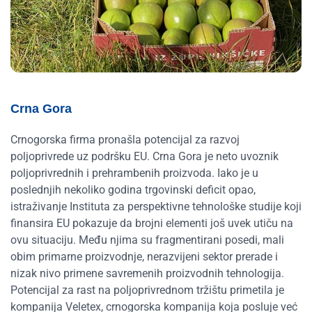
Crna Gora
Crnogorska firma pronašla potencijal za razvoj
poljoprivrede uz podršku EU. Crna Gora je neto uvoznik
poljoprivrednih i prehrambenih proizvoda. Iako je u
poslednjih nekoliko godina trgovinski deficit opao,
istraživanje Instituta za perspektivne tehnološke studije koji
finansira EU pokazuje da brojni elementi još uvek utiču na
ovu situaciju. Među njima su fragmentirani posedi, mali
obim primarne proizvodnje, nerazvijeni sektor prerade i
nizak nivo primene savremenih proizvodnih tehnologija.
Potencijal za rast na poljoprivrednom tržištu primetila je
kompanija Veletex, crnogorska kompanija koja posluje već