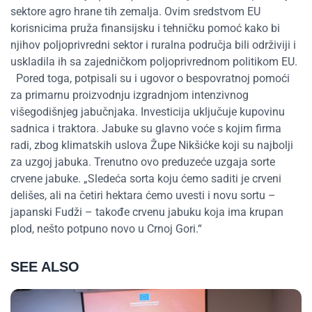
sektore agro hrane tih zemalja. Ovim sredstvom EU
korisnicima pruža finansijsku i tehničku pomoć kako bi
njihov poljoprivredni sektor i ruralna područja bili održiviji i
uskladila ih sa zajedničkom poljoprivrednom politikom EU.
Pored toga, potpisali su i ugovor o bespovratnoj pomoći
za primarnu proizvodnju izgradnjom intenzivnog
višegodišnjeg jabučnjaka. Investicija uključuje kupovinu
sadnica i traktora. Jabuke su glavno voće s kojim firma
radi, zbog klimatskih uslova Župe Nikšićke koji su najbolji
za uzgoj jabuka. Trenutno ovo preduzeće uzgaja sorte
crvene jabuke. „Sledeća sorta koju ćemo saditi je crveni
delišes, ali na četiri hektara ćemo uvesti i novu sortu –
japanski Fudži – takođe crvenu jabuku koja ima krupan
plod, nešto potpuno novo u Crnoj Gori.“
SEE ALSO