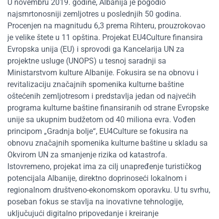
U novembru 2019. godine, Albanija je pogodio
najsmrtonosniji zemljotres u poslednjih 50 godina.
Procenjen na magnitudu 6,3 prema Rihteru, prouzrokovao
je velike štete u 11 opština. Projekat EU4Culture finansira
Evropska unija (EU) i sprovodi ga Kancelarija UN za
projektne usluge (UNOPS) u tesnoj saradnji sa
Ministarstvom kulture Albanije. Fokusira se na obnovu i
revitalizaciju značajnih spomenika kulturne baštine
oštećenih zemljotresom i predstavlja jedan od najvećih
programa kulturne baštine finansiranih od strane Evropske
unije sa ukupnim budžetom od 40 miliona evra. Vođen
principom „Gradnja bolje“, EU4Culture se fokusira na
obnovu značajnih spomenika kulturne baštine u skladu sa
Okvirom UN za smanjenje rizika od katastrofa.
Istovremeno, projekat ima za cilj unapređenje turističkog
potencijala Albanije, direktno doprinoseći lokalnom i
regionalnom društveno-ekonomskom oporavku. U tu svrhu,
poseban fokus se stavlja na inovativne tehnologije,
uključujući digitalno pripovedanje i kreiranje