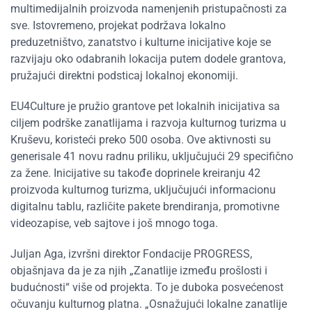
multimedijalnih proizvoda namenjenih pristupačnosti za
sve. Istovremeno, projekat podržava lokalno
preduzetništvo, zanatstvo i kulturne inicijative koje se
razvijaju oko odabranih lokacija putem dodele grantova,
pružajući direktni podsticaj lokalnoj ekonomiji.
EU4Culture je pružio grantove pet lokalnih inicijativa sa
ciljem podrške zanatlijama i razvoja kulturnog turizma u
Kruševu, koristeći preko 500 osoba. Ove aktivnosti su
generisale 41 novu radnu priliku, uključujući 29 specifično
za žene. Inicijative su takođe doprinele kreiranju 42
proizvoda kulturnog turizma, uključujući informacionu
digitalnu tablu, različite pakete brendiranja, promotivne
videozapise, veb sajtove i još mnogo toga.
Juljan Aga, izvršni direktor Fondacije PROGRESS,
objašnjava da je za njih „Zanatlije između prošlosti i
budućnosti“ više od projekta. To je duboka posvećenost
očuvanju kulturnog platna. „Osnažujući lokalne zanatlije