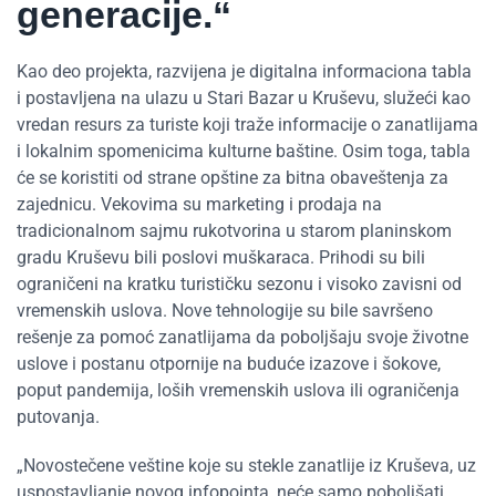
generacije.“
Kao deo projekta, razvijena je digitalna informaciona tabla
i postavljena na ulazu u Stari Bazar u Kruševu, služeći kao
vredan resurs za turiste koji traže informacije o zanatlijama
i lokalnim spomenicima kulturne baštine. Osim toga, tabla
će se koristiti od strane opštine za bitna obaveštenja za
zajednicu. Vekovima su marketing i prodaja na
tradicionalnom sajmu rukotvorina u starom planinskom
gradu Kruševu bili poslovi muškaraca. Prihodi su bili
ograničeni na kratku turističku sezonu i visoko zavisni od
vremenskih uslova. Nove tehnologije su bile savršeno
rešenje za pomoć zanatlijama da poboljšaju svoje životne
uslove i postanu otpornije na buduće izazove i šokove,
poput pandemija, loših vremenskih uslova ili ograničenja
putovanja.
„Novostečene veštine koje su stekle zanatlije iz Kruševa, uz
uspostavljanje novog infopointa, neće samo poboljšati