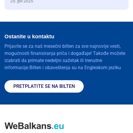
25. јун 2025.
Ostanite u kontaktu
Prijavite se za naš mesečni bilten za sve najnovije vesti,
mogućnosti finansiranja priča i događaje! Takođe možete
izabrati da primate nedeljni sažetak ili trenutne
informacije.Bilten i obaveštenja su na Engleskom jeziku
PRETPLATITE SE NA BILTEN