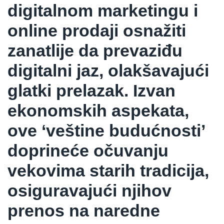
digitalnom marketingu i
online prodaji osnažiti
zanatlije da prevaziđu
digitalni jaz, olakšavajući
glatki prelazak. Izvan
ekonomskih aspekata,
ove ‘veštine budućnosti’
doprineće očuvanju
vekovima starih tradicija,
osiguravajući njihov
prenos na naredne