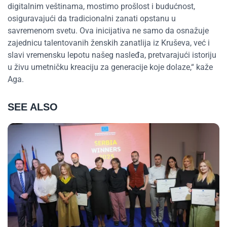
digitalnim veštinama, mostimo prošlost i budućnost,
osiguravajući da tradicionalni zanati opstanu u
savremenom svetu. Ova inicijativa ne samo da osnažuje
zajednicu talentovanih ženskih zanatlija iz Kruševa, već i
slavi vremensku lepotu našeg nasleđa, pretvarajući istoriju
u živu umetničku kreaciju za generacije koje dolaze,“ kaže
Aga.
SEE ALSO