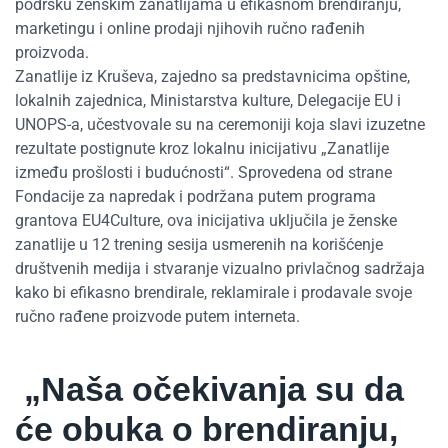
podršku ženskim zanatlijama u efikasnom brendiranju,
marketingu i online prodaji njihovih ručno rađenih
proizvoda.
Zanatlije iz Kruševa, zajedno sa predstavnicima opštine,
lokalnih zajednica, Ministarstva kulture, Delegacije EU i
UNOPS-a, učestvovale su na ceremoniji koja slavi izuzetne
rezultate postignute kroz lokalnu inicijativu „Zanatlije
između prošlosti i budućnosti“. Sprovedena od strane
Fondacije za napredak i podržana putem programa
grantova EU4Culture, ova inicijativa uključila je ženske
zanatlije u 12 trening sesija usmerenih na korišćenje
društvenih medija i stvaranje vizualno privlačnog sadržaja
kako bi efikasno brendirale, reklamirale i prodavale svoje
ručno rađene proizvode putem interneta.
„Naša očekivanja su da
će obuka o brendiranju,