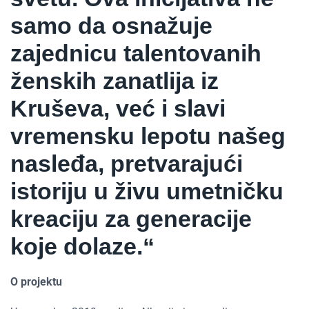
samo da osnažuje
zajednicu talentovanih
ženskih zanatlija iz
Kruševa, već i slavi
vremensku lepotu našeg
nasleđa, pretvarajući
istoriju u živu umetničku
kreaciju za generacije
koje dolaze.“
O projektu