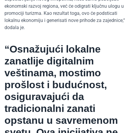
ekonomski razvoj regiona, već će odigrati ključnu ulogu u
promociji turizma. Kao rezultat toga, ovo će podsticati
lokalnu ekonomiju i generisati nove prihode za zajednice,“
dodala je.
“Osnažujući lokalne
zanatlije digitalnim
veštinama, mostimo
prošlost i budućnost,
osiguravajući da
tradicionalni zanati
opstanu u savremenom
svetu. Ova inicijativa ne