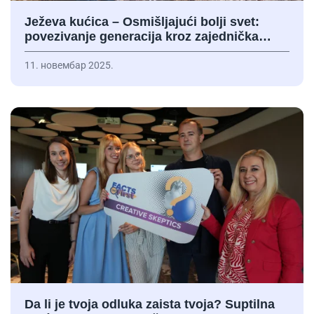
Ježeva kućica – Osmišljajući bolji svet:
povezivanje generacija kroz zajednička…
11. новембар 2025.
Da li je tvoja odluka zaista tvoja? Suptilna