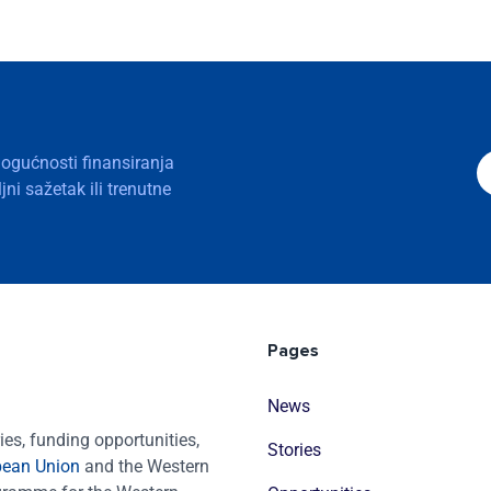
mogućnosti finansiranja
ni sažetak ili trenutne
Pages
News
es, funding opportunities,
Stories
pean Union
and the Western