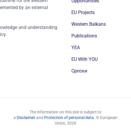
ogramme for the Western
Opportunities
emented by an external
EU Projects
Western Balkans
nowledge and understanding
icy.
Publications
YEA
EU With YOU
Cрпски
The information on this site is subject to
a
Disclaimer
and
Protection of personal data
. © European
Union,
2026