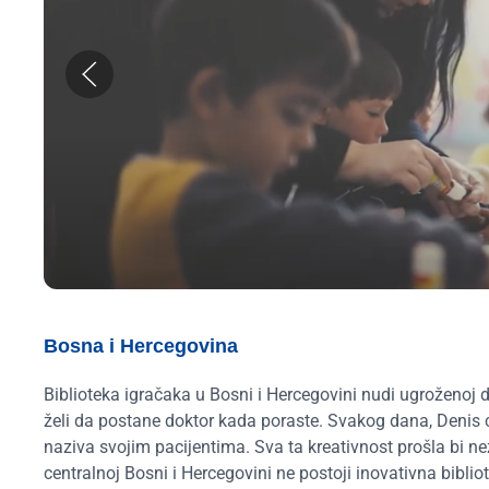
Bosna i Hercegovina
Biblioteka igračaka u Bosni i Hercegovini nudi ugroženoj de
želi da postane doktor kada poraste. Svakog dana, Denis 
naziva svojim pacijentima. Sva ta kreativnost prošla b
centralnoj Bosni i Hercegovini ne postoji inovativna biblio