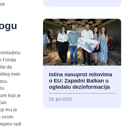
ce.
mogu
 omladinu
 i Fonda
šte da
likoj meri
Istina nasuprot mitovima
o EU: Zapadni Balkan u
ecu.
ogledalu dezinformacija
lo
kom koji je
25. јун 2025.
ičan
ji mu je
 u svom
enjeno radi