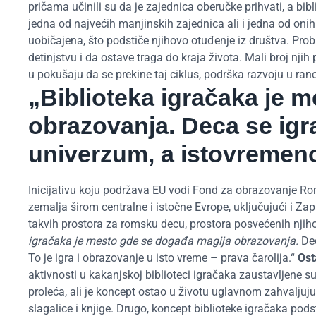
pričama učinili su da je zajednica oberučke prihvati, a bi
jedna od najvećih manjinskih zajednica ali i jedna od oni
uobičajena, što podstiče njihovo otuđenje iz društva. P
detinjstvu i da ostave traga do kraja života. Mali broj n
u pokušaju da se prekine taj ciklus, podrška razvoju u ran
„Biblioteka igračaka je 
obrazovanja. Deca se igra
univerzum, a istovremeno
Inicijativu koju podržava EU vodi Fond za obrazovanje Rom
zemalja širom centralne i istočne Evrope, uključujući i Za
takvih prostora za romsku decu, prostora posvećenih njih
igračaka je mesto gde se događa magija obrazovanja.
Dec
To je igra i obrazovanje u isto vreme – prava čarolija.“
Ost
aktivnosti u kakanjskoj biblioteci igračaka zaustavljene
proleća, ali je koncept ostao u životu uglavnom zahvaljuju
slagalice i knjige. Drugo, koncept biblioteke igračaka po