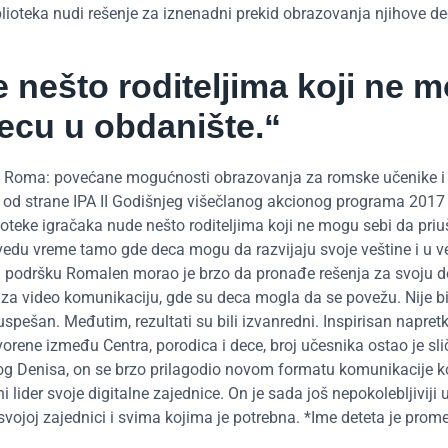
biblioteka nudi rešenje za iznenadni prekid obrazovanja njihove de
e nešto roditeljima koji ne 
decu u obdanište.“
je Roma: povećane mogućnosti obrazovanja za romske učenike i
 od strane IPA II Godišnjeg višečlanog akcionog programa 2017
ioteke igračaka nude nešto roditeljima koji ne mogu sebi da priu
vedu vreme tamo gde deca mogu da razvijaju svoje veštine i u ve
za podršku Romalen morao je brzo da pronađe rešenja za svoju d
e za video komunikaciju, gde su deca mogla da se povežu. Nije bi
 uspešan. Međutim, rezultati su bili izvanredni. Inspirisan napret
orene između Centra, porodica i dece, broj učesnika ostao je sl
log Denisa, on se brzo prilagodio novom formatu komunikacije ko
 lider svoje digitalne zajednice. On je sada još nepokolebljiviji
vojoj zajednici i svima kojima je potrebna. *Ime deteta je prom