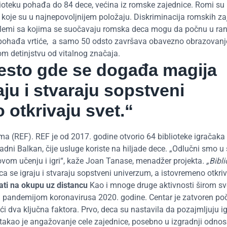
blioteku pohađa do 84 dece, većina iz romske zajednice. Romi su 
h koje su u najnepovoljnijem položaju. Diskriminacija romskih za
roblemi sa kojima se suočavaju romska deca mogu da počnu u r
jih pohađa vrtiće, a samo 50 odsto završava obavezno obrazovanje
om detinjstvu od vitalnog značaja.
mesto gde se događa magija
ju i stvaraju sopstveni
 otkrivaju svet.“
a (REF). REF je od 2017. godine otvorio 64 biblioteke igračaka
padni Balkan, čije usluge koriste na hiljade dece. „Odlučni smo u
ovom učenju i igri“, kaže Joan Tanase, menadžer projekta
. „Bibl
a se igraju i stvaraju sopstveni univerzum, a istovremeno otkriv
ati na okupu uz distancu
Kao i mnoge druge aktivnosti širom sv
 su pandemijom koronavirusa 2020. godine. Centar je zatvoren p
ći dva ključna faktora. Prvo, deca su nastavila da pozajmljuju i
dstakao je angažovanje cele zajednice, posebno u izgradnji odn