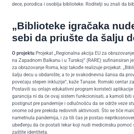
dece, porodica i osoblja biblioteke. Roditelji su znali da 
„Biblioteke igračaka nud
sebi da priušte da šalju 
O projektu
Projekat „Regionalna akcija EU za obrazovan
na Zapadnom Balkanu i u Turskoj“ (RARE) sufinansiran je
za obrazovanje Roma, koji takođe realizuje projekat. „Bibl
šalju decu u obdanište, a to je svakodnevna šansa da pro
povećaju stepen inkluzije“, kaže Tanase. Romski centar 
Postavili su onlajn edukativni program koristeći aplikacij
garancija ni da će ovaj sistem funkcionisati, a kamoli biti
postignut pre pandemije i odlučnošću da se održe veze stv
onome od pre prekida redovnih aktivnosti. Što se tiče ma
nametnula pandemija, i za tili čas je postao neprikosnoveni
ubeđenju da će postati lekar koji nudi medicinsku pomoć s
zaštite identiteta.