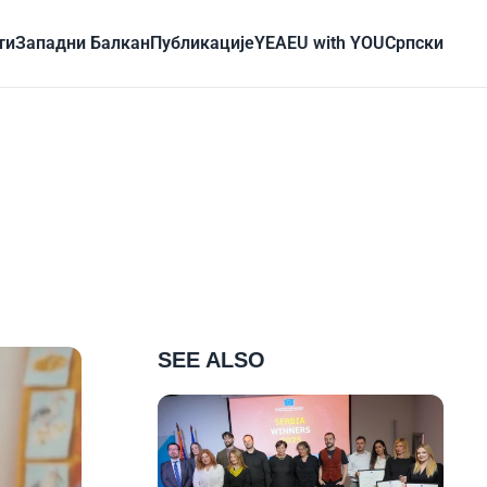
ти
Западни Балкан
Публикације
YEA
EU with YOU
Cрпски
SEE ALSO