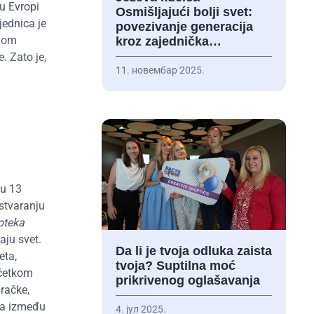
u Evropi
Osmišljajući bolji svet:
jednica je
povezivanje generacija
anom
kroz zajednička…
. Zato je,
11. новембар 2025.
 u 13
 stvaranju
ioteka
aju svet.
Da li je tvoja odluka zaista
eta,
tvoja? Suptilna moć
očetkom
prikrivenog oglašavanja
gračke,
osa između
4. јул 2025.