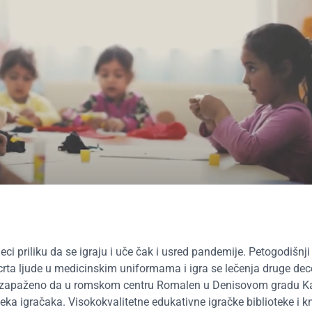
ci priliku da se igraju i uče čak i usred pandemije. Petogodišnji
crta ljude u medicinskim uniformama i igra se lečenja druge dec
i nezapaženo da u romskom centru Romalen u Denisovom gradu K
teka igračaka. Visokokvalitetne edukativne igračke biblioteke i k