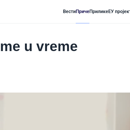
Вести
Приче
Прилике
ЕУ пројек
ome u vreme