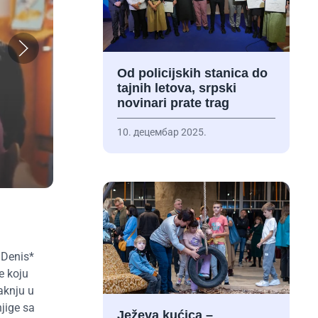
Od policijskih stanica do
tajnih letova, srpski
novinari prate trag
10. децембар 2025.
 Denis*
e koju
aknju u
njige sa
Ježeva kućica –