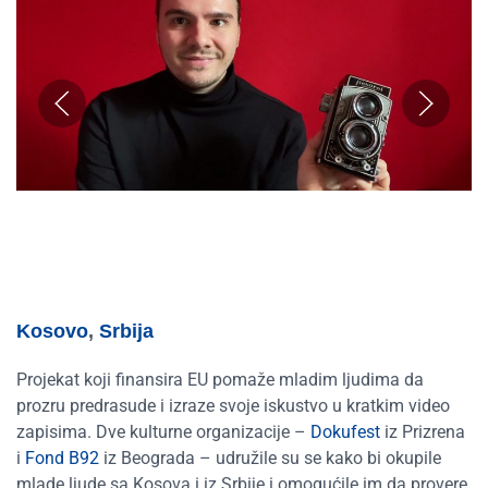
Kosovo
,
Srbija
Projekat koji finansira EU pomaže mladim ljudima da
prozru predrasude i izraze svoje iskustvo u kratkim video
zapisima. Dve kulturne organizacije –
Dokufest
iz Prizrena
i
Fond B92
iz Beograda – udružile su se kako bi okupile
mlade ljude sa Kosova i iz Srbije i omogućile im da provere