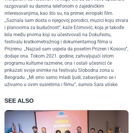
razgovarali su danima telefonom o zajedničkim
interesovanjima, kao što su, na primer, evropski film.
„Saznala sam dosta o njegovoj porodici, muzici koju stvara
i planovima za budućnost“, kaže Ećimović, koja je takođe
bila među prvima koji su učestvovali na Dokufestu,
festivalu kratkometražnog i dokumentarnog filma u
Prizrenu. „Najzad sam uspela da posetim Prizren i Kosovo”,
dodaje ona. Tokom 2021. godine, zahvaljujući istom
programu kulturne razmene, ona i ostali učesnici će
prikazati svoje snimke na festivalu Slobodna zona u
Beogradu. „Mi smo samo mladi ljudi, zabavljamo se i
uživamo u ovim susretima i filmu“, sumira Sara utiske.
SEE ALSO