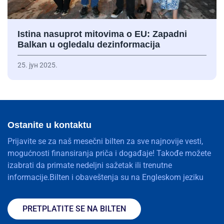
Istina nasuprot mitovima o EU: Zapadni
Balkan u ogledalu dezinformacija
25. јун 2025.
Ostanite u kontaktu
Prijavite se za naš mesečni bilten za sve najnovije vesti,
mogućnosti finansiranja priča i događaje! Takođe možete
izabrati da primate nedeljni sažetak ili trenutne
informacije.Bilten i obaveštenja su na Engleskom jeziku
PRETPLATITE SE NA BILTEN