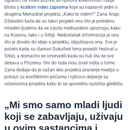
ograniči na video pozive, ali njihova kreativnost i dalje
blista u
kratkim video zapisima
koje su napravili jedni o
drugima Menadžer projekta „Kako te vidim?“ Zana Arapi
Dželadini kaže da su takvi projekti ono što je potrebno
mladim ljudima da se zaista međusobno upoznaju, kako
na Kosovu, tako i u Srbiji. Nedostatak informacija je ono
što je dovelo do ideje o projektu, objašnjava ona. Sve je
počelo kada su članovi Dokufest tima posetili festival u
Srbiji, a domaćini se iznenadili kada su čuli šta se sve
dešava u Prizrenu. Oni do tada nisu znali ništa o tome.
Zana dodaje da je važan deo projekta praćenje medija u
potrazi za konfliktnim pričama i njihovo deljenje sa
učesnicima projekta kako bi se uporedila različita gledišta.
„Mi smo samo mladi ljudi
koji se zabavljaju, uživaju
u ovim sastancima i