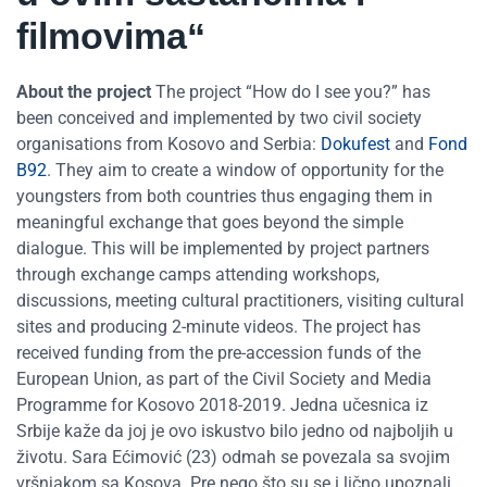
filmovima“
About the project
The project “How do I see you?” has
been conceived and implemented by two civil society
organisations from Kosovo and Serbia:
Dokufest
and
Fond
B92
. They aim to create a window of opportunity for the
youngsters from both countries thus engaging them in
meaningful exchange that goes beyond the simple
dialogue. This will be implemented by project partners
through exchange camps attending workshops,
discussions, meeting cultural practitioners, visiting cultural
sites and producing 2-minute videos. The project has
received funding from the pre-accession funds of the
European Union, as part of the Civil Society and Media
Programme for Kosovo 2018-2019. Jedna učesnica iz
Srbije kaže da joj je ovo iskustvo bilo jedno od najboljih u
životu. Sara Ećimović (23) odmah se povezala sa svojim
vršnjakom sa Kosova. Pre nego što su se i lično upoznali,