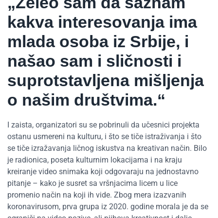
„Želeo sam da saznam
kakva interesovanja ima
mlada osoba iz Srbije, i
našao sam i sličnosti i
suprotstavljena mišljenja
o našim društvima.“
I zaista, organizatori su se pobrinuli da učesnici projekta
ostanu usmereni na kulturu, i što se tiče istraživanja i što
se tiče izražavanja ličnog iskustva na kreativan način. Bilo
je radionica, poseta kulturnim lokacijama i na kraju
kreiranje video snimaka koji odgovaraju na jednostavno
pitanje – kako je susret sa vršnjacima licem u lice
promenio način na koji ih vide. Zbog mera izazvanih
koronavirusom, prva grupa iz 2020. godine morala je da se