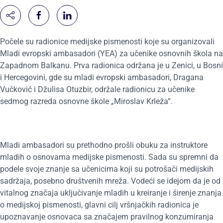
Počele su radionice medijske pismenosti koje su organizovali
Mladi evropski ambasadori (YEA) za učenike osnovnih škola na
Zapadnom Balkanu. Prva radionica održana je u Zenici, u Bosni
i Hercegovini, gde su mladi evropski ambasadori, Dragana
Vučković i Džulisa Otuzbir, održale radionicu za učenike
sedmog razreda osnovne škole „Miroslav Krleža“.
Mladi ambasadori su prethodno prošli obuku za instruktore
mladih o osnovama medijske pismenosti. Sada su spremni da
podele svoje znanje sa učenicima koji su potrošači medijskih
sadržaja, posebno društvenih mreža. Vodeći se idejom da je od
vitalnog značaja uključivanje mladih u kreiranje i širenje znanja
o medijskoj pismenosti, glavni cilj vršnjačkih radionica je
upoznavanje osnovaca sa značajem pravilnog konzumiranja