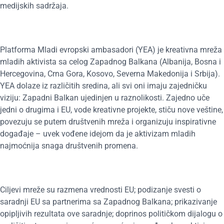
medijskih sadržaja.
Platforma Mladi evropski ambasadori (YEA) je kreativna mreža
mladih aktivista sa celog Zapadnog Balkana (Albanija, Bosna i
Hercegovina, Crna Gora, Kosovo, Severna Makedonija i Srbija).
YEA dolaze iz različitih sredina, ali svi oni imaju zajedničku
viziju: Zapadni Balkan ujedinjen u raznolikosti. Zajedno uče
jedni o drugima i EU, vode kreativne projekte, stiču nove veštine,
povezuju se putem društvenih mreža i organizuju inspirativne
događaje – uvek vođene idejom da je aktivizam mladih
najmoćnija snaga društvenih promena.
Ciljevi mreže su razmena vrednosti EU; podizanje svesti o
saradnji EU sa partnerima sa Zapadnog Balkana; prikazivanje
opipljivih rezultata ove saradnje; doprinos političkom dijalogu o