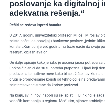
poslovanje ka digitalnoj i
adekvatna rešenja.“
Rešiti se redova ispred banaka
U 2017. godini, univerzitetski profesori Miloš i Miroslav pi
zaista početi da obavljaju bankovne poslove „jednim kliko
koriste. „Kompanije već godinama traže način da svoje pos
rešenja“, objašnjava on.
On dalje opisuje kako je, iako je uočena jasna potreba za
uprkos činjenici da su tu potrebu prepoznali i ljudi koji d
preduzeli alternativne mere kako bi se tržište naviklo na d
drugi je promovisanje koristi od tehnologije na predavanj
zainteresovane strane da koriste proizvod.
Na kraju, svi njihovi napori su se isplatili i Blinking je sa
vodećih kompanija u regionu. Međutim, njihove ambicije se