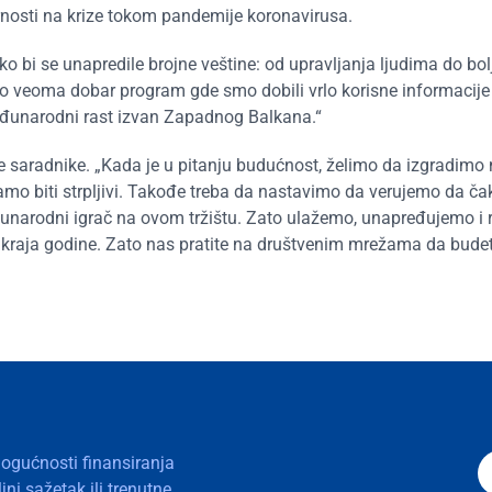
ornosti na krize tokom pandemije koronavirusa.
o bi se unapredile brojne veštine: od upravljanja ljudima do bol
o veoma dobar program gde smo dobili vrlo korisne informacije i
međunarodni rast izvan Zapadnog Balkana.“
ne saradnike. „Kada je u pitanju budućnost, želimo da izgradimo
amo biti strpljivi. Takođe treba da nastavimo da verujemo da čak
narodni igrač na ovom tržištu. Zato ulažemo, unapređujemo i 
o kraja godine. Zato nas pratite na društvenim mrežama da bude
mogućnosti finansiranja
ni sažetak ili trenutne