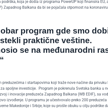
na podrška, koja je došla iz programa PowerUP koji finansira EU, a
) Zapadnog Balkana da bi se pojačala otpornost na koronaviru
obar program gde smo dobi
 stekli praktične veštine.
nosio se na međunarodni ra
“
reduzećima i startapovima koji traže nove načine da privuku kl
 za spoljne investicije. Program je pokrenula Svetska banka u
razvoj i inovacije preduzeća Zapadnog Balkana (WB EDIF), sa v
vo izvođenje. U programu je učestvovalo preko 200 preduzeća 
verne Makedonije i Srbije, koje su prošle obuku u cilju podrške 