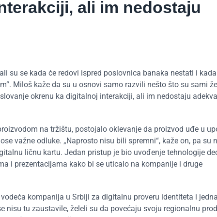
nterakciji, ali im nedostaju
tali su se kada će redovi ispred poslovnica banaka nestati i kada 
m“. Miloš kaže da su u osnovi samo razvili nešto što su sami že
lovanje okrenu ka digitalnoj interakciji, ali im nedostaju adekv
 proizvodom na tržištu, postojalo oklevanje da proizvod uđe u up
onose važne odluke. „Naprosto nisu bili spremni“, kaže on, pa su n
igitalnu ličnu kartu. Jedan pristup je bio uvođenje tehnologije de
ima i prezentacijama kako bi se uticalo na kompanije i druge
da vodeća kompanija u Srbiji za digitalnu proveru identiteta i jedn
 nisu tu zaustavile, želeli su da povećaju svoju regionalnu prod