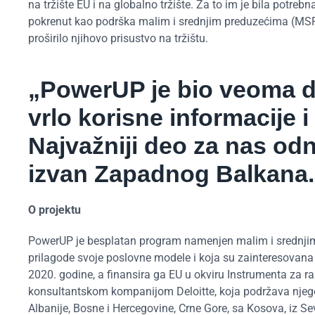
na tržište EU i na globalno tržište. Za to im je bila potreb
pokrenut kao podrška malim i srednjim preduzećima (MSP
proširilo njihovo prisustvo na tržištu.
„PowerUP je bio veoma d
vrlo korisne informacije i
Najvažniji deo za nas od
izvan Zapadnog Balkana.
O projektu
PowerUP je besplatan program namenjen malim i srednjim p
prilagode svoje poslovne modele i koja su zainteresovana
2020. godine, a finansira ga EU u okviru Instrumenta za 
konsultantskom kompanijom Deloitte, koja podržava njego
Albanije, Bosne i Hercegovine, Crne Gore, sa Kosova, iz Se