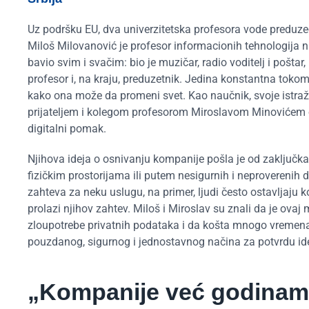
Uz podršku EU, dva univerzitetska profesora vode preduzeće
Miloš Milovanović je profesor informacionih tehnologija n
bavio svim i svačim: bio je muzičar, radio voditelj i poštar
profesor i, na kraju, preduzetnik. Jedina konstantna tokom 
kako ona može da promeni svet. Kao naučnik, svoje istraživ
prijateljem i kolegom profesorom Miroslavom Minovićem 
digitalni pomak.
Njihova ideja o osnivanju kompanije pošla je od zaključk
fizičkim prostorijama ili putem nesigurnih i neproverenih
zahteva za neku uslugu, na primer, ljudi često ostavljaju 
prolazi njihov zahtev. Miloš i Miroslav su znali da je ovaj
zloupotrebe privatnih podataka i da košta mnogo vremena i
pouzdanog, sigurnog i jednostavnog načina za potvrdu ide
„Kompanije već godinama