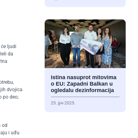
će ljudi
leli da
atna
Istina nasuprot mitovima
otrebu,
o EU: Zapadni Balkan u
jih dvojica
ogledalu dezinformacija
o po deo;
25. јун 2025.
a od
aju i uđu