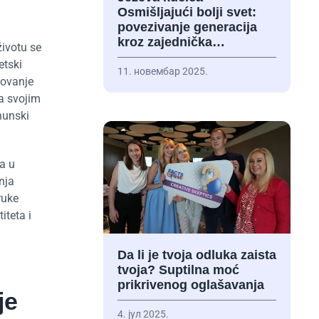
Osmišljajući bolji svet:
povezivanje generacija
kroz zajednička…
životu se
etski
11. новембар 2025.
sovanje
sa svojim
hunski
a u
nja
ruke
iteta i
Da li je tvoja odluka zaista
tvoja? Suptilna moć
prikrivenog oglašavanja
je
4. јул 2025.