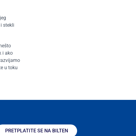
jeg
 stekli
 nešto
 i ako
razvijamo
te u toku
PRETPLATITE SE NA BILTEN