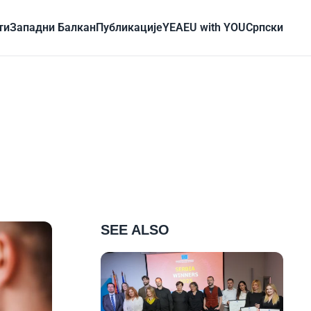
ти
Западни Балкан
Публикације
YEA
EU with YOU
Cрпски
SEE ALSO