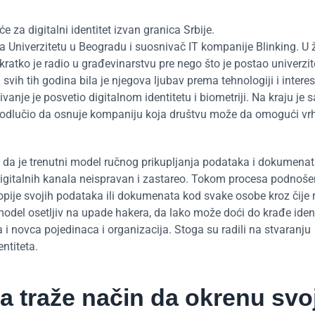
 za digitalni identitet izvan granica Srbije.
a Univerzitetu u Beogradu i suosnivač IT kompanije Blinking. U 
, kratko je radio u građevinarstvu pre nego što je postao univerzit
svih tih godina bila je njegova ljubav prema tehnologiji i intere
anje je posvetio digitalnom identitetu i biometriji. Na kraju je 
odlučio da osnuje kompaniju koja društvu može da omogući vr
a da je trenutni model ručnog prikupljanja podataka i dokumenat
 digitalnih kanala neispravan i zastareo. Tokom procesa podnoše
kopije svojih podataka ili dokumenata kod svake osobe kroz čije 
 model osetljiv na upade hakera, da lako može doći do krađe ident
 novca pojedinaca i organizacija. Stoga su radili na stvaranju
ntiteta.
 traže način da okrenu svo