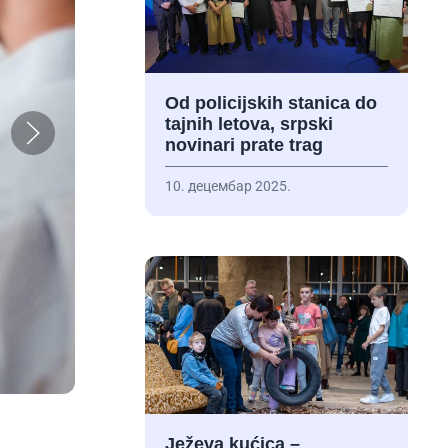
Od policijskih stanica do
tajnih letova, srpski
novinari prate trag
10. децембар 2025.
Ježeva kućica –