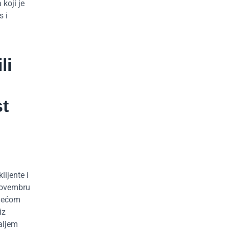
 koji je
s i
li
st
ijente i
 novembru
odećom
iz
daljem