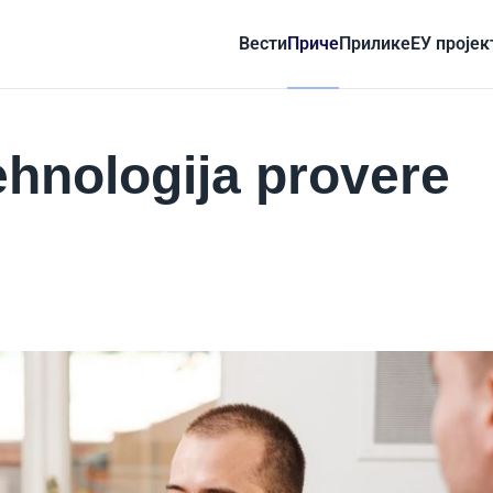
Вести
Приче
Прилике
ЕУ пројек
ehnologija provere
e