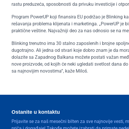
rastu preduzeća, sposobnosti da privuku investicije i otp
Program PowerUP koji finansira EU podržao je Blinking kak
rešavanja problema klijenata i marketinga. „PowerUP je bi
praktične veštine. Najvažniji deo za nas odnosio se na 
Blinking trenutno ima 30 stalno zaposlenih i brojne spolj
dugotrajno. Ali jedna od stvari koje dobro znam je da mor
dolazite sa Zapadnog Balkana možete postati važan među
nove proizvode, od kojih će neki ugledati svetlost dana d
sa najnovijim novostima“, kaže Miloš.
Ostanite u kontaktu
Prijavite se za naš mesečni bilten za sve najnovije vesti, 
priča i događaje! Takođe možete izabrati da primate nedelj