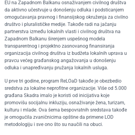
EU na Zapadnom Balkanu osnaživanjem civilnog društva
da aktivno učestvuje u donošenju odluka i podsticanjem
omogućavanja pravnog i finansijskog okruženja za civilno
društvo i pluralističke medije. Takođe radi na jačanju
partnerstva između lokalnih vlasti i civilnog društva na
Zapadnom Balkanu širenjem uspešnog modela
transparentnog i projektno zasnovanog finansiranja
organizacija civilnog društva iz budžeta lokalnih uprava u
pravcu većeg građanskog angažovanja u donošenju
odluka i unapređivanju pružanja lokalnih usluga.
U prve tri godine, program ReLOaD takođe je obezbedio
sredstva za lokalne neprofitne organizacije. Više od 5.000
građana Skadra imalo je koristi od inicijativa koje
promovišu socijalnu inkluziju, osnaživanje žena, turizam,
kulturu i mlade. Ova šema bespovratnih sredstava takođe
je omogućila zvaničnicima opštine da primene LOD
metodologiju i sve ono što su naučili na obuci.