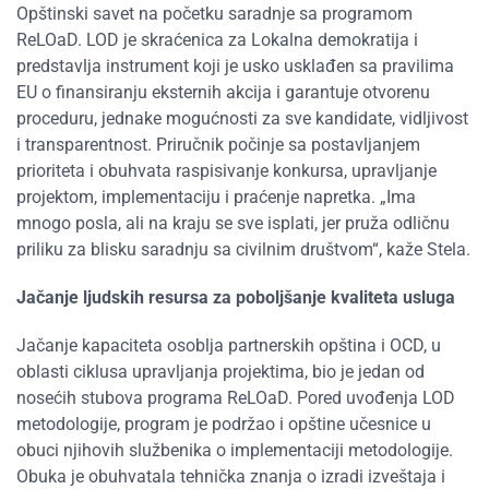
Opštinski savet na početku saradnje sa programom
ReLOaD. LOD je skraćenica za Lokalna demokratija i
predstavlja instrument koji je usko usklađen sa pravilima
EU o finansiranju eksternih akcija i garantuje otvorenu
proceduru, jednake mogućnosti za sve kandidate, vidljivost
i transparentnost. Priručnik počinje sa postavljanjem
prioriteta i obuhvata raspisivanje konkursa, upravljanje
projektom, implementaciju i praćenje napretka. „Ima
mnogo posla, ali na kraju se sve isplati, jer pruža odličnu
priliku za blisku saradnju sa civilnim društvom“, kaže Stela.
Jačanje ljudskih resursa za poboljšanje kvaliteta usluga
Jačanje kapaciteta osoblja partnerskih opština i OCD, u
oblasti ciklusa upravljanja projektima, bio je jedan od
nosećih stubova programa ReLOaD. Pored uvođenja LOD
metodologije, program je podržao i opštine učesnice u
obuci njihovih službenika o implementaciji metodologije.
Obuka je obuhvatala tehnička znanja o izradi izveštaja i