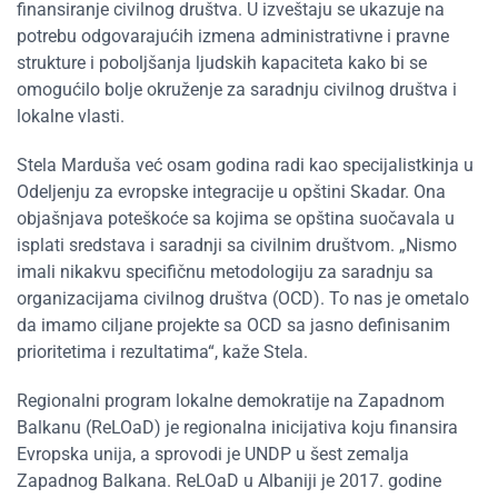
finansiranje civilnog društva. U izveštaju se ukazuje na
potrebu odgovarajućih izmena administrativne i pravne
strukture i poboljšanja ljudskih kapaciteta kako bi se
omogućilo bolje okruženje za saradnju civilnog društva i
lokalne vlasti.
Stela Marduša već osam godina radi kao specijalistkinja u
Odeljenju za evropske integracije u opštini Skadar. Ona
objašnjava poteškoće sa kojima se opština suočavala u
isplati sredstava i saradnji sa civilnim društvom. „Nismo
imali nikakvu specifičnu metodologiju za saradnju sa
organizacijama civilnog društva (OCD). To nas je ometalo
da imamo ciljane projekte sa OCD sa jasno definisanim
prioritetima i rezultatima“, kaže Stela.
Regionalni program lokalne demokratije na Zapadnom
Balkanu (ReLOaD) je regionalna inicijativa koju finansira
Evropska unija, a sprovodi je UNDP u šest zemalja
Zapadnog Balkana. ReLOaD u Albaniji je 2017. godine