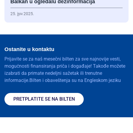
Balkan u ogledalu dezinformacija
25. јун 2025.
Ostanite u kontaktu
Prijavite se za naš mesečni bilten za sve najnovije vesti,
mogućnosti finansiranja priča i događaje! Takođe možete
izabrati da primate nedeljni sažetak ili trenutne
informacije.Bilten i obaveštenja su na Engleskom jeziku
PRETPLATITE SE NA BILTEN