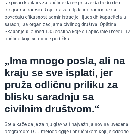
raspisao konkurs za opštine da se prijave da budu deo
programa podrške koji ima za cilj da im pomogne da
povećaju efikasnost administracije i ljudskih kapaciteta u
saradnji sa organizacijama civilnog društva. Opština
Skadar je bila među 35 opština koje su aplicirale i među 12
opština koje su dobile podršku.
„Ima mnogo posla, ali na
kraju se sve isplati, jer
pruža odličnu priliku za
blisku saradnju sa
civilnim društvom.“
Stela kaže da je za nju glavna i najvažnija novina uvedena
programom LOD metodologije i priručnikom koji je odobrio