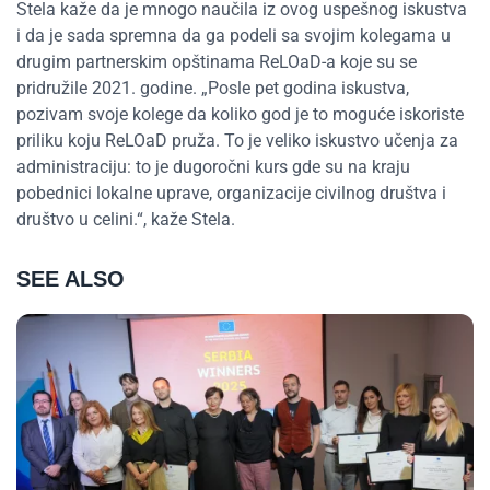
Stela kaže da je mnogo naučila iz ovog uspešnog iskustva
i da je sada spremna da ga podeli sa svojim kolegama u
drugim partnerskim opštinama ReLOaD-a koje su se
pridružile 2021. godine. „Posle pet godina iskustva,
pozivam svoje kolege da koliko god je to moguće iskoriste
priliku koju ReLOaD pruža. To je veliko iskustvo učenja za
administraciju: to je dugoročni kurs gde su na kraju
pobednici lokalne uprave, organizacije civilnog društva i
društvo u celini.“, kaže Stela.
SEE ALSO