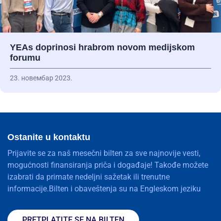
YEAs doprinosi hrabrom novom medijskom
forumu
23. новембар 2023.
Ostanite u kontaktu
Prijavite se za naš mesečni bilten za sve najnovije vesti,
mogućnosti finansiranja priča i događaje! Takođe možete
izabrati da primate nedeljni sažetak ili trenutne
informacije.Bilten i obaveštenja su na Engleskom jeziku
PRETPLATITE SE NA BILTEN