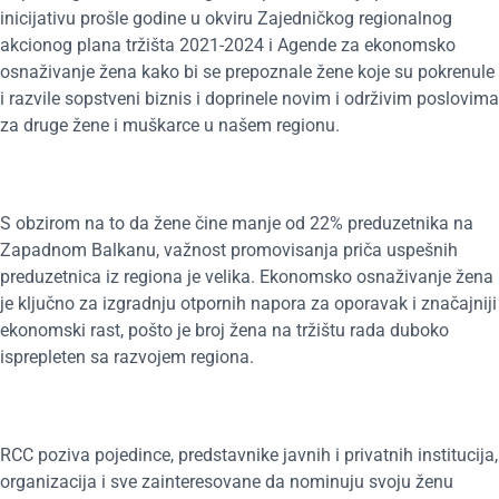
inicijativu prošle godine u okviru Zajedničkog regionalnog
akcionog plana tržišta 2021-2024 i Agende za ekonomsko
osnaživanje žena kako bi se prepoznale žene koje su pokrenule
i razvile sopstveni biznis i doprinele novim i održivim poslovima
za druge žene i muškarce u našem regionu.
S obzirom na to da žene čine manje od 22% preduzetnika na
Zapadnom Balkanu, važnost promovisanja priča uspešnih
preduzetnica iz regiona je velika. Ekonomsko osnaživanje žena
je ključno za izgradnju otpornih napora za oporavak i značajniji
ekonomski rast, pošto je broj žena na tržištu rada duboko
isprepleten sa razvojem regiona.
RCC poziva pojedince, predstavnike javnih i privatnih institucija,
organizacija i sve zainteresovane da nominuju svoju ženu