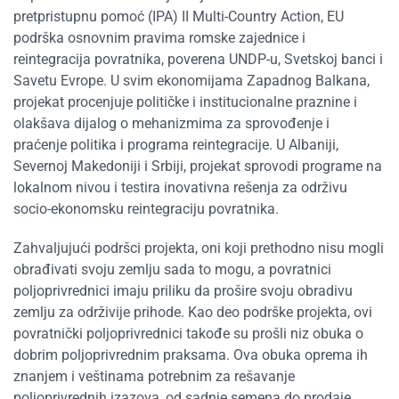
pretpristupnu pomoć (IPA) II Multi-Country Action, EU
podrška osnovnim pravima romske zajednice i
reintegracija povratnika, poverena UNDP-u, Svetskoj banci i
Savetu Evrope. U svim ekonomijama Zapadnog Balkana,
projekat procenjuje političke i institucionalne praznine i
olakšava dijalog o mehanizmima za sprovođenje i
praćenje politika i programa reintegracije. U Albaniji,
Severnoj Makedoniji i Srbiji, projekat sprovodi programe na
lokalnom nivou i testira inovativna rešenja za održivu
socio-ekonomsku reintegraciju povratnika.
Zahvaljujući podršci projekta, oni koji prethodno nisu mogli
obrađivati svoju zemlju sada to mogu, a povratnici
poljoprivrednici imaju priliku da prošire svoju obradivu
zemlju za održivije prihode. Kao deo podrške projekta, ovi
povratnički poljoprivrednici takođe su prošli niz obuka o
dobrim poljoprivrednim praksama. Ova obuka oprema ih
znanjem i veštinama potrebnim za rešavanje
poljoprivrednih izazova, od sadnje semena do prodaje