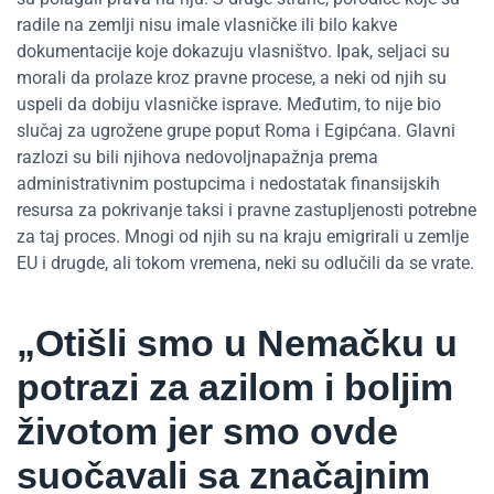
radile na zemlji nisu imale vlasničke ili bilo kakve
dokumentacije koje dokazuju vlasništvo. Ipak, seljaci su
morali da prolaze kroz pravne procese, a neki od njih su
uspeli da dobiju vlasničke isprave. Međutim, to nije bio
slučaj za ugrožene grupe poput Roma i Egipćana. Glavni
razlozi su bili njihova nedovoljnapažnja prema
administrativnim postupcima i nedostatak finansijskih
resursa za pokrivanje taksi i pravne zastupljenosti potrebne
za taj proces. Mnogi od njih su na kraju emigrirali u zemlje
EU i drugde, ali tokom vremena, neki su odlučili da se vrate.
„Otišli smo u Nemačku u
potrazi za azilom i boljim
životom jer smo ovde
suočavali sa značajnim