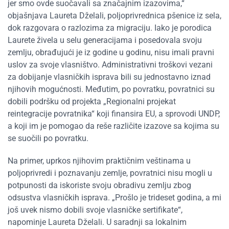
jer smo ovde suočavali sa značajnim izazovima,“
objašnjava Laureta Dželali, poljoprivrednica pšenice iz sela,
dok razgovara o razlozima za migraciju. Iako je porodica
Laurete živela u selu generacijama i posedovala svoju
zemlju, obrađujući je iz godine u godinu, nisu imali pravni
uslov za svoje vlasništvo. Administrativni troškovi vezani
za dobijanje vlasničkih isprava bili su jednostavno iznad
njihovih mogućnosti. Međutim, po povratku, povratnici su
dobili podršku od projekta „Regionalni projekat
reintegracije povratnika“ koji finansira EU, a sprovodi UNDP,
a koji im je pomogao da reše različite izazove sa kojima su
se suočili po povratku.
Na primer, uprkos njihovim praktičnim veštinama u
poljoprivredi i poznavanju zemlje, povratnici nisu mogli u
potpunosti da iskoriste svoju obradivu zemlju zbog
odsustva vlasničkih isprava. „Prošlo je trideset godina, a mi
još uvek nismo dobili svoje vlasničke sertifikate“,
napominje Laureta Dželali. U saradnji sa lokalnim