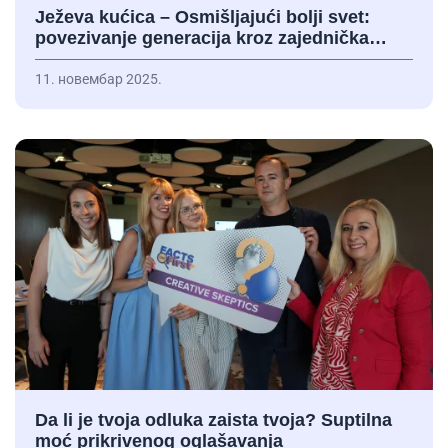
Ježeva kućica – Osmišljajući bolji svet:
povezivanje generacija kroz zajednička…
11. новембар 2025.
Da li je tvoja odluka zaista tvoja? Suptilna
moć prikrivenog oglašavanja