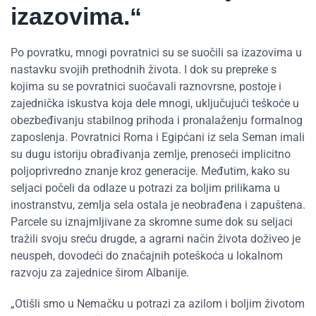
izazovima.“
Po povratku, mnogi povratnici su se suočili sa izazovima u
nastavku svojih prethodnih života. I dok su prepreke s
kojima su se povratnici suočavali raznovrsne, postoje i
zajednička iskustva koja dele mnogi, uključujući teškoće u
obezbeđivanju stabilnog prihoda i pronalaženju formalnog
zaposlenja. Povratnici Roma i Egipćani iz sela Seman imali
su dugu istoriju obrađivanja zemlje, prenoseći implicitno
poljoprivredno znanje kroz generacije. Međutim, kako su
seljaci počeli da odlaze u potrazi za boljim prilikama u
inostranstvu, zemlja sela ostala je neobrađena i zapuštena.
Parcele su iznajmljivane za skromne sume dok su seljaci
tražili svoju sreću drugde, a agrarni način života doživeo je
neuspeh, dovodeći do značajnih poteškoća u lokalnom
razvoju za zajednice širom Albanije.
„Otišli smo u Nemačku u potrazi za azilom i boljim životom