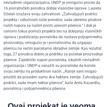
nevladinim organizacijama, UNDP je omogućio proces da
16 povratničkih porodica dobije vlasničke isprave. Laureta
Dželali izražava svoju zahvalnost: „Zahvaljujući podršci
projekta i odlučnosti naše porodice, sada ubiremo plodove
naših napora sa našim prvim usevom pšenice.“ I dok je
osnovni fokus pomoći projekta bio na dobijanju vlasničkih
isprava i podsticanju povratnika da nastave poljoprivrednu
proizvodnju, omogućio je i povratnicima da uzgajaju
pšenicu na većim parcelama obradive zemlje. Kao rezultat
toga, 27 porodica dobilo je podršku za početak proizvodnje
pšenice. Zajednički napori povratnika, lokalnih nevladinih
organizacija i UNDP-a osnažili su povratnike da koriste
svoju zemlju na produktivan način. „Ranije sam mogao
priuštiti da posadim samo dva hektara zemlje. Zahvaljujući
podršci, sada imam hektar pšenice“, kaže Anila Kazanđiu,
povratnica i poljoprivrednica pšenice.
„Ovaj projekat je veoma