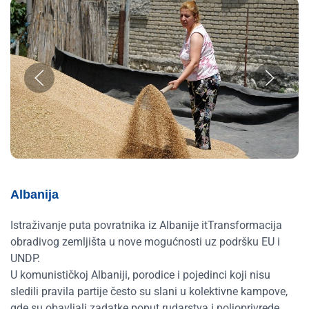
Albanija
Istraživanje puta povratnika iz Albanije itTransformacija
obradivog zemljišta u nove mogućnosti uz podršku EU i
UNDP.
U komunističkoj Albaniji, porodice i pojedinci koji nisu
sledili pravila partije često su slani u kolektivne kampove,
gde su obavljali zadatke poput rudarstva i poljoprivrede.