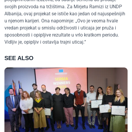
svojih proizvoda na tržištima. Za Mirjetu Ramizi iz UNDP
Albanija, ovaj projekat se ističe kao jedan od najuspešnijih
u njenom karijeri. Ona napominje: „Ovo je veoma hvale
vredan projekat u smislu održivosti i uticaja jer pruža i
sposobnosti i opipljive rezultate u vrlo kratkom periodu.
Vidljiv je, opipljiv i ostavlja trajni uticaj.“
SEE ALSO