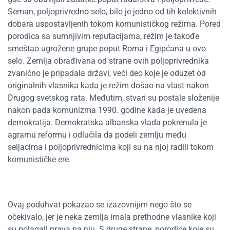
Seman, poljoprivredno selo, bilo je jedno od tih kolektivnih
dobara uspostavljenih tokom komunističkog režima. Pored
porodica sa sumnjivim reputacijama, režim je takođe
smeštao ugrožene grupe poput Roma i Egipćana u ovo
selo. Zemlja obrađivana od strane ovih poljoprivrednika
zvanično je pripadala državi, veći deo koje je oduzet od
originalnih vlasnika kada je režim došao na vlast nakon
Drugog svetskog rata. Međutim, stvari su postale složenije
nakon pada komunizma 1990. godine kada je uvedena
demokratija. Demokratska albanska vlada pokrenula je
agrarnu reformu i odlučila da podeli zemlju među
seljacima i poljoprivrednicima koji su na njoj radili tokom
komunističke ere.
Ovaj poduhvat pokazao se izazovnijim nego što se
očekivalo, jer je neka zemlja imala prethodne vlasnike koji
su polagali prava na nju. S druge strane, porodice koje su