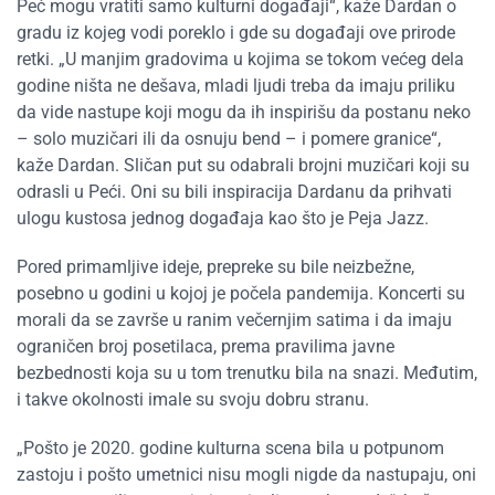
Peć mogu vratiti samo kulturni događaji“, kaže Dardan o
gradu iz kojeg vodi poreklo i gde su događaji ove prirode
retki. „U manjim gradovima u kojima se tokom većeg dela
godine ništa ne dešava, mladi ljudi treba da imaju priliku
da vide nastupe koji mogu da ih inspirišu da postanu neko
– solo muzičari ili da osnuju bend – i pomere granice“,
kaže Dardan. Sličan put su odabrali brojni muzičari koji su
odrasli u Peći. Oni su bili inspiracija Dardanu da prihvati
ulogu kustosa jednog događaja kao što je Peja Jazz.
Pored primamljive ideje, prepreke su bile neizbežne,
posebno u godini u kojoj je počela pandemija. Koncerti su
morali da se završe u ranim večernjim satima i da imaju
ograničen broj posetilaca, prema pravilima javne
bezbednosti koja su u tom trenutku bila na snazi. Međutim,
i takve okolnosti imale su svoju dobru stranu.
„Pošto je 2020. godine kulturna scena bila u potpunom
zastoju i pošto umetnici nisu mogli nigde da nastupaju, oni