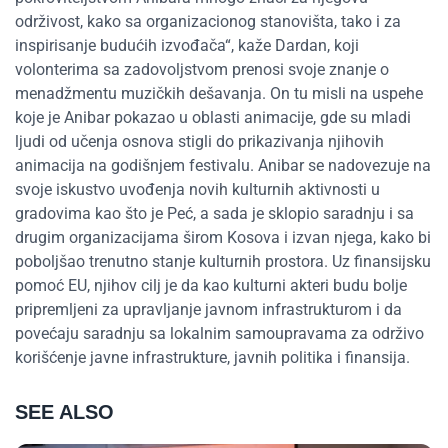
održivost, kako sa organizacionog stanovišta, tako i za
inspirisanje budućih izvođača“, kaže Dardan, koji
volonterima sa zadovoljstvom prenosi svoje znanje o
menadžmentu muzičkih dešavanja. On tu misli na uspehe
koje je Anibar pokazao u oblasti animacije, gde su mladi
ljudi od učenja osnova stigli do prikazivanja njihovih
animacija na godišnjem festivalu. Anibar se nadovezuje na
svoje iskustvo uvođenja novih kulturnih aktivnosti u
gradovima kao što je Peć, a sada je sklopio saradnju i sa
drugim organizacijama širom Kosova i izvan njega, kako bi
poboljšao trenutno stanje kulturnih prostora. Uz finansijsku
pomoć EU, njihov cilj je da kao kulturni akteri budu bolje
pripremljeni za upravljanje javnom infrastrukturom i da
povećaju saradnju sa lokalnim samoupravama za održivo
korišćenje javne infrastrukture, javnih politika i finansija.
SEE ALSO