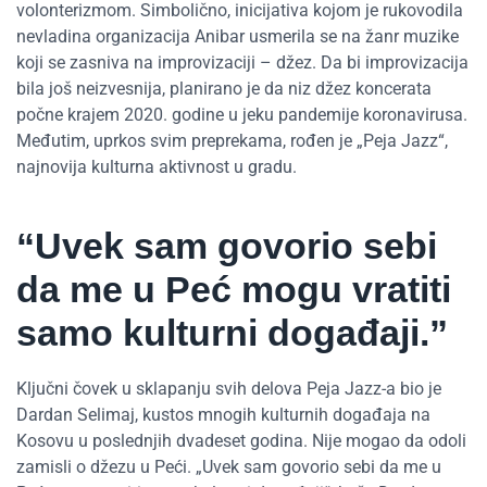
volonterizmom. Simbolično, inicijativa kojom je rukovodila
nevladina organizacija Anibar usmerila se na žanr muzike
koji se zasniva na improvizaciji – džez. Da bi improvizacija
bila još neizvesnija, planirano je da niz džez koncerata
počne krajem 2020. godine u jeku pandemije koronavirusa.
Međutim, uprkos svim preprekama, rođen je „Peja Jazz“,
najnovija kulturna aktivnost u gradu.
“Uvek sam govorio sebi
da me u Peć mogu vratiti
samo kulturni događaji.”
Ključni čovek u sklapanju svih delova Peja Jazz-a bio je
Dardan Selimaj, kustos mnogih kulturnih događaja na
Kosovu u poslednjih dvadeset godina. Nije mogao da odoli
zamisli o džezu u Peći. „Uvek sam govorio sebi da me u