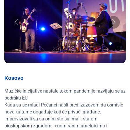
Kosovo
Muzičke inicijative nastale tokom pandemije razvijaju se uz
podršku EU
Kada su se mladi Pećanci našli pred izazovom da osmisle
nove kulturne događaje koji će privući građane,
improvizovali su sa onim što su imali: starom
bioskopskom zgradom, renomiranim umetnicima i