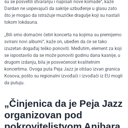
su se posvetili stvaranju i napisali nove komade“, kaže
Dardan ne uspevajući da sakrije uzbuđenje u glasu zato
što je mogao da istražuje muzičke dragulje koji su nastali
tokom lokdauna.
„Bili smo domaćini četiri koncerta na kojima su premijerno
svirani novi albumi“, kaže on, ubeđen da će se tako
izuzetan događaj teško ponoviti. Međutim, element za koji
se ispostavilo da se može ponoviti godinu dana kasnije, u
drugom izdanju, bila je posvećenost kvalitetnim
koncertima. Ovoga puta Peja Jazz je otišao izvan granica
Kosova, pošto su regionalni izvođači i izvođači iz EU mogli
da putuju.
„Činjenica da je Peja Jazz
organizovan pod
pokroviteljstvom Anibara