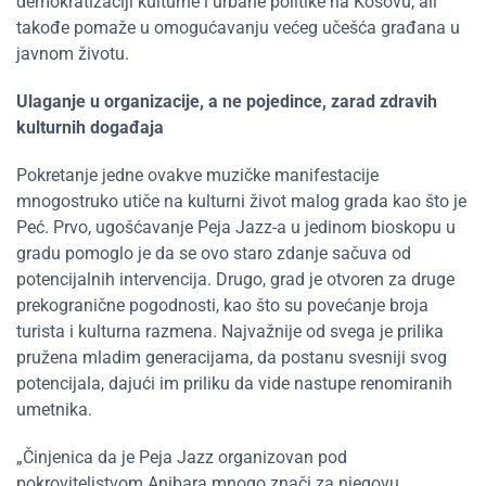
demokratizaciji kulturne i urbane politike na Kosovu, ali
takođe pomaže u omogućavanju većeg učešća građana u
javnom životu.
Ulaganje u organizacije, a ne pojedince, zarad zdravih
kulturnih događaja
Pokretanje jedne ovakve muzičke manifestacije
mnogostruko utiče na kulturni život malog grada kao što je
Peć. Prvo, ugošćavanje Peja Jazz-a u jedinom bioskopu u
gradu pomoglo je da se ovo staro zdanje sačuva od
potencijalnih intervencija. Drugo, grad je otvoren za druge
prekogranične pogodnosti, kao što su povećanje broja
turista i kulturna razmena. Najvažnije od svega je prilika
pružena mladim generacijama, da postanu svesniji svog
potencijala, dajući im priliku da vide nastupe renomiranih
umetnika.
„Činjenica da je Peja Jazz organizovan pod
pokroviteljstvom Anibara mnogo znači za njegovu