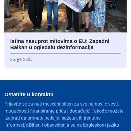
Istina nasuprot mitovima o EU: Zapadni
Balkan u ogledalu dezinformacija
25. јун 2025.
Ostanite u kontaktu
Prijavite se za naš mesečni bilten za sve najnovije vesti,
mogućnosti finansiranja priča i događaje! Takođe možete
izabrati da primate nedeljni sažetak ili trenutne
informacije.Bilten i obaveštenja su na Engleskom jeziku