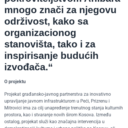
mnogo znači za njegovu
održivost, kako sa
organizacionog
stanovišta, tako i za
inspirisanje budućih
izvođača.“
O projektu
Projekat građansko-javnog partnerstva za inovativno
upravljanje javnom infrastrukturom u Peći, Prizrenu i
Mitrovici ima za cilj unapređenje trenutnog stanja kulturnih
prostora, kao i stvaranje novih širom Kosova. Između
ostalog, projekat služi kao značajna intervencija u