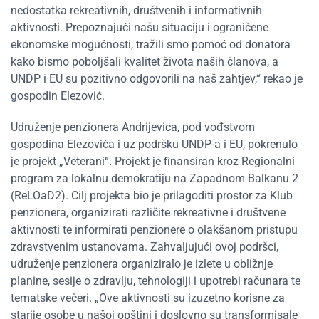
nedostatka rekreativnih, društvenih i informativnih
aktivnosti. Prepoznajući našu situaciju i ograničene
ekonomske mogućnosti, tražili smo pomoć od donatora
kako bismo poboljšali kvalitet života naših članova, a
UNDP i EU su pozitivno odgovorili na naš zahtjev,“ rekao je
gospodin Elezović.
Udruženje penzionera Andrijevica, pod vođstvom
gospodina Elezovića i uz podršku UNDP-a i EU, pokrenulo
je projekt „Veterani“. Projekt je finansiran kroz Regionalni
program za lokalnu demokratiju na Zapadnom Balkanu 2
(ReLOaD2). Cilj projekta bio je prilagoditi prostor za Klub
penzionera, organizirati različite rekreativne i društvene
aktivnosti te informirati penzionere o olakšanom pristupu
zdravstvenim ustanovama. Zahvaljujući ovoj podršci,
udruženje penzionera organiziralo je izlete u obližnje
planine, sesije o zdravlju, tehnologiji i upotrebi računara te
tematske večeri. „Ove aktivnosti su izuzetno korisne za
starije osobe u našoj opštini i doslovno su transformisale