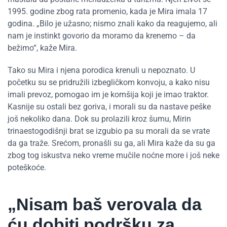
1995. godine zbog rata promenio, kada je Mira imala 17
godina. „Bilo je užasno; nismo znali kako da reagujemo, ali
nam je instinkt govorio da moramo da krenemo – da
bežimo“, kaže Mira.
Tako su Mira i njena porodica krenuli u nepoznato. U
početku su se pridružili izbegličkom konvoju, a kako nisu
imali prevoz, pomogao im je komšija koji je imao traktor.
Kasnije su ostali bez goriva, i morali su da nastave peške
još nekoliko dana. Dok su prolazili kroz šumu, Mirin
trinaestogodišnji brat se izgubio pa su morali da se vrate
da ga traže. Srećom, pronašli su ga, ali Mira kaže da su ga
zbog tog iskustva neko vreme mučile noćne more i još neke
poteškoće.
„Nisam baš verovala da
ću dobiti podršku za