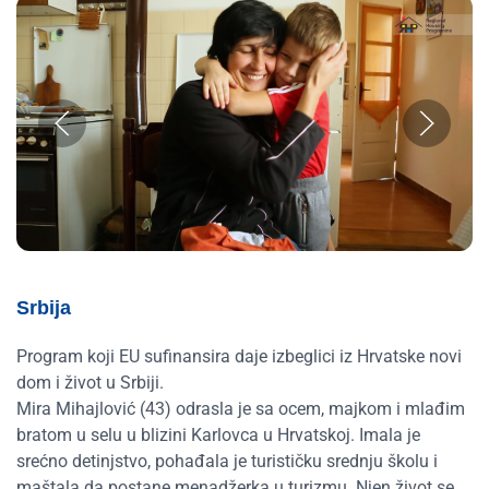
Srbija
Program koji EU sufinansira daje izbeglici iz Hrvatske novi
dom i život u Srbiji.
Mira Mihajlović (43) odrasla je sa ocem, majkom i mlađim
bratom u selu u blizini Karlovca u Hrvatskoj. Imala je
srećno detinjstvo, pohađala je turističku srednju školu i
maštala da postane menadžerka u turizmu. Njen život se