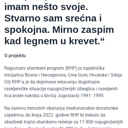
imam nešto svoje.
Stvarno sam srećna i
spokojna. Mirno zaspim
kad legnem u krevet.“
O projektu
Regionalni stambeni program (RHP) je zajednička
inicijativa Bosne i Hercegovine, Crne Gore, Hrvatske i Srbije.
Cilj RHP-a je da doprinese rešavanju dugotrajne
raseljeničke situacije najugroženijih izbeglica i raseljenih
lica posle sukoba u bivšoj Jugoslaviji 1991- 1995.
Na osnovu trenutnih obećanja međunarodne donatorske
zajednice, do kraja 2022. godine RHP bi trebalo da
obezbedi trajno stambeno rešenje za 11.800 najugroženijih