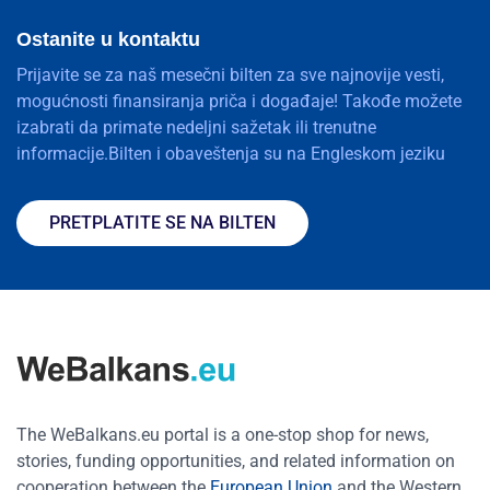
Ostanite u kontaktu
Prijavite se za naš mesečni bilten za sve najnovije vesti,
mogućnosti finansiranja priča i događaje! Takođe možete
izabrati da primate nedeljni sažetak ili trenutne
informacije.Bilten i obaveštenja su na Engleskom jeziku
PRETPLATITE SE NA BILTEN
The WeBalkans.eu portal is a one-stop shop for news,
stories, funding opportunities, and related information on
cooperation between the
European Union
and the Western