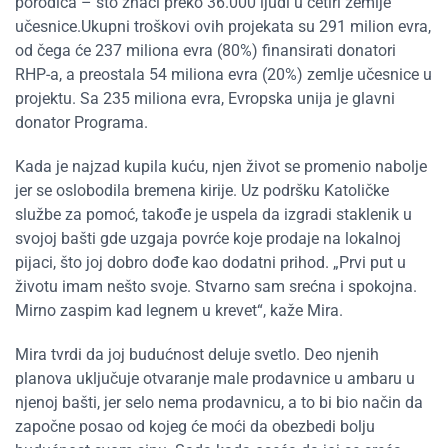
porodica – što znači preko 36.000 ljudi u četiri zemlje
učesnice.Ukupni troškovi ovih projekata su 291 milion evra,
od čega će 237 miliona evra (80%) finansirati donatori
RHP-a, a preostala 54 miliona evra (20%) zemlje učesnice u
projektu. Sa 235 miliona evra, Evropska unija je glavni
donator Programa.
Kada je najzad kupila kuću, njen život se promenio nabolje
jer se oslobodila bremena kirije. Uz podršku Katoličke
službe za pomoć, takođe je uspela da izgradi staklenik u
svojoj bašti gde uzgaja povrće koje prodaje na lokalnoj
pijaci, što joj dobro dođe kao dodatni prihod. „Prvi put u
životu imam nešto svoje. Stvarno sam srećna i spokojna.
Mirno zaspim kad legnem u krevet“, kaže Mira.
Mira tvrdi da joj budućnost deluje svetlo. Deo njenih
planova uključuje otvaranje male prodavnice u ambaru u
njenoj bašti, jer selo nema prodavnicu, a to bi bio način da
započne posao od kojeg će moći da obezbedi bolju