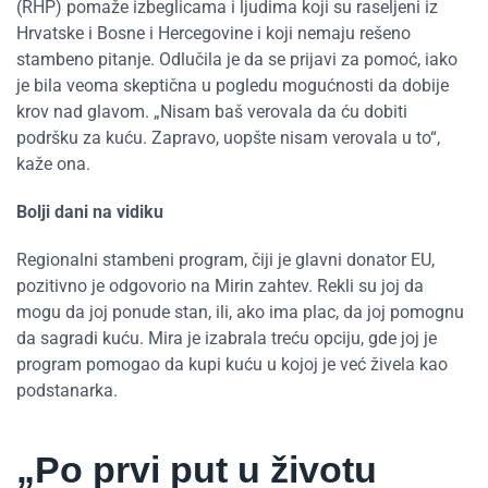
(RHP) pomaže izbeglicama i ljudima koji su raseljeni iz
Hrvatske i Bosne i Hercegovine i koji nemaju rešeno
stambeno pitanje. Odlučila je da se prijavi za pomoć, iako
je bila veoma skeptična u pogledu mogućnosti da dobije
krov nad glavom. „Nisam baš verovala da ću dobiti
podršku za kuću. Zapravo, uopšte nisam verovala u to“,
kaže ona.
Bolji dani na vidiku
Regionalni stambeni program, čiji je glavni donator EU,
pozitivno je odgovorio na Mirin zahtev. Rekli su joj da
mogu da joj ponude stan, ili, ako ima plac, da joj pomognu
da sagradi kuću. Mira je izabrala treću opciju, gde joj je
program pomogao da kupi kuću u kojoj je već živela kao
podstanarka.
„Po prvi put u životu