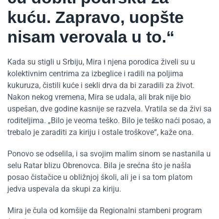
kuću. Zapravo, uopšte
nisam verovala u to.“
Kada su stigli u Srbiju, Mira i njena porodica živeli su u
kolektivnim centrima za izbeglice i radili na poljima
kukuruza, čistili kuće i sekli drva da bi zaradili za život.
Nakon nekog vremena, Mira se udala, ali brak nije bio
uspešan, dve godine kasnije se razvela. Vratila se da živi sa
roditeljima. „Bilo je veoma teško. Bilo je teško naći posao, a
trebalo je zaraditi za kiriju i ostale troškove“, kaže ona.
Ponovo se odselila, i sa svojim malim sinom se nastanila u
selu Ratar blizu Obrenovca. Bila je srećna što je našla
posao čistačice u obližnjoj školi, ali je i sa tom platom
jedva uspevala da skupi za kiriju.
Mira je čula od komšije da Regionalni stambeni program