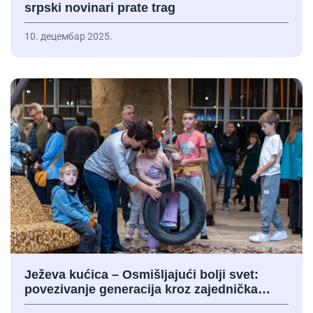
srpski novinari prate trag
10. децембар 2025.
Ježeva kućica – Osmišljajući bolji svet:
povezivanje generacija kroz zajednička…