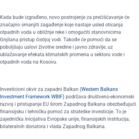
Kada bude izgrađeno, novo postrojenje za prečišćavanje će
značajno smanjiti zagađenje koje nastaje usled oticanja
otpadnih voda u obližnje reke i omogućiti stanovnicima
Gnjilana pristup čistijoj vodi. Takođe će pomoći da se
poboljšaju uslovi životne sredine i javno zdravlje, uz
ublažavanje efekata klimatskih promena u sektoru vode i
otpadnih voda na Kosovu.
Investicioni okvir za zapadni Balkan (
Western Balkans
Investment Framework WBIF)
podržava društveno-ekonomski
razvoj i pristupanje EU širom Zapadnog Balkana obezbeđujući
finansijsku i tehničku pomoć za strateške investicije. To je
zajednička inicijativa Evropske unije, finansijskih institucija,
bilateralnih donatora i vlada Zapadnog Balkana.