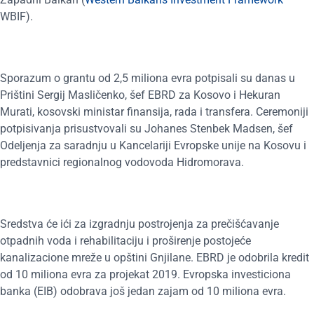
WBIF).
Sporazum o grantu od 2,5 miliona evra potpisali su danas u
Prištini Sergij Masličenko, šef EBRD za Kosovo i Hekuran
Murati, kosovski ministar finansija, rada i transfera. Ceremoniji
potpisivanja prisustvovali su Johanes Stenbek Madsen, šef
Odeljenja za saradnju u Kancelariji Evropske unije na Kosovu i
predstavnici regionalnog vodovoda Hidromorava.
Sredstva će ići za izgradnju postrojenja za prečišćavanje
otpadnih voda i rehabilitaciju i proširenje postojeće
kanalizacione mreže u opštini Gnjilane. EBRD je odobrila kredit
od 10 miliona evra za projekat 2019. Evropska investiciona
banka (EIB) odobrava još jedan zajam od 10 miliona evra.