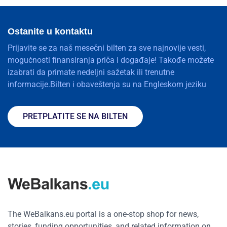
Ostanite u kontaktu
Prijavite se za naš mesečni bilten za sve najnovije vesti,
mogućnosti finansiranja priča i događaje! Takođe možete
izabrati da primate nedeljni sažetak ili trenutne
informacije.Bilten i obaveštenja su na Engleskom jeziku
PRETPLATITE SE NA BILTEN
The WeBalkans.eu portal is a one-stop shop for news,
stories, funding opportunities, and related information on