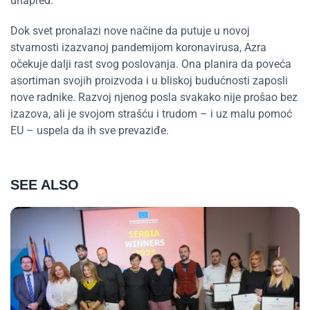
unapred.
Dok svet pronalazi nove načine da putuje u novoj
stvarnosti izazvanoj pandemijom koronavirusa, Azra
očekuje dalji rast svog poslovanja. Ona planira da poveća
asortiman svojih proizvoda i u bliskoj budućnosti zaposli
nove radnike. Razvoj njenog posla svakako nije prošao bez
izazova, ali je svojom strašću i trudom – i uz malu pomoć
EU – uspela da ih sve prevaziđe.
SEE ALSO