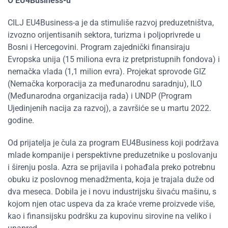
O EU4Business-u
CILJ EU4Business-a je da stimuliše razvoj preduzetništva,
izvozno orijentisanih sektora, turizma i poljoprivrede u
Bosni i Hercegovini. Program zajednički finansiraju
Evropska unija (15 miliona evra iz pretpristupnih fondova) i
nemačka vlada (1,1 milion evra). Projekat sprovode GIZ
(Nemačka korporacija za međunarodnu saradnju), ILO
(Međunarodna organizacija rada) i UNDP (Program
Ujedinjenih nacija za razvoj), a završiće se u martu 2022.
godine.
Od prijatelja je čula za program EU4Business koji podržava
mlade kompanije i perspektivne preduzetnike u poslovanju
i širenju posla. Azra se prijavila i pohađala preko potrebnu
obuku iz poslovnog menadžmenta, koja je trajala duže od
dva meseca. Dobila je i novu industrijsku šivaću mašinu, s
kojom njen otac uspeva da za kraće vreme proizvede više,
kao i finansijsku podršku za kupovinu sirovine na veliko i