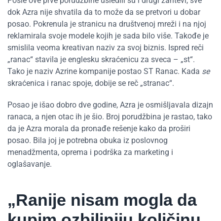
Posle ove prve porudžbine usledili su i drugi zahtevi, sve
dok Azra nije shvatila da to može da se pretvori u dobar
posao. Pokrenula je stranicu na društvenoj mreži i na njoj
reklamirala svoje modele kojih je sada bilo više. Takođe je
smislila veoma kreativan naziv za svoj biznis. Ispred reči
„ranac“ stavila je englesku skraćenicu za sveca – „st“.
Tako je naziv Azrine kompanije postao ST Ranac. Kada
se
skraćenica i ranac spoje, dobije se reč „stranac“.
Posao je išao dobro dve godine, Azra je osmišljavala dizajn
ranaca, a njen otac ih je šio. Broj porudžbina je rastao, tako
da je Azra morala da pronađe rešenje kako da proširi
posao. Bila joj je potrebna obuka iz poslovnog
menadžmenta, oprema i podrška za marketing i
oglašavanje.
„Ranije nisam mogla da
kupim ozbiljniju količinu