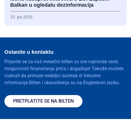
Balkan u ogledalu dezinformacija
25. јун 2025.
Ostanite u kontaktu
Prijavite se za naš mesečni bilten za sve najnovije vesti,
mogućnosti finansiranja priča i događaje! Takođe možete
izabrati da primate nedeljni sažetak ili trenutne
informacije.Bilten i obaveštenja su na Engleskom jeziku
PRETPLATITE SE NA BILTEN