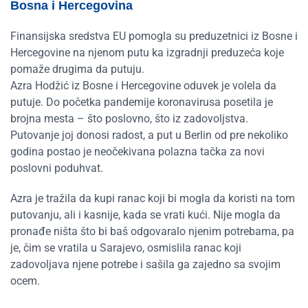
Bosna i Hercegovina
Finansijska sredstva EU pomogla su preduzetnici iz Bosne i
Hercegovine na njenom putu ka izgradnji preduzeća koje
pomaže drugima da putuju.
Azra Hodžić iz Bosne i Hercegovine oduvek je volela da
putuje. Do početka pandemije koronavirusa posetila je
brojna mesta – što poslovno, što iz zadovoljstva.
Putovanje joj donosi radost, a put u Berlin od pre nekoliko
godina postao je neočekivana polazna tačka za novi
poslovni poduhvat.
Azra je tražila da kupi ranac koji bi mogla da koristi na tom
putovanju, ali i kasnije, kada se vrati kući. Nije mogla da
pronađe ništa što bi baš odgovaralo njenim potrebama, pa
je, čim se vratila u Sarajevo, osmislila ranac koji
zadovoljava njene potrebe i sašila ga zajedno sa svojim
ocem.