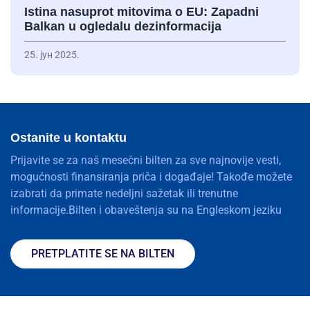
Istina nasuprot mitovima o EU: Zapadni
Balkan u ogledalu dezinformacija
25. јун 2025.
Ostanite u kontaktu
Prijavite se za naš mesečni bilten za sve najnovije vesti,
mogućnosti finansiranja priča i događaje! Takođe možete
izabrati da primate nedeljni sažetak ili trenutne
informacije.Bilten i obaveštenja su na Engleskom jeziku
PRETPLATITE SE NA BILTEN