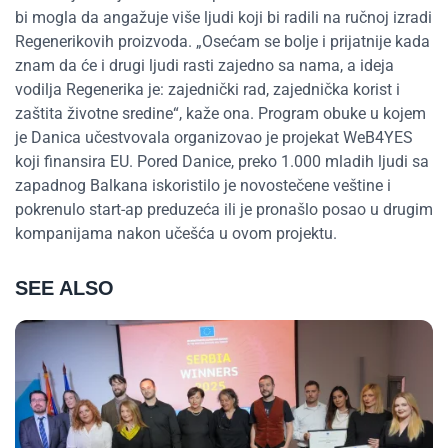
bi mogla da angažuje više ljudi koji bi radili na ručnoj izradi
Regenerikovih proizvoda. „Osećam se bolje i prijatnije kada
znam da će i drugi ljudi rasti zajedno sa nama, a ideja
vodilja Regenerika je: zajednički rad, zajednička korist i
zaštita životne sredine“, kaže ona. Program obuke u kojem
je Danica učestvovala organizovao je projekat WeB4YES
koji finansira EU. Pored Danice, preko 1.000 mladih ljudi sa
zapadnog Balkana iskoristilo je novostečene veštine i
pokrenulo start-ap preduzeća ili je pronašlo posao u drugim
kompanijama nakon učešća u ovom projektu.
SEE ALSO