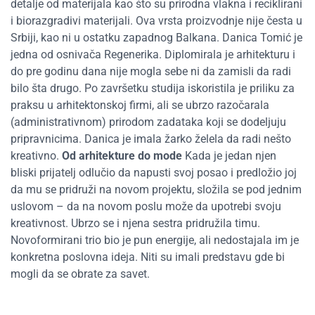
detalje od materijala kao što su prirodna vlakna i reciklirani
i biorazgradivi materijali. Ova vrsta proizvodnje nije česta u
Srbiji, kao ni u ostatku zapadnog Balkana. Danica Tomić je
jedna od osnivača Regenerika. Diplomirala je arhitekturu i
do pre godinu dana nije mogla sebe ni da zamisli da radi
bilo šta drugo. Po završetku studija iskoristila je priliku za
praksu u arhitektonskoj firmi, ali se ubrzo razočarala
(administrativnom) prirodom zadataka koji se dodeljuju
pripravnicima. Danica je imala žarko želela da radi nešto
kreativno.
Od arhitekture do mode
Kada je jedan njen
bliski prijatelj odlučio da napusti svoj posao i predložio joj
da mu se pridruži na novom projektu, složila se pod jednim
uslovom – da na novom poslu može da upotrebi svoju
kreativnost. Ubrzo se i njena sestra pridružila timu.
Novoformirani trio bio je pun energije, ali nedostajala im je
konkretna poslovna ideja. Niti su imali predstavu gde bi
mogli da se obrate za savet.