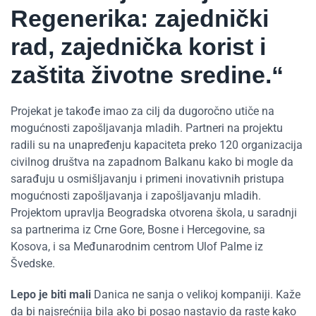
Regenerika: zajednički
rad, zajednička korist i
zaštita životne sredine.“
Projekat je takođe imao za cilj da dugoročno utiče na
mogućnosti zapošljavanja mladih. Partneri na projektu
radili su na unapređenju kapaciteta preko 120 organizacija
civilnog društva na zapadnom Balkanu kako bi mogle da
sarađuju u osmišljavanju i primeni inovativnih pristupa
mogućnosti zapošljavanja i zapošljavanju mladih.
Projektom upravlja Beogradska otvorena škola, u saradnji
sa partnerima iz Crne Gore, Bosne i Hercegovine, sa
Kosova, i sa Međunarodnim centrom Ulof Palme iz
Švedske.
Lepo je biti mali
Danica ne sanja o velikoj kompaniji. Kaže
da bi najsrećnija bila ako bi posao nastavio da raste kako