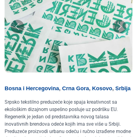
Bosna i Hercegovina
,
Crna Gora
,
Kosovo
,
Srbija
Srpsko tekstilno preduzeće koje spaja kreativnost sa
ekološkim dizajnom uspešno posluje uz podršku EU.
Regenerik je jedan od predstavnika novog talasa
inovativnih brendova odeće kojih ima sve više u Srbiji.
Preduzeće proizvodi urbanu odeću i ručno izrađene modne