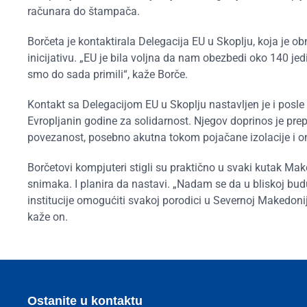
računara do štampača.
Borčeta je kontaktirala Delegacija EU u Skoplju, koja je o
inicijativu. „EU je bila voljna da nam obezbedi oko 140 jed
smo do sada primili“, kaže Borče.
Kontakt sa Delegacijom EU u Skoplju nastavljen je i posle
Evropljanin godine za solidarnost. Njegov doprinos je prep
povezanost, posebno akutna tokom pojačane izolacije i o
Borčetovi kompjuteri stigli su praktično u svaki kutak Ma
snimaka. I planira da nastavi. „Nadam se da u bliskoj budu
institucije omogućiti svakoj porodici u Severnoj Makedonij
kaže on.
Ostanite u kontaktu