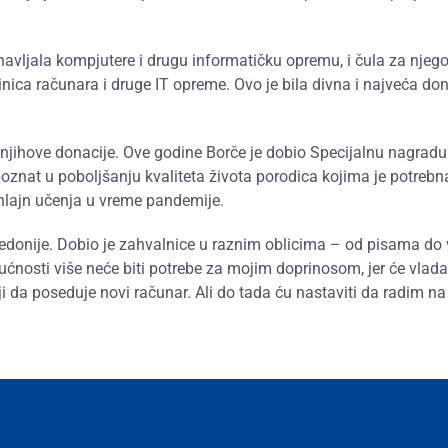
bnavljala kompjutere i drugu informatičku opremu, i čula za njeg
inica računara i druge IT opreme. Ovo je bila divna i najveća don
 njihove donacije. Ove godine Borče je dobio Specijalnu nagradu
oznat u poboljšanju kvaliteta života porodica kojima je potrebn
nlajn učenja u vreme pandemije.
kedonije. Dobio je zahvalnice u raznim oblicima – od pisama do
ćnosti više neće biti potrebe za mojim doprinosom, jer će vlada 
i da poseduje novi računar. Ali do tada ću nastaviti da radim na