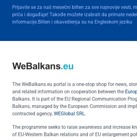
Prijavite se za naš mesečni bilten za sve najnovije vesti, 
priča i događaje! Takođe možete izabrati da primate nedelj
informacije.Bilten i obaveštenja su na Engleskom jeziku
The WeBalkans.eu portal is a one-stop shop for news, stori
and related information on cooperation between the
Euro
Balkans. It is part of the EU Regional Communication Pr
Balkans, managed by the European Commission and impl
contracted agency,
WEGlobal SRL
.
The programme seeks to raise awareness and increase k
of EU-Western Balkan relations and of EU enlargement pol