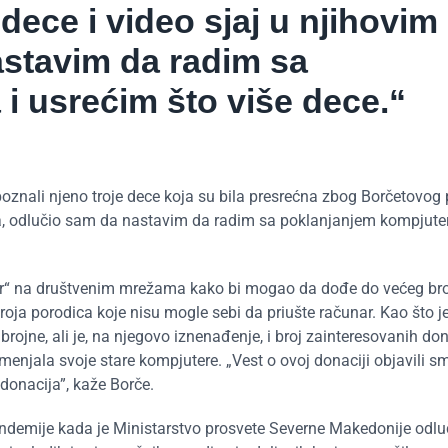
ece i video sjaj u njihovim
astavim da radim sa
i usrećim što više dece.“
poznali njeno troje dece koja su bila presrećna zbog Borčetovog 
ma, odlučio sam da nastavim da radim sa poklanjanjem kompjuter
er“ na društvenim mrežama kako bi mogao da dođe do većeg broj
broja porodica koje nisu mogle sebi da priušte računar. Kao što j
brojne, ali je, na njegovo iznenađenje, i broj zainteresovanih do
e menjala svoje stare kompjutere. „Vest o ovoj donaciji objavili 
donacija”, kaže Borče.
demije kada je Ministarstvo prosvete Severne Makedonije odlu