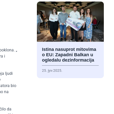
Istina nasuprot mitovima
poklona. „
o EU: Zapadni Balkan u
a i
ogledalu dezinformacija
25. јун 2025.
a ljudi
e
natora bio
smo na
čilo da