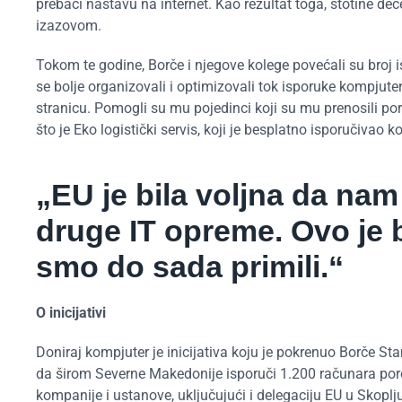
prebaci nastavu na internet. Kao rezultat toga, stotine dec
izazovom.
Tokom te godine, Borče i njegove kolege povećali su broj 
se bolje organizovali i optimizovali tok isporuke kompjute
stranicu. Pomogli su mu pojedinci koji su mu prenosili p
što je Eko logistički servis, koji je besplatno isporučivao 
„EU je bila voljna da na
druge IT opreme. Ovo je b
smo do sada primili.“
O inicijativi
Doniraj kompjuter je inicijativa koju je pokrenuo Borče S
da širom Severne Makedonije isporuči 1.200 računara por
kompanije i ustanove, uključujući i delegaciju EU u Skopl