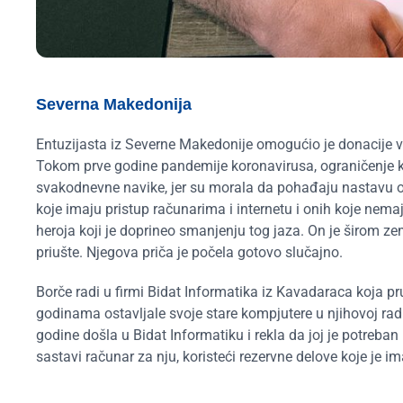
Severna Makedonija
Entuzijasta iz Severne Makedonije omogućio je donacije 
Tokom prve godine pandemije koronavirusa, ograničenje kre
svakodnevne navike, jer su morala da pohađaju nastavu od
koje imaju pristup računarima i internetu i onih koje ne
heroja koji je doprineo smanjenju tog jaza. On je širom z
priušte. Njegova priča je počela gotovo slučajno.
Borče radi u firmi Bidat Informatika iz Kavadaraca koja p
godinama ostavljale svoje stare kompjutere u njihovoj radn
godine došla u Bidat Informatiku i rekla da joj je potreba
sastavi računar za nju, koristeći rezervne delove koje je i