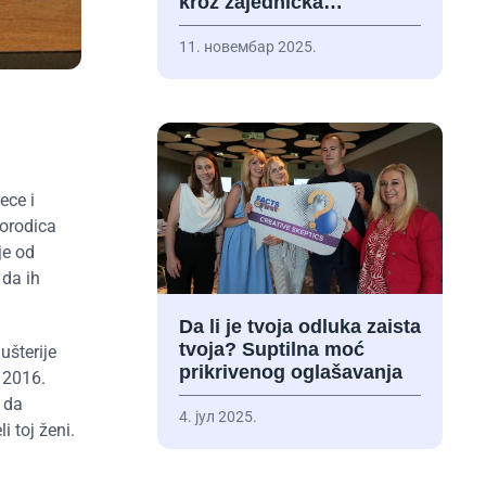
kroz zajednička…
11. новембар 2025.
ece i
porodica
je od
 da ih
Da li je tvoja odluka zaista
tvoja? Suptilna moć
ušterije
prikrivenog oglašavanja
 2016.
u da
4. јул 2025.
i toj ženi.