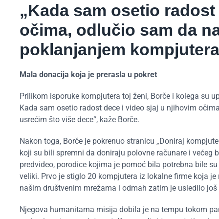
„Kada sam osetio radost d
očima, odlučio sam da n
poklanjanjem kompjutera 
Mala donacija koja je prerasla u pokret
Prilikom isporuke kompjutera toj ženi, Borče i kolega su u
Kada sam osetio radost dece i video sjaj u njihovim oči
usrećim što više dece“, kaže Borče.
Nakon toga, Borče je pokrenuo stranicu „Doniraj kompjut
koji su bili spremni da doniraju polovne računare i većeg 
predvideo, porodice kojima je pomoć bila potrebna bile su 
veliki. Prvo je stiglo 20 kompjutera iz lokalne firme koja j
našim društvenim mrežama i odmah zatim je usledilo još 
Njegova humanitarna misija dobila je na tempu tokom pan