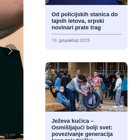
Od policijskih stanica do
tajnih letova, srpski
novinari prate trag
10. децембар 2025.
Ježeva kućica –
Osmišljajući bolji svet:
povezivanje generacija