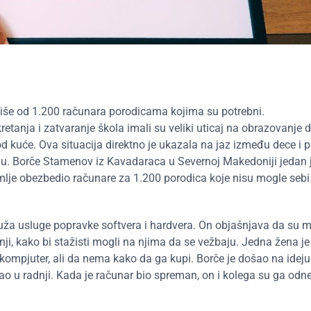
više od 1.200 računara porodicama kojima su potrebni.
tanja i zatvaranje škola imali su veliki uticaj na obrazovanje d
 kuće. Ova situacija direktno je ukazala na jaz između dece i 
maju. Borče Stamenov iz Kavadaraca u Severnoj Makedoniji jedan 
emlje obezbedio računare za 1.200 porodica koje nisu mogle sebi
ruža usluge popravke softvera i hardvera. On objašnjava da su m
ji, kako bi stažisti mogli na njima da se vežbaju. Jedna žena je
n kompjuter, ali da nema kako da ga kupi. Borče je došao na idej
mao u radnji. Kada je računar bio spreman, on i kolega su ga odnel