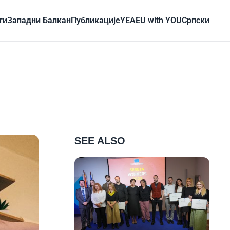
ти
Западни Балкан
Публикације
YEA
EU with YOU
Cрпски
SEE ALSO