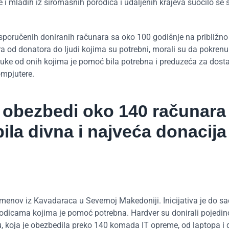
e i mladih iz siromašnih porodica i udaljenih krajeva suočilo se 
isporučenih doniranih računara sa oko 100 godišnje na približno
ra od donatora do ljudi kojima su potrebni, morali su da pokrenu
oruke od onih kojima je pomoć bila potrebna i preduzeća za dost
kompjutere.
m obezbedi oko 140 računara 
ila divna i najveća donacija
tamenov iz Kavadaraca u Severnoj Makedoniji. Inicijativa je do s
odicama kojima je pomoć potrebna. Hardver su donirali pojedinc
ju, koja je obezbedila preko 140 komada IT opreme, od laptopa i