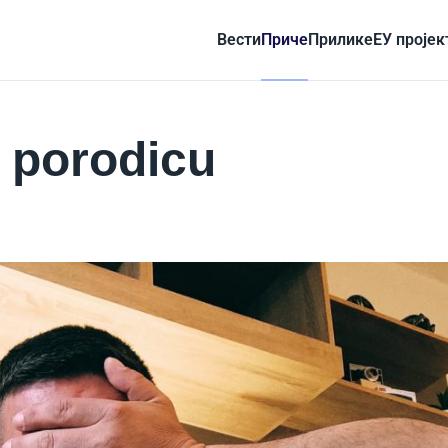
Вести
Приче
Прилике
ЕУ пројек
 porodicu