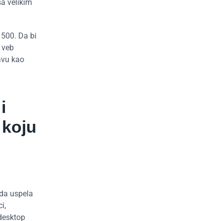
sa velikim
 500. Da bi
 veb
avu kao
i
 koju
ada uspela
i,
 desktop