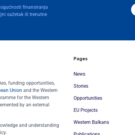
mogućnosti finansiranja
ni sažetak ili trenutne
Pages
News
es, funding opportunities,
Stories
pean Union
and the Western
ogramme for the Western
Opportunities
emented by an external
EU Projects
Western Balkans
nowledge and understanding
icy.
Publications