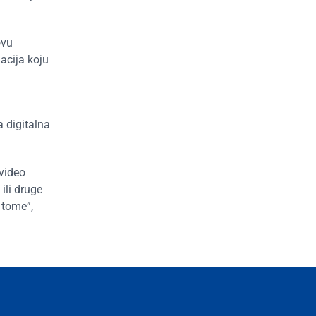
ovu
acija koju
a digitalna
 video
ili druge
 tome”,