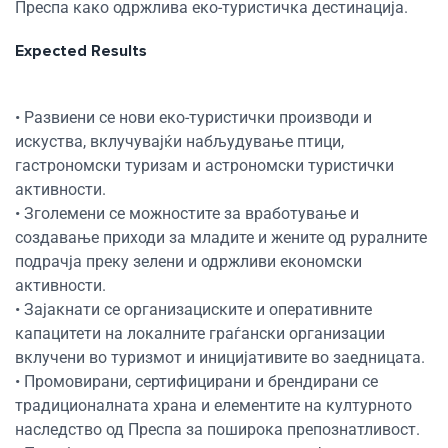
Преспа како одржлива еко-туристичка дестинација.
Expected Results
• Развиени се нови еко-туристички производи и
искуства, вклучувајќи набљудување птици,
гастрономски туризам и астрономски туристички
активности.
• Зголемени се можностите за вработување и
создавање приходи за младите и жените од руралните
подрачја преку зелени и одржливи економски
активности.
• Зајакнати се организациските и оперативните
капацитети на локалните граѓански организации
вклучени во туризмот и иницијативите во заедницата.
• Промовирани, сертифицирани и брендирани се
традиционалната храна и елементите на културното
наследство од Преспа за поширока препознатливост.