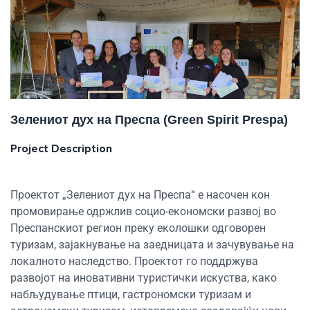
Зелениот дух на Преспа (Green Spirit Prespa)
Project Description
Проектот „Зелениот дух на Преспа“ е насочен кон
промовирање одржлив социо-економски развој во
Преспанскиот регион преку еколошки одговорен
туризам, зајакнување на заедницата и зачувување на
локалното наследство. Проектот го поддржува
развојот на иновативни туристички искуства, како
набљудување птици, гастрономски туризам и