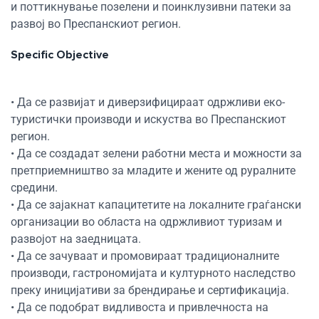
и поттикнување позелени и поинклузивни патеки за
развој во Преспанскиот регион.
Res
Specific Objective
Zoom
• Да се развијат и диверзифицираат одржливи еко-
туристички производи и искуства во Преспанскиот
Zoom
регион.
• Да се создадат зелени работни места и можности за
претприемништво за младите и жените од руралните
средини.
• Да се зајакнат капацитетите на локалните граѓански
организации во областа на одржливиот туризам и
развојот на заедницата.
• Да се зачуваат и промовираат традиционалните
производи, гастрономијата и културното наследство
преку иницијативи за брендирање и сертификација.
• Да се подобрат видливоста и привлечноста на