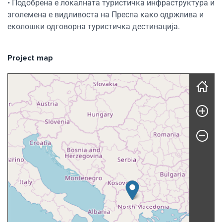
• Подобрена е локалната туристичка инфраструктура и
зголемена е видливоста на Преспа како одржлива и
еколошки одговорна туристичка дестинација.
Project map
Skip map