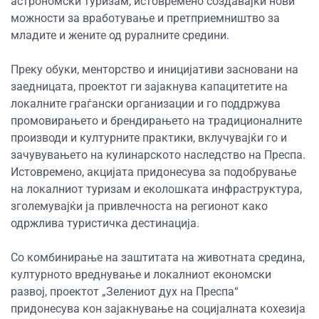
астрономски туризам, истовремено создавајќи нови
можности за вработување и претприемништво за
младите и жените од руралните средини.
Преку обуки, менторство и иницијативи засновани на
заедницата, проектот ги зајакнува капацитетите на
локалните граѓански организации и го поддржува
промовирањето и брендирањето на традиционалните
производи и културните практики, вклучувајќи го и
зачувувањето на кулинарското наследство на Преспа.
Истовремено, акцијата придонесува за подобрување
на локалниот туризам и еколошката инфраструктура,
зголемувајќи ја привлечноста на регионот како
одржлива туристичка дестинација.
Со комбинирање на заштитата на животната средина,
културното вреднување и локалниот економски
развој, проектот „Зелениот дух на Преспа“
придонесува кон зајакнување на социјалната кохезија