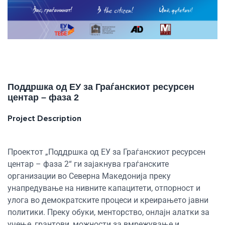
Поддршка од ЕУ за Граѓанскиот ресурсен
центар – фаза 2
Project Description
Проектот „Поддршка од ЕУ за Граѓанскиот ресурсен
центар – фаза 2“ ги зајакнува граѓанските
организации во Северна Македонија преку
унапредување на нивните капацитети, отпорност и
улога во демократските процеси и креирањето јавни
политики. Преку обуки, менторство, онлајн алатки за
учење, грантови, можности за вмрежување и