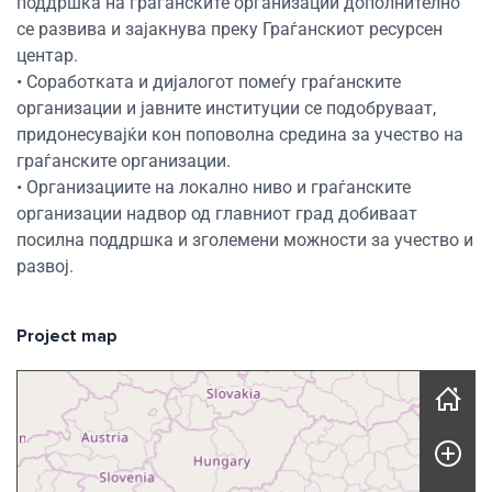
поддршка на граѓанските организации дополнително
се развива и зајакнува преку Граѓанскиот ресурсен
центар.
• Соработката и дијалогот помеѓу граѓанските
организации и јавните институции се подобруваат,
придонесувајќи кон поповолна средина за учество на
граѓанските организации.
• Организациите на локално ниво и граѓанските
организации надвор од главниот град добиваат
посилна поддршка и зголемени можности за учество и
развој.
Project map
Skip map