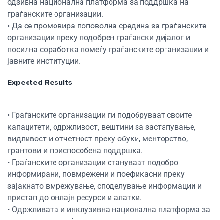
одзивна национална платформа за поддршка на
граѓанските организации.
• Да се промовира поповолна средина за граѓанските
организации преку подобрен граѓански дијалог и
посилна соработка помеѓу граѓанските организации и
јавните институции.
Expected Results
• Граѓанските организации ги подобруваат своите
капацитети, одржливост, вештини за застапување,
видливост и отчетност преку обуки, менторство,
грантови и приспособена поддршка.
• Граѓанските организации стануваат подобро
информирани, повмрежени и поефикасни преку
зајакнато вмрежување, споделување информации и
пристап до онлајн ресурси и алатки.
• Одржливата и инклузивна национална платформа за