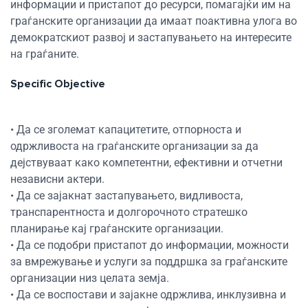
информации и пристапот до ресурси, помагајќи им на
граѓанските организации да имаат поактивна улога во
демократскиот развој и застапувањето на интересите
на граѓаните.
Specific Objective
• Да се зголемат капацитетите, отпорноста и
одржливоста на граѓанските организации за да
дејствуваат како компетентни, ефективни и отчетни
Res
независни актери.
• Да се зајакнат застапувањето, видливоста,
транспарентноста и долгорочното стратешко
Zoom
планирање кај граѓанските организации.
• Да се подобри пристапот до информации, можности
Zoom
за вмрежување и услуги за поддршка за граѓанските
организации низ целата земја.
• Да се воспостави и зајакне одржлива, инклузивна и