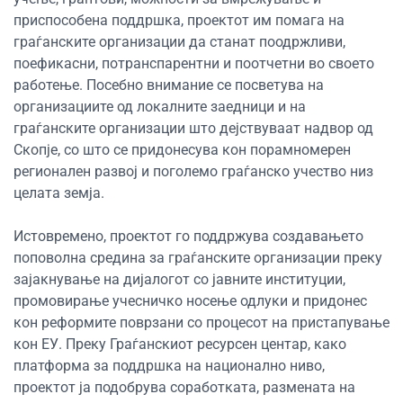
приспособена поддршка, проектот им помага на
граѓанските организации да станат поодржливи,
поефикасни, потранспарентни и поотчетни во своето
работење. Посебно внимание се посветува на
организациите од локалните заедници и на
граѓанските организации што дејствуваат надвор од
Скопје, со што се придонесува кон порамномерен
регионален развој и поголемо граѓанско учество низ
целата земја.
Истовремено, проектот го поддржува создавањето
поповолна средина за граѓанските организации преку
зајакнување на дијалогот со јавните институции,
промовирање учесничко носење одлуки и придонес
кон реформите поврзани со процесот на пристапување
кон ЕУ. Преку Граѓанскиот ресурсен центар, како
платформа за поддршка на национално ниво,
проектот ја подобрува соработката, размената на