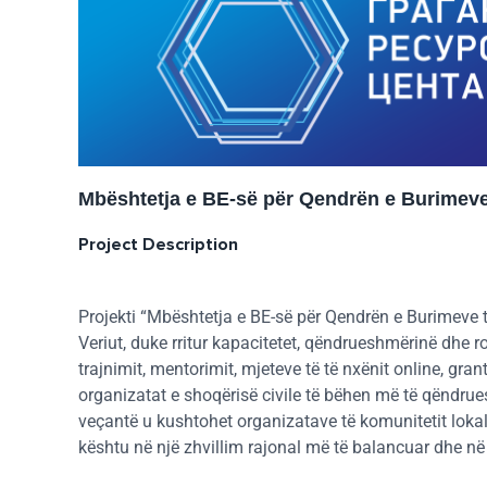
Mbështetja e BE-së për Qendrën e Burimeve 
Project Description
Projekti “Mbështetja e BE-së për Qendrën e Burimeve t
Veriut, duke rritur kapacitetet, qëndrueshmërinë dhe r
trajnimit, mentorimit, mjeteve të të nxënit online, gra
organizatat e shoqërisë civile të bëhen më të qëndru
veçantë u kushtohet organizatave të komunitetit lokal
kështu në një zhvillim rajonal më të balancuar dhe në