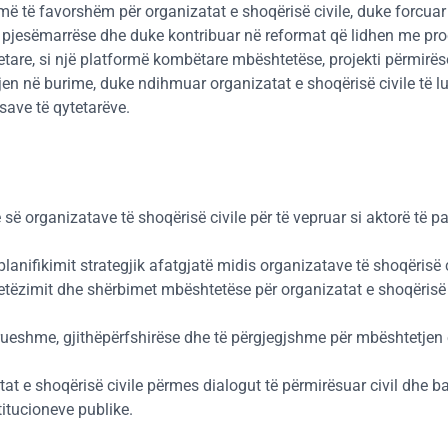
i më të favorshëm për organizatat e shoqërisë civile, duke forcua
 pjesëmarrëse dhe duke kontribuar në reformat që lidhen me pro
tare, si një platformë kombëtare mbështetëse, projekti përmirë
 në burime, duke ndihmuar organizatat e shoqërisë civile të lu
save të qytetarëve.
ë së organizatave të shoqërisë civile për të vepruar si aktorë të 
anifikimit strategjik afatgjatë midis organizatave të shoqërisë c
etëzimit dhe shërbimet mbështetëse për organizatat e shoqërisë c
drueshme, gjithëpërfshirëse dhe të përgjegjshme për mbështetjen 
tat e shoqërisë civile përmes dialogut të përmirësuar civil dhe
titucioneve publike.