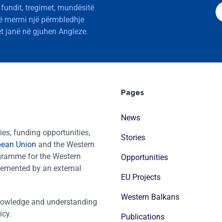
 fundit, tregimet, mundësitë
të merrni një përmbledhje
t janë në gjuhen Angleze.
Pages
News
es, funding opportunities,
Stories
pean Union
and the Western
ogramme for the Western
Opportunities
emented by an external
EU Projects
Western Balkans
nowledge and understanding
icy.
Publications