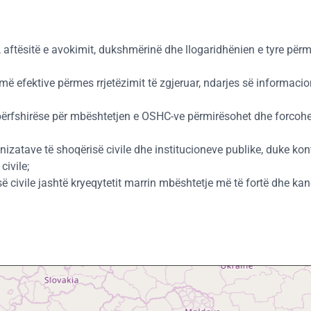
aftësitë e avokimit, dukshmërinë dhe llogaridhënien e tyre përme
ë efektive përmes rrjetëzimit të zgjeruar, ndarjes së informacio
ërfshirëse për mbështetjen e OSHC-ve përmirësohet dhe forcohe
atave të shoqërisë civile dhe institucioneve publike, duke kont
ivile;
së civile jashtë kryeqytetit marrin mbështetje më të fortë dhe k
Skip map