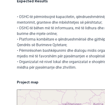
Expected Results
• OSHC-të përmirësojnë kapacitetin, qëndrueshmërinë, 
mentorimit, granteve dhe mbështetjes së përshtatur;
• OSHC-të bëhen më të informuara, më të lidhura dhe m
burime dhe mjete online;
• Platforma kombëtare e qëndrueshmërisë dhe gjithëp
Qendrës së Burimeve Qytetare;
• Përmirësohen bashkëpunimi dhe dialogu midis organiz
mjedis më të favorshëm për pjesëmarrjen e shoqërisë c
• Organizatat në nivel lokal dhe organizatat e shoqëri
mëdha për pjesëmarrje dhe zhvillim.
Project map