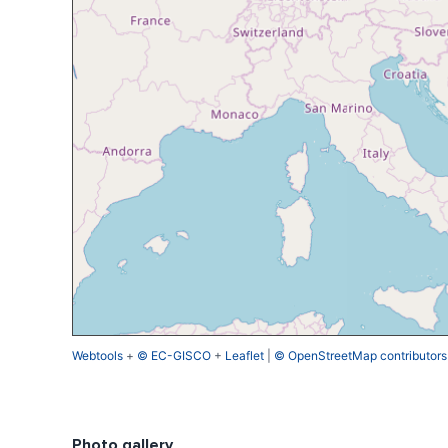
Webtools
+
© EC-GISCO
+
Leaflet
|
© OpenStreetMap contributors
Photo gallery