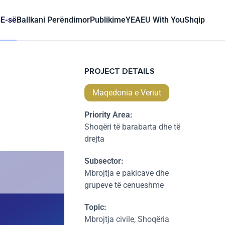
BE-së
Ballkani Perëndimor
Publikime
YEA
EU With You
Shqip
PROJECT DETAILS
Maqedonia e Veriut
Priority Area:
Shoqëri të barabarta dhe të
drejta
Subsector:
Mbrojtja e pakicave dhe
grupeve të cenueshme
Topic:
Mbrojtja civile, Shoqëria