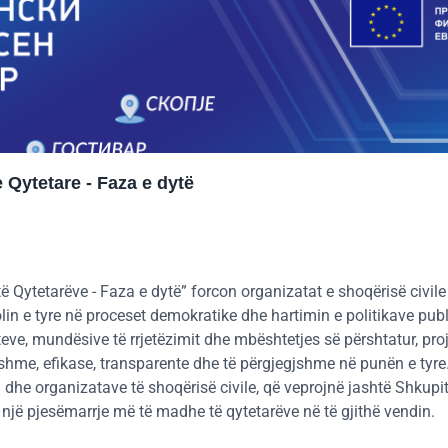
Qytetare - Faza e dytë
ë Qytetarëve - Faza e dytë” forcon organizatat e shoqërisë civi
olin e tyre në proceset demokratike dhe hartimin e politikave pub
nteve, mundësive të rrjetëzimit dhe mbështetjes së përshtatur, pro
eshme, efikase, transparente dhe të përgjegjshme në punën e tyr
 dhe organizatave të shoqërisë civile, që veprojnë jashtë Shkupit
 një pjesëmarrje më të madhe të qytetarëve në të gjithë vendin.