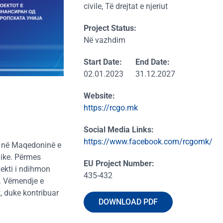
civile, Të drejtat e njeriut
Project Status:
Në vazhdim
Start Date:
End Date:
02.01.2023
31.12.2027
Website:
https://rcgo.mk
Social Media Links:
https://www.facebook.com/rcgomk/
le në Maqedoninë e
Reset
like. Përmes
EU Project Number:
jekti i ndihmon
435-432
Zoom in
e. Vëmendje e
, duke kontribuar
Zoom out
DOWNLOAD PDF