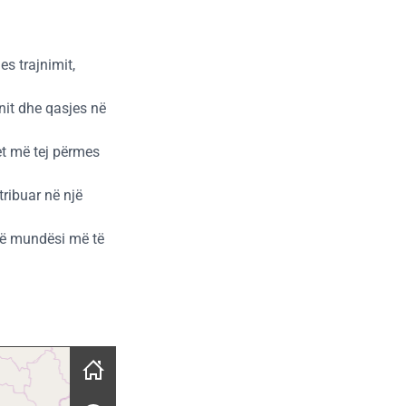
s trajnimit,
nit dhe qasjes në
t më tej përmes
ribuar në një
anë mundësi më të