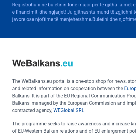
Regjistrohuni në buletinin tonë mujor për të gjitha lajmet e
e financimit, dhe ngjarjet! Ju gjithashtu mund të zgjidhni 
javore ose njoftime të menjëhershme.Buletini dhe njoftime
The WeBalkans.eu portal is a one-stop shop for news, stori
and related information on cooperation between the
Euro
Balkans. It is part of the EU Regional Communication Pr
Balkans, managed by the European Commission and impl
contracted agency,
WEGlobal SRL
.
The programme seeks to raise awareness and increase k
of EU-Western Balkan relations and of EU enlargement pol