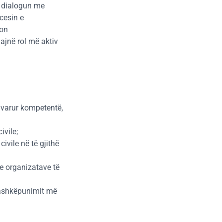
r dialogun me
cesin e
son
ajnë rol më aktiv
pavarur kompetentë,
ivile;
ivile në të gjithë
e organizatave të
 bashkëpunimit më