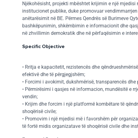
Njëkohësisht, projekti mbështet krijimin e një mjedis
institucionet publike, duke promovuar vendimmarrjen
anëtarësimit në BE. Përmes Qendrës së Burimeve Qyte
bashkëpunimin, shkëmbimin e informacionit dhe qasjen
në zhvillimin demokratik dhe në përfaqësimin e intere
Specific Objective
• Rritja e kapacitetit, rezistencës dhe qëndrueshmëris
efektivë dhe të përgjegjshëm;
• Forcimi i avokimit, dukshmërisë, transparencës dhe pl
• Përmirësimi i qasjes në informacion, mundësitë e rrj
vendin;
• Krijim dhe forcim i një platformë kombëtare të qën
shoqërisë civile;
• Promovim i një mjedisi më i favorshëm për organiza
të fortë midis organizatave të shoqërisë civile dhe ins